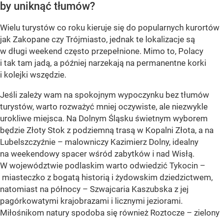
by uniknąć tłumów?
Wielu turystów co roku kieruje się do popularnych kurortów
jak Zakopane czy Trójmiasto, jednak te lokalizacje są
w długi weekend często przepełnione. Mimo to, Polacy
i tak tam jadą, a później narzekają na permanentne korki
i kolejki wszędzie.
Jeśli zależy wam na spokojnym wypoczynku bez tłumów
turystów, warto rozważyć mniej oczywiste, ale niezwykle
urokliwe miejsca. Na Dolnym Śląsku świetnym wyborem
będzie Złoty Stok z podziemną trasą w Kopalni Złota, a na
Lubelszczyźnie – malowniczy Kazimierz Dolny, idealny
na weekendowy spacer wśród zabytków i nad Wisłą.
W województwie podlaskim warto odwiedzić Tykocin –
miasteczko z bogatą historią i żydowskim dziedzictwem,
natomiast na północy – Szwajcaria Kaszubska z jej
pagórkowatymi krajobrazami i licznymi jeziorami.
Miłośnikom natury spodoba się również Roztocze – zielony