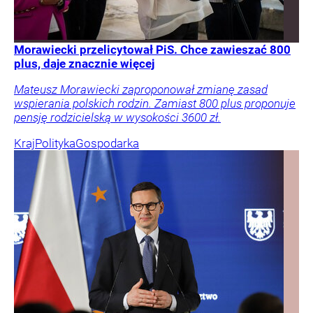
Morawiecki przelicytował PiS. Chce zawieszać 800
plus, daje znacznie więcej
Mateusz Morawiecki zaproponował zmianę zasad
wspierania polskich rodzin. Zamiast 800 plus proponuje
pensję rodzicielską w wysokości 3600 zł.
Kraj
Polityka
Gospodarka