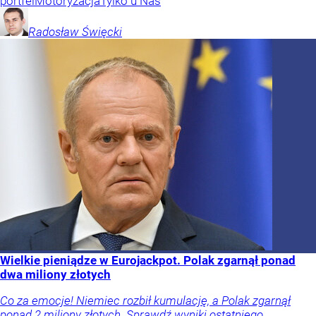
portfel
Motoryzacja
Tylko u Nas
Radosław
Święcki
Wielkie pieniądze w Eurojackpot. Polak zgarnął ponad
dwa miliony złotych
Co za emocje! Niemiec rozbił kumulację, a Polak zgarnął
ponad 2 miliony złotych. Sprawdź wyniki ostatniego