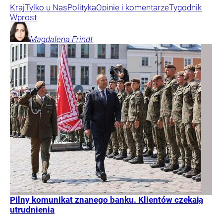
Kraj
Tylko u Nas
Polityka
Opinie i komentarze
Tygodnik
Wprost
Magdalena
Frindt
Pilny komunikat znanego banku. Klientów czekają
utrudnienia