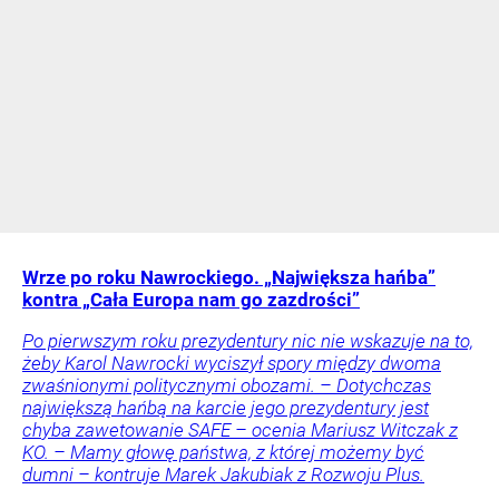
Wrze po roku Nawrockiego. „Największa hańba”
kontra „Cała Europa nam go zazdrości”
Po pierwszym roku prezydentury nic nie wskazuje na to,
żeby Karol Nawrocki wyciszył spory między dwoma
zwaśnionymi politycznymi obozami. – Dotychczas
największą hańbą na karcie jego prezydentury jest
chyba zawetowanie SAFE – ocenia Mariusz Witczak z
KO. – Mamy głowę państwa, z której możemy być
dumni – kontruje Marek Jakubiak z Rozwoju Plus.