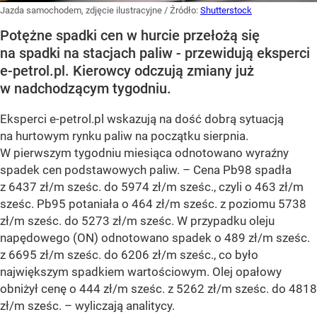
Jazda samochodem, zdjęcie ilustracyjne
/ Źródło:
Shutterstock
Potężne spadki cen w hurcie przełożą się
na spadki na stacjach paliw - przewidują eksperci
e-petrol.pl. Kierowcy odczują zmiany już
w nadchodzącym tygodniu.
Eksperci e-petrol.pl wskazują na dość dobrą sytuacją
na hurtowym rynku paliw na początku sierpnia.
W pierwszym tygodniu miesiąca odnotowano wyraźny
spadek cen podstawowych paliw. –
Cena Pb98 spadła
z 6437 zł/m sześc. do 5974 zł/m sześc., czyli o 463 zł/m
sześc. Pb95 potaniała o 464 zł/m sześc. z poziomu 5738
zł/m sześc. do 5273 zł/m sześc. W przypadku oleju
napędowego (ON) odnotowano spadek o 489 zł/m sześc.
z 6695 zł/m sześc. do 6206 zł/m sześc., co było
największym spadkiem wartościowym. Olej opałowy
obniżył cenę o 444 zł/m sześc. z 5262 zł/m sześc. do 4818
zł/m sześc.
– wyliczają analitycy.