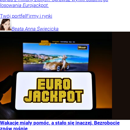
losowania Eurojackpot.
Twój portfel
Firmy i rynki
Beata Anna
Święcicka
Wakacje miały pomóc, a stało się inaczej. Bezrobocie
znów rośnie