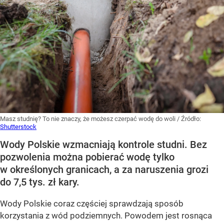
Masz studnię? To nie znaczy, że możesz czerpać wodę do woli
/ Źródło:
Shutterstock
Wody Polskie wzmacniają kontrole studni. Bez
pozwolenia można pobierać wodę tylko
w określonych granicach, a za naruszenia grozi
do 7,5 tys. zł kary.
Wody Polskie coraz częściej sprawdzają sposób
korzystania z wód podziemnych. Powodem jest rosnąca