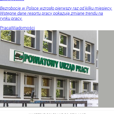
Bezrobocie w Polsce wzrosło pierwszy raz od kilku miesięcy.
Wstępne dane resortu pracy pokazują zmianę trendu na
rynku pracy.
Praca
Wiadomości