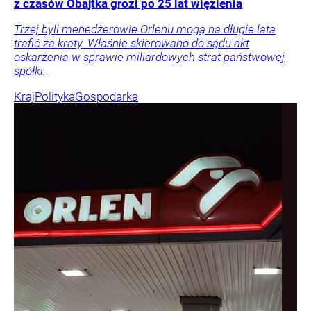
z czasów Obajtka grozi po 25 lat więzienia
Trzej byli menedżerowie Orlenu mogą na długie lata
trafić za kraty. Właśnie skierowano do sądu akt
oskarżenia w sprawie miliardowych strat państwowej
spółki.
Kraj
Polityka
Gospodarka