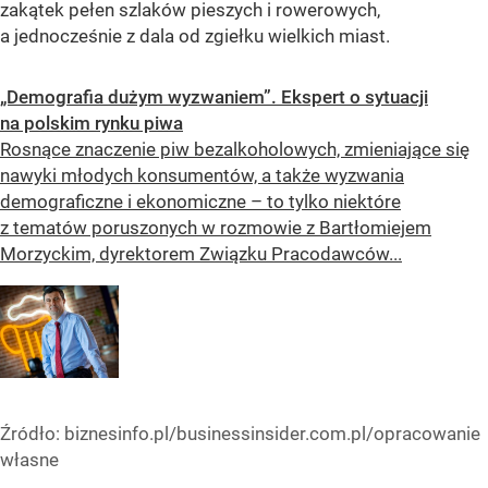
zakątek pełen szlaków pieszych i rowerowych,
a jednocześnie z dala od zgiełku wielkich miast.
„Demografia dużym wyzwaniem”. Ekspert o sytuacji
na polskim rynku piwa
Rosnące znaczenie piw bezalkoholowych, zmieniające się
nawyki młodych konsumentów, a także wyzwania
demograficzne i ekonomiczne – to tylko niektóre
z tematów poruszonych w rozmowie z Bartłomiejem
Morzyckim, dyrektorem Związku Pracodawców...
Źródło:
biznesinfo.pl/businessinsider.com.pl/opracowanie
własne