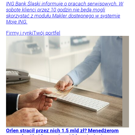
ING Bank Śląski informuje o pracach serwisowych. W
sobotę klienci przez 10 godzin nie będą mogli
skorzystać z modułu Makler dostępnego w systemie
Moje ING.
Firmy i rynki
Twój portfel
Orlen stracił przez nich 1,5 mld zł? Menedżerom