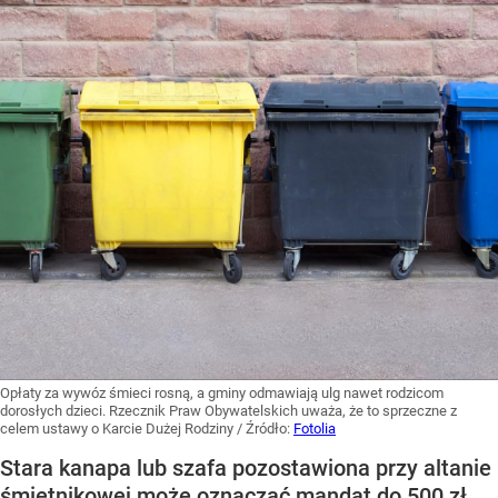
Opłaty za wywóz śmieci rosną, a gminy odmawiają ulg nawet rodzicom
dorosłych dzieci. Rzecznik Praw Obywatelskich uważa, że to sprzeczne z
celem ustawy o Karcie Dużej Rodziny
/ Źródło:
Fotolia
Stara kanapa lub szafa pozostawiona przy altanie
śmietnikowej może oznaczać mandat do 500 zł.