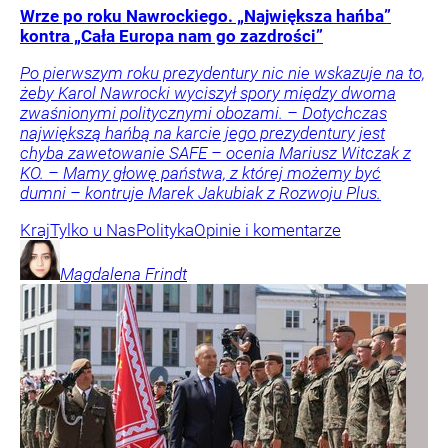
Wrze po roku Nawrockiego. „Największa hańba”
kontra „Cała Europa nam go zazdrości”
Po pierwszym roku prezydentury nic nie wskazuje na to,
żeby Karol Nawrocki wyciszył spory między dwoma
zwaśnionymi politycznymi obozami. – Dotychczas
największą hańbą na karcie jego prezydentury jest
chyba zawetowanie SAFE – ocenia Mariusz Witczak z
KO. – Mamy głowę państwa, z której możemy być
dumni – kontruje Marek Jakubiak z Rozwoju Plus.
Kraj
Tylko u Nas
Polityka
Opinie i komentarze
Magdalena
Frindt