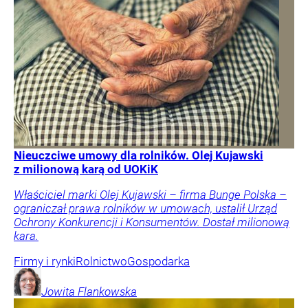
Nieuczciwe umowy dla rolników. Olej Kujawski
z milionową karą od UOKiK
Właściciel marki Olej Kujawski – firma Bunge Polska –
ograniczał prawa rolników w umowach, ustalił Urząd
Ochrony Konkurencji i Konsumentów. Dostał milionową
kara.
Firmy i rynki
Rolnictwo
Gospodarka
Jowita
Flankowska