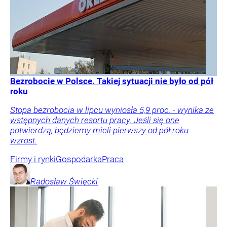
Bezrobocie w Polsce. Takiej sytuacji nie było od pół
roku
Stopa bezrobocia w lipcu wyniosła 5,9 proc. - wynika ze
wstępnych danych resortu pracy. Jeśli się one
potwierdzą, będziemy mieli pierwszy od pół roku
wzrost.
Firmy i rynki
Gospodarka
Praca
Radosław
Święcki