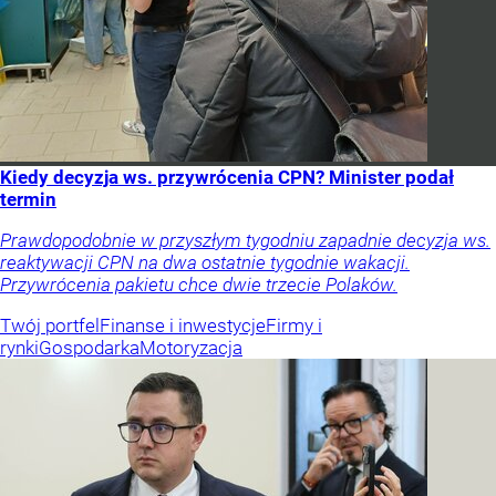
Kiedy decyzja ws. przywrócenia CPN? Minister podał
termin
Prawdopodobnie w przyszłym tygodniu zapadnie decyzja ws.
reaktywacji CPN na dwa ostatnie tygodnie wakacji.
Przywrócenia pakietu chce dwie trzecie Polaków.
Twój portfel
Finanse i inwestycje
Firmy i
rynki
Gospodarka
Motoryzacja