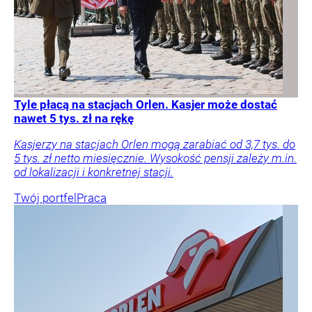
Tyle płacą na stacjach Orlen. Kasjer może dostać
nawet 5 tys. zł na rękę
Kasjerzy na stacjach Orlen mogą zarabiać od 3,7 tys. do
5 tys. zł netto miesięcznie. Wysokość pensji zależy m.in.
od lokalizacji i konkretnej stacji.
Twój portfel
Praca