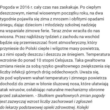
Pogoda w 2016 r. cały czas nas zaskakuje. Po ciepłym
deszczowym, niemal wiosennym początku roku, na dwa
tygodnie pojawiła się zima z mrozem i obfitymi opadami
śniegu, dając dzieciom i młodzieży szkolnej nadzieję
na wspaniałe zimowe ferie. Teraz znów wraciła do nas
wiosna. Przez najbliższy tydzień z zachodu na wschód
będzie się przemieszczać front atmosferyczny, który
przyniesie do Polski ciepłe i wilgotne masy powietrza,
a z nimi opady deszczu i deszczu ze śniegiem. Temperatura
wzrośnie do ponad 10 stopni Celsjusza. Taka gwałtowna
zmiana niesie za sobą ryzyko gwałtownego zwiększenia się
liczby infekcji górnych dróg oddechowych. Uważa się,
że pod wpływem wahań temperatury i zimnego powietrza
dochodzi do zmian w błonie śluzowej nosa, które ułatwiają
atak wirusów, osłabiając naturalne mechanizmy obronne
przed zakażeniem. -
Skutkiem gwałtownych zmian pogody
jest zazwyczaj wzrost liczby zachorowań i zgłoszeń
do lekarzy podstawowej opieki zdrowotnej. Kolejki