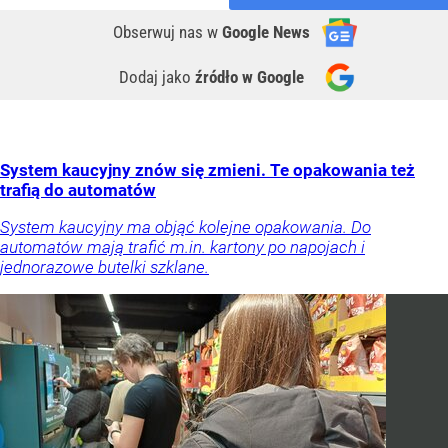
Obserwuj nas
w
Google News
Dodaj jako
źródło w Google
System kaucyjny znów się zmieni. Te opakowania też
trafią do automatów
System kaucyjny ma objąć kolejne opakowania. Do
automatów mają trafić m.in. kartony po napojach i
jednorazowe butelki szklane.