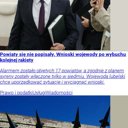
Powiaty się nie popisały. Wnioski wojewody po wybuchu
kolejnej rakiety
Alarmem zostało objętych 17 powiatów, a zgodnie z planem
syreny zostały włączone tylko w siedmiu. Wojewoda lubelski
chce uporządkować sytuację i wyciągnąć wnioski.
Prawo i podatki
Usługi
Wiadomości