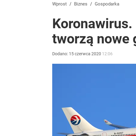
Wprost
/
Biznes
/
Gospodarka
Koronawirus.
tworzą nowe g
Dodano:
15
czerwca
2020
12:06