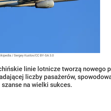
ikipedia
/
Sergey Kustov/CC BY-SA 3.0
 chińskie linie lotnicze tworzą nowe
padającej liczby pasażerów, spowodow
szanse na wielki sukces.