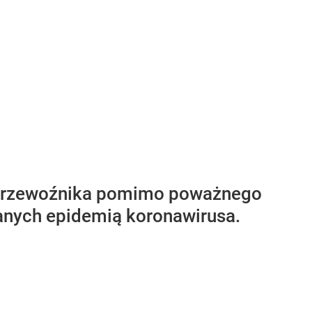
go przewoźnika pomimo poważnego
anych epidemią koronawirusa.