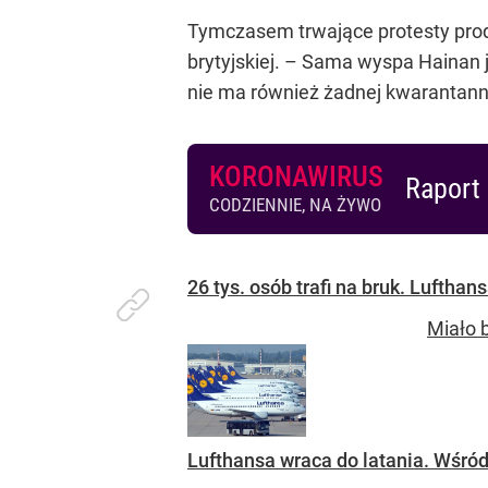
Tymczasem trwające protesty prod
brytyjskiej.
– Sama wyspa Hainan ja
nie ma również żadnej kwarantann
KORONAWIRUS
Raport 
CODZIENNIE, NA ŻYWO
26 tys. osób trafi na bruk. Luftha
Miało 
Lufthansa wraca do latania. Wśró