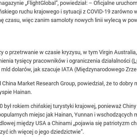
magazynie „FlightGlobal”, powiedział:
– Oficjalne uruchom
ńskiego ruchu krajowego i sytuacji z COVID-19 zarówno w
ochę czasu, więc zanim samoloty nowych linii wylecą w po
zy o przetrwanie w czasie kryzysu, w tym Virgin Australia
enia tysięcy pracowników i ograniczenia działalności (
L
84 mld dolarów, jak szacuje IATA (Międzynarodowego Zrz
 China Market Research Group, powiedział, że to dobry
spie Hainan.
był rokiem chińskiej turystyki krajowej, ponieważ Chiny
popularnych miejsc jak Hainan, Yunnan i wschodzących m
ndlowej między USA a Chinami „pojawia się patriotyzm c
uczyć ich więcej o jego dziedzictwie”.