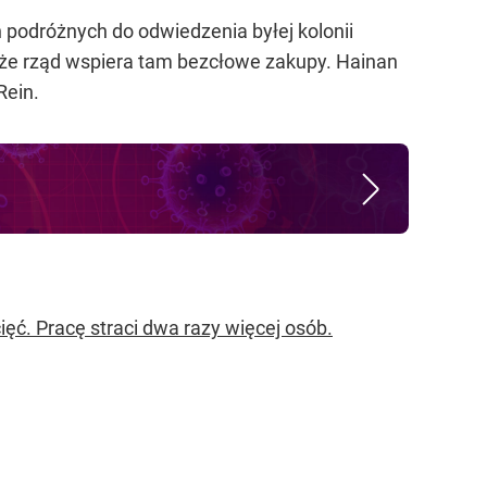
podróżnych do odwiedzenia byłej kolonii
 że rząd wspiera tam bezcłowe zakupy. Hainan
ein.
ęć. Pracę straci dwa razy więcej osób.