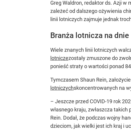
Greg Waldron, redaktor ds. Azji w 
zależeć od dalszego ożywienia chi
linii lotniczych zajmuje jednak tr
Branża lotnicza na dnie
Wiele znanych linii lotniczych walc
lotnicze
zostały zmuszone do zwolni
ponieść straty o wartości ponad 
Tymczasem Shaun Rein, założyciel
lotniczych
skoncentrowanych na wy
– Jeszcze przed COVID-19 rok 2020 
własnego kraju, zwłaszcza takich 
Rein. Dodał, że podczas wojny ha
dzieciom, jak wielki jest ich kraj i 