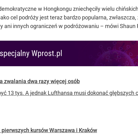
emokratyczne w Hongkongu zniechęciły wielu chińskich 
ko cel podróży jest teraz bardzo popularna, zwłaszcza,
y ani innych ograniczeń w podróżowaniu –
mówi Shaun R
specjalny Wprost.pl
nsa zwalania dwa razy więcej osób
być 13 tys. A jednak Lufthansa musi dokonać głębszych ci
d pierwszych kursów Warszawa i Kraków