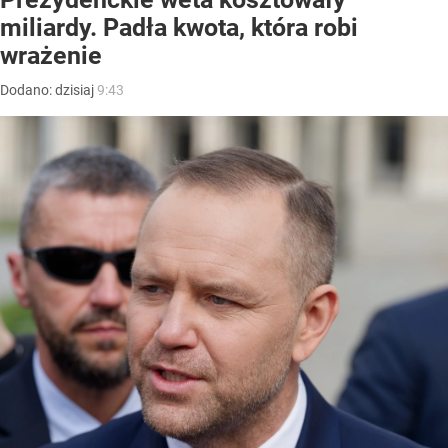
miliardy. Padła kwota, która robi
wrażenie
Dodano:
dzisiaj
9:43