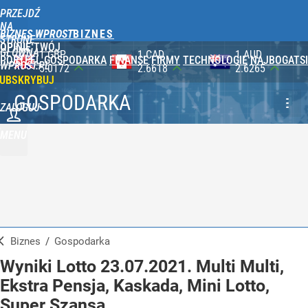
PRZEJDŹ
NA
BIZNES WPROST
STRONĘ
OPINIE
TWÓJ
GŁÓWNĄ
1 CAD
1 AUD
100 JPY
PORTFEL
GOSPODARKA
FINANSE
FIRMY
TECHNOLOGIE
NAJBOGATSI
WPROST.PL
2.6618
2.6265
2.3565
UBSKRYBUJ
GOSPODARKA
ZALOGUJ
MENU
Biznes
/
Gospodarka
Wyniki Lotto 23.07.2021. Multi Multi,
Ekstra Pensja, Kaskada, Mini Lotto,
Super Szansa