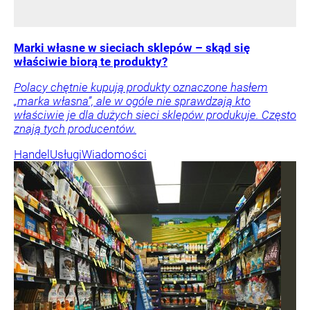
Marki własne w sieciach sklepów – skąd się
właściwie biorą te produkty?
Polacy chętnie kupują produkty oznaczone hasłem
„marka własna”, ale w ogóle nie sprawdzają kto
właściwie je dla dużych sieci sklepów produkuje. Często
znają tych producentów.
Handel
Usługi
Wiadomości