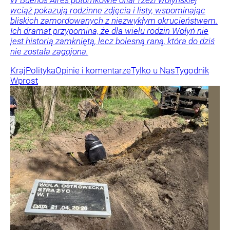
W Buenos Aires potomkowie ofiar rzezi wołyńskiej
wciąż pokazują rodzinne zdjęcia i listy, wspominając
bliskich zamordowanych z niezwykłym okrucieństwem.
Ich dramat przypomina, że dla wielu rodzin Wołyń nie
jest historią zamkniętą, lecz bolesną raną, która do dziś
nie została zagojona.
Kraj
Polityka
Opinie i komentarze
Tylko u Nas
Tygodnik
Wprost