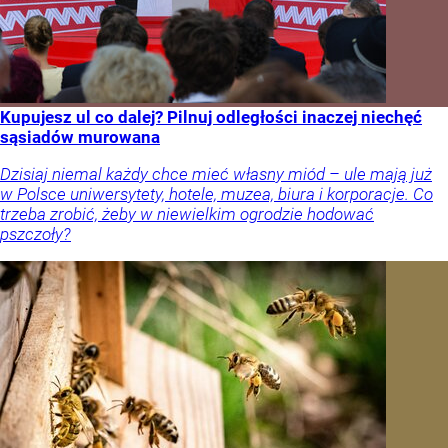
Kupujesz ul co dalej? Pilnuj odległości inaczej niechęć
sąsiadów murowana
Dzisiaj niemal każdy chce mieć własny miód – ule mają już
w Polsce uniwersytety, hotele, muzea, biura i korporacje. Co
trzeba zrobić, żeby w niewielkim ogrodzie hodować
pszczoły?