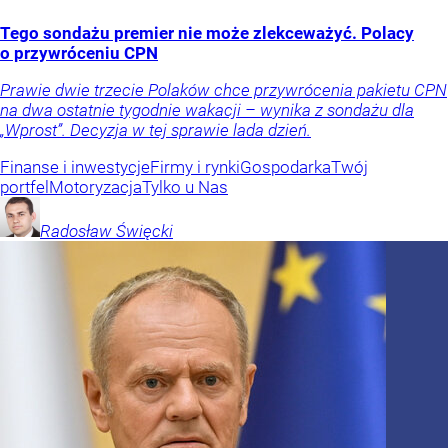
Tego sondażu premier nie może zlekceważyć. Polacy
o przywróceniu CPN
Prawie dwie trzecie Polaków chce przywrócenia pakietu CPN
na dwa ostatnie tygodnie wakacji – wynika z sondażu dla
„Wprost”. Decyzja w tej sprawie lada dzień.
Finanse i inwestycje
Firmy i rynki
Gospodarka
Twój
portfel
Motoryzacja
Tylko u Nas
Radosław
Święcki