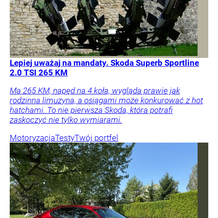
Lepiej uważaj na mandaty. Skoda Superb Sportline
2.0 TSI 265 KM
Ma 265 KM, napęd na 4 koła, wygląda prawie jak
rodzinna limuzyna, a osiągami może konkurować z hot
hatchami. To nie pierwsza Skoda, która potrafi
zaskoczyć nie tylko wymiarami.
Motoryzacja
Testy
Twój portfel