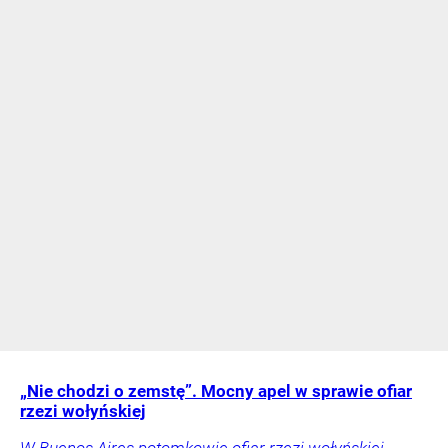
„Nie chodzi o zemstę”. Mocny apel w sprawie ofiar
rzezi wołyńskiej