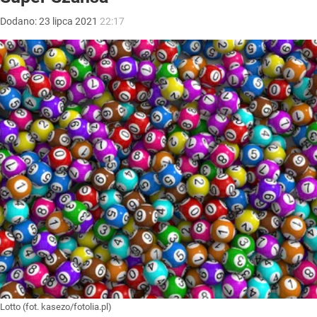
Dodano:
23
lipca
2021
22:17
Lotto (fot. kasezo/fotolia.pl)