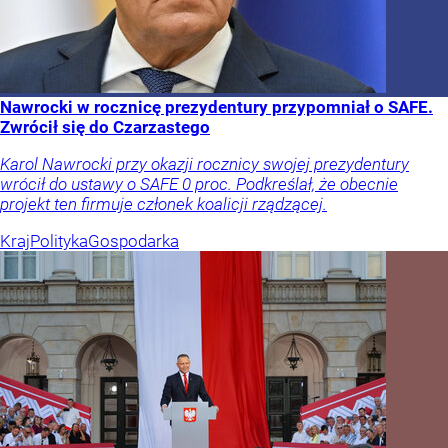
Nawrocki w rocznicę prezydentury przypomniał o SAFE.
Zwrócił się do Czarzastego
Karol Nawrocki przy okazji rocznicy swojej prezydentury
wrócił do ustawy o SAFE 0 proc. Podkreślał, że obecnie
projekt ten firmuje członek koalicji rządzącej.
Kraj
Polityka
Gospodarka