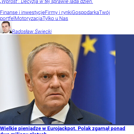
„Wprost”. Decyzja w tej sprawie lada dzień.
Finanse i inwestycje
Firmy i rynki
Gospodarka
Twój
portfel
Motoryzacja
Tylko u Nas
Radosław
Święcki
Wielkie pieniądze w Eurojackpot. Polak zgarnął ponad