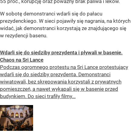
55 proc., korupcję oraz poważny brak paliwa i leków.
W sobotę demonstranci wdarli się do pałacu
prezydenckiego. W sieci pojawiły się nagrania, na których
widać, jak demonstranci korzystają ze znajdującego się
w rezydencji basenu.
Wdarli się do siedziby prezydenta i pływali w basenie.
Chaos na Sri Lance
Podczas ogromnego protestu na Sri Lance protestujący
wdarli się do siedziby prezydenta. Demonstranci
wiwatowali, bez skrępowania korzystali z prywatnych
pomieszczeń, a nawet wykąpali się w basenie przed
budynkiem. Do sieci trafiły filmy...