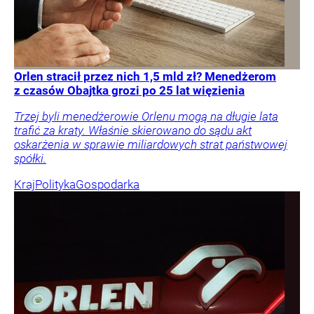
Orlen stracił przez nich 1,5 mld zł? Menedżerom
z czasów Obajtka grozi po 25 lat więzienia
Trzej byli menedżerowie Orlenu mogą na długie lata
trafić za kraty. Właśnie skierowano do sądu akt
oskarżenia w sprawie miliardowych strat państwowej
spółki.
Kraj
Polityka
Gospodarka