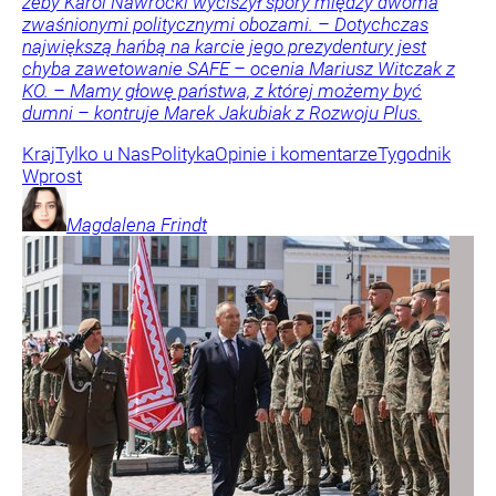
żeby Karol Nawrocki wyciszył spory między dwoma
zwaśnionymi politycznymi obozami. – Dotychczas
największą hańbą na karcie jego prezydentury jest
chyba zawetowanie SAFE – ocenia Mariusz Witczak z
KO. – Mamy głowę państwa, z której możemy być
dumni – kontruje Marek Jakubiak z Rozwoju Plus.
Kraj
Tylko u Nas
Polityka
Opinie i komentarze
Tygodnik
Wprost
Magdalena
Frindt