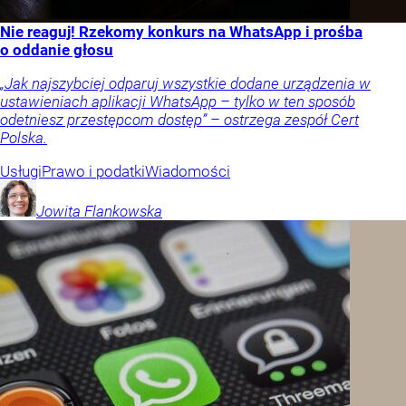
Nie reaguj! Rzekomy konkurs na WhatsApp i prośba
o oddanie głosu
„Jak najszybciej odparuj wszystkie dodane urządzenia w
ustawieniach aplikacji WhatsApp – tylko w ten sposób
odetniesz przestępcom dostęp” – ostrzega zespół Cert
Polska.
Usługi
Prawo i podatki
Wiadomości
Jowita
Flankowska