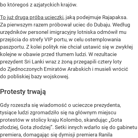
bo któregoś z azjatyckich krajów.
To już druga próba ucieczki
, jaką podejmuje Rajapaksa.
Za pierwszym razem próbował uciec do Dubaju. Według
urzędników personel imigracyjny lotniska odmówił mu
przejścia do strefy VIP portu, w celu ostemplowania
paszportu. Z kolei polityk nie chciał ustawić się w zwykłej
kolejne w obawie przed tłumem ludzi. W rezultacie
prezydent Sri Lanki wraz z żoną przegapili cztery loty
do Zjednoczonych Emiratów Arabskich i musieli wrócić
do pobliskiej bazy wojskowej.
Protesty trwają
Gdy rozeszła się wiadomość o ucieczce prezydenta,
tysiące ludzi zgromadziło się na głównym miejscu
protestów w stolicy kraju Kolombo, skandując „Gota
złodziej, Gota złodziej”. Setki innych wdarło się do gabinetu
premiera, domagając się dymisji premiera Ranila