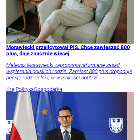
Morawiecki przelicytował PiS. Chce zawieszać 800
plus, daje znacznie więcej
Mateusz Morawiecki zaproponował zmianę zasad
wspierania polskich rodzin. Zamiast 800 plus proponuje
pensję rodzicielską w wysokości 3600 zł.
Kraj
Polityka
Gospodarka