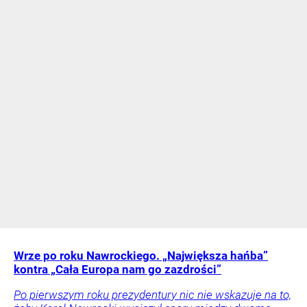
Wrze po roku Nawrockiego. „Największa hańba”
kontra „Cała Europa nam go zazdrości”
Po pierwszym roku prezydentury nic nie wskazuje na to,