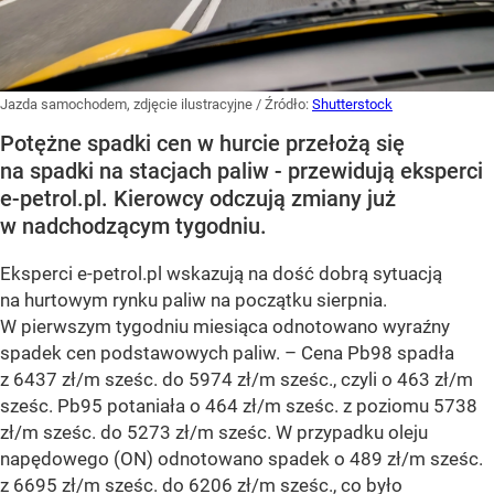
Jazda samochodem, zdjęcie ilustracyjne
/ Źródło:
Shutterstock
Potężne spadki cen w hurcie przełożą się
na spadki na stacjach paliw - przewidują eksperci
e-petrol.pl. Kierowcy odczują zmiany już
w nadchodzącym tygodniu.
Eksperci e-petrol.pl wskazują na dość dobrą sytuacją
na hurtowym rynku paliw na początku sierpnia.
W pierwszym tygodniu miesiąca odnotowano wyraźny
spadek cen podstawowych paliw. –
Cena Pb98 spadła
z 6437 zł/m sześc. do 5974 zł/m sześc., czyli o 463 zł/m
sześc. Pb95 potaniała o 464 zł/m sześc. z poziomu 5738
zł/m sześc. do 5273 zł/m sześc. W przypadku oleju
napędowego (ON) odnotowano spadek o 489 zł/m sześc.
z 6695 zł/m sześc. do 6206 zł/m sześc., co było