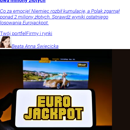
dwa miliony złotych
Co za emocje! Niemiec rozbił kumulację, a Polak zgarnął
ponad 2 miliony złotych. Sprawdź wyniki ostatniego
losowania Eurojackpot.
Twój portfel
Firmy i rynki
Beata Anna
Święcicka