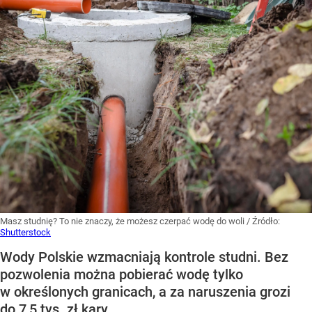
Masz studnię? To nie znaczy, że możesz czerpać wodę do woli
/ Źródło:
Shutterstock
Wody Polskie wzmacniają kontrole studni. Bez
pozwolenia można pobierać wodę tylko
w określonych granicach, a za naruszenia grozi
do 7,5 tys. zł kary.