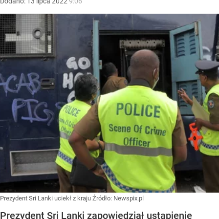
Dodano:
13
lipca
2022
9:06
Prezydent Sri Lanki uciekł z kraju
Źródło:
Newspix.pl
Prezydent Sri Lanki zapowiedział ustąpienie