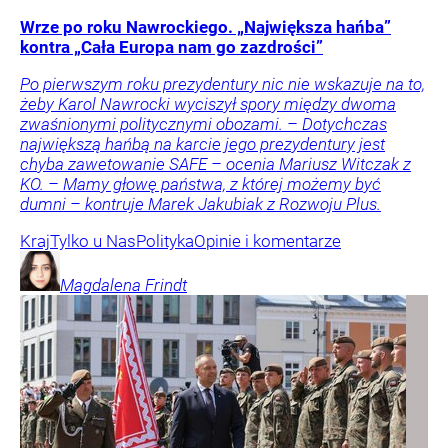
Wrze po roku Nawrockiego. „Największa hańba”
kontra „Cała Europa nam go zazdrości”
Po pierwszym roku prezydentury nic nie wskazuje na to,
żeby Karol Nawrocki wyciszył spory między dwoma
zwaśnionymi politycznymi obozami. – Dotychczas
największą hańbą na karcie jego prezydentury jest
chyba zawetowanie SAFE – ocenia Mariusz Witczak z
KO. – Mamy głowę państwa, z której możemy być
dumni – kontruje Marek Jakubiak z Rozwoju Plus.
Kraj
Tylko u Nas
Polityka
Opinie i komentarze
Magdalena
Frindt