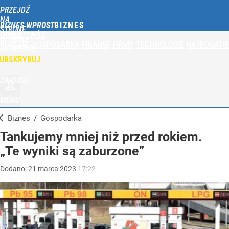
PRZEJDŹ
NA
BIZNES WPROST
STRONĘ
OPINIE
TWÓJ
GŁÓWNĄ
PORTFEL
GOSPODARKA
FINANSE
FIRMY
TECHNOLOGIE
NAJBOGATSI
WPROST.PL
UBSKRYBUJ
ZALOGUJ
MENU
Biznes
/
Gospodarka
Tankujemy mniej niż przed rokiem.
„Te wyniki są zaburzone”
Dodano:
21
marca
2023
17:22