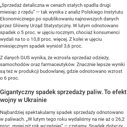
„Sprzedaż detaliczna w cenach stałych spadła drugi
miesiąc z rzędu” — tak wynika z analiz Polskiego Instytutu
Ekonomicznego po opublikowaniu najnowszych danych
przez Główny Urząd Statystyczny. W lutym odnotowano
spadek o 5 proc. w ujęciu rocznym, chociaż konsumenci
wydali na to o 10,8 proc. więcej. Z kolei w ujęciu
miesięcznym spadek wyniósł 3,6 proc.
Z danych GUS wynika, że wzrosła sprzedaż odzieży,
samochodów oraz farmaceutyków. Znacznie lepsze wyniki
są też w produkcji budowlanej, gdzie odnotowano wzrost
o 6 proc.
Gigantyczny spadek sprzedaży paliw. To efekt
wojny w Ukrainie
Najbardziej spektakularny spadek sprzedaży odnotowano
w paliwach.
„W lutym tego roku wydaliśmy na nie aż o 26,2
proc. mniej niż rok wcześniej”
— czytamy. Spadek dotyczy