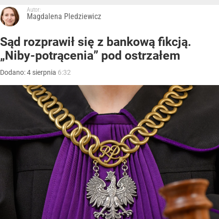
Autor:
Magdalena Pledziewicz
Sąd rozprawił się z bankową fikcją.
„Niby-potrącenia” pod ostrzałem
Dodano:
4
sierpnia
6:32