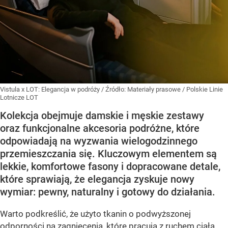
Vistula x LOT: Elegancja w podróży
/ Źródło:
Materiały prasowe
/
Polskie Linie
Lotnicze LOT
Kolekcja obejmuje damskie i męskie zestawy
oraz funkcjonalne akcesoria podróżne, które
odpowiadają na wyzwania wielogodzinnego
przemieszczania się. Kluczowym elementem są
lekkie, komfortowe fasony i dopracowane detale,
które sprawiają, że elegancja zyskuje nowy
wymiar: pewny, naturalny i gotowy do działania.
Warto podkreślić, że użyto tkanin o podwyższonej
odporności na zagniecenia, które pracują z ruchem ciała.