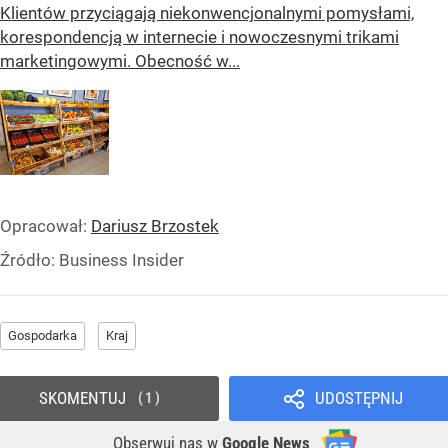
Klientów przyciągają niekonwencjonalnymi pomysłami,
korespondencją w internecie i nowoczesnymi trikami
marketingowymi. Obecność w...
Opracował:
Dariusz Brzostek
Źródło:
Business Insider
Gospodarka
Kraj
SKOMENTUJ
UDOSTĘPNIJ
1
Obserwuj nas
w
Google News