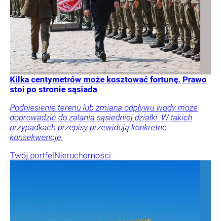
Kilka centymetrów może kosztować fortunę. Prawo
stoi po stronie sąsiada
Podniesienie terenu lub zmiana odpływu wody może
doprowadzić do zalania sąsiedniej działki. W takich
przypadkach przepisy przewidują konkretne
konsekwencje.
Twój portfel
Nieruchomości