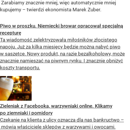
Zarabiamy znacznie mniej, więc automatycznie mniej
kupujemy
– twierdzi ekonomista Marek Zuber.
Piwo w proszku. Niemiecki browar opracował specjalną
recepturę
Ta wiadomość zelektryzowała miłośników złocistego
napoju. Już za kilka miesięcy będzie można nabyć piwo
w saszetce. Nowy produkt, na razie bezalkoholowy, może
znacznie namieszać na piwnym rynku. I znacznie obniżyć
koszty transportu.
Zieleniak z Facebooka, warzywniaki online. Klikamy
po ziemniaki i pomidory
Czekanie na klienta z ulicy oznacza dla nas bankructwo –
mówią właściciele sklepów z warzywami i owocami.