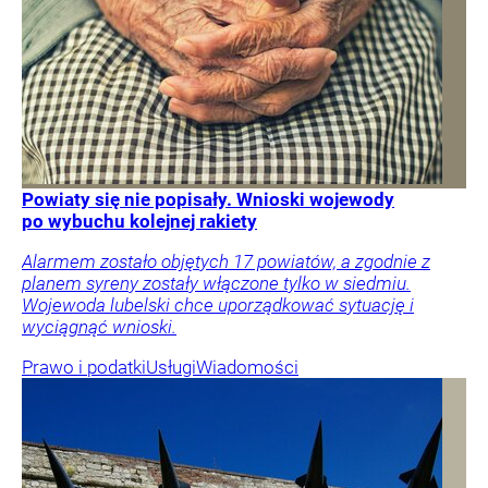
Powiaty się nie popisały. Wnioski wojewody
po wybuchu kolejnej rakiety
Alarmem zostało objętych 17 powiatów, a zgodnie z
planem syreny zostały włączone tylko w siedmiu.
Wojewoda lubelski chce uporządkować sytuację i
wyciągnąć wnioski.
Prawo i podatki
Usługi
Wiadomości