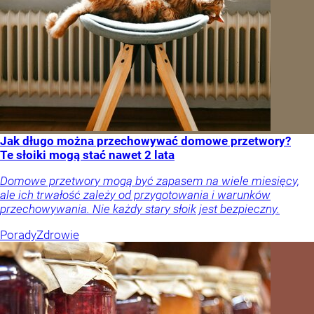
Jak długo można przechowywać domowe przetwory?
Te słoiki mogą stać nawet 2 lata
Domowe przetwory mogą być zapasem na wiele miesięcy,
ale ich trwałość zależy od przygotowania i warunków
przechowywania. Nie każdy stary słoik jest bezpieczny.
Porady
Zdrowie