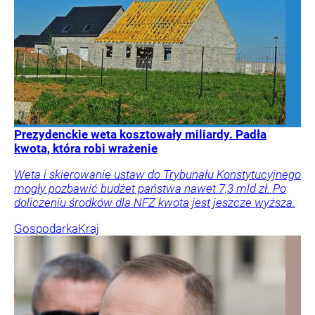
Prezydenckie weta kosztowały miliardy. Padła
kwota, która robi wrażenie
Weta i skierowanie ustaw do Trybunału Konstytucyjnego
mogły pozbawić budżet państwa nawet 7,3 mld zł. Po
doliczeniu środków dla NFZ kwota jest jeszcze wyższa.
Gospodarka
Kraj