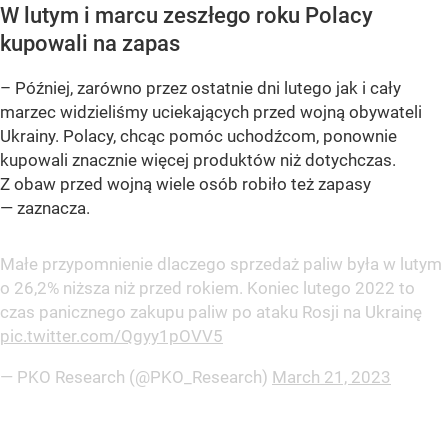
W lutym i marcu zeszłego roku Polacy
kupowali na zapas
–
Później, zarówno przez ostatnie dni lutego jak i cały
marzec widzieliśmy uciekających
przed wojną
obywateli
Ukrainy. Polacy, chcąc pomóc uchodźcom, ponownie
kupowali znacznie więcej produktów niż dotychczas.
Z obaw przed wojną wiele osób robiło też zapasy
— zaznacza.
Małe przypomnienie dlaczego sprzedaż paliw była w lutym
o 26,2% niższa niż przed rokiem. Koniec lutego 2022 to
czas panicznego zakupu paliw po ataku Rosji na Ukrainę
pic.twitter.com/Qgyy1pOVV5
— PKO Research (@PKO_Research)
March 21, 2023