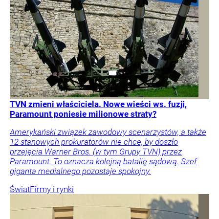
TVN zmieni właściciela. Nowe wieści ws. fuzji,
Paramount poniesie milionowe straty?
Amerykański związek zawodowy scenarzystów, a także
12 stanowych prokuratorów nie chce, by doszło
przejęcia Warner Bros. (w tym Grupy TVN) przez
Paramount. To oznacza kolejną batalię sądową. Szef
giganta medialnego pozostaje spokojny.
Świat
Firmy i rynki