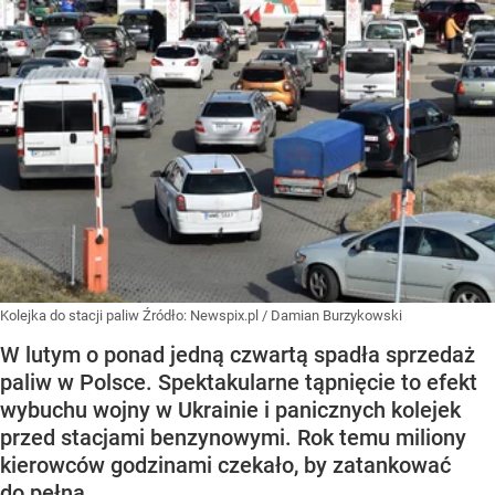
Kolejka do stacji paliw
Źródło:
Newspix.pl
/
Damian Burzykowski
W lutym o ponad jedną czwartą spadła sprzedaż
paliw w Polsce. Spektakularne tąpnięcie to efekt
wybuchu wojny w Ukrainie i panicznych kolejek
przed stacjami benzynowymi. Rok temu miliony
kierowców godzinami czekało, by zatankować
do pełna.