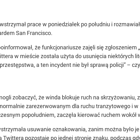
 wstrzymał prace w poniedziałek po południu i rozmawia
dardem San Francisco.
oinformował, że funkcjonariusze zajęli się zgłoszeniem
tera w mieście została użyta do usunięcia niektórych lit
o przestępstwa, a ten incydent nie był sprawą policji” – 
ogli zobaczyć, że winda blokuje ruch na skrzyżowaniu, z
normalnie zarezerwowanym dla ruchu tranzytowego i w 
 wczesnym popołudniem, zaczęła kierować ruchem wokół 
 wstrzymała usuwanie oznakowania, zanim można było je 
Twittera pozostaje po jednej stronie znaku, podczas gdy d