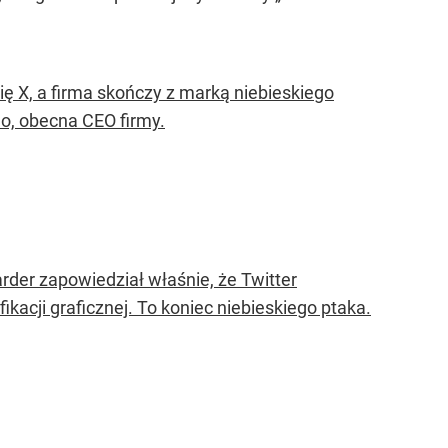
ię X, a firma skończy z marką niebieskiego
o, obecna CEO firmy.
der zapowiedział właśnie, że Twitter
kacji graficznej. To koniec niebieskiego ptaka.