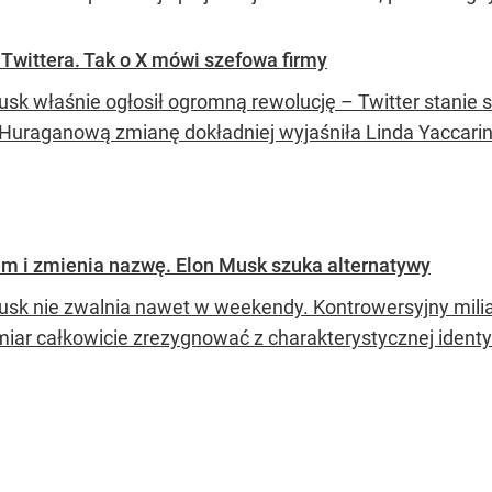
Twittera. Tak o X mówi szefowa firmy
usk właśnie ogłosił ogromną rewolucję – Twitter stanie s
 Huraganową zmianę dokładniej wyjaśniła Linda Yaccarin
em i zmienia nazwę. Elon Musk szuka alternatywy
usk nie zwalnia nawet w weekendy. Kontrowersyjny miliar
iar całkowicie zrezygnować z charakterystycznej identyfi