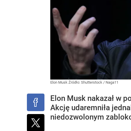
Elon Musk
Źródło:
Shutterstock
/
Naga11
Elon Musk nakazał w pon
Akcję udaremniła jedna
niedozwolonym zabloko