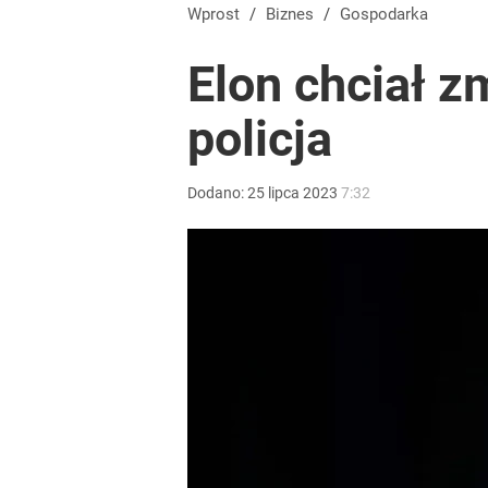
Wprost
/
Biznes
/
Gospodarka
Elon chciał z
policja
Dodano:
25
lipca
2023
7:32