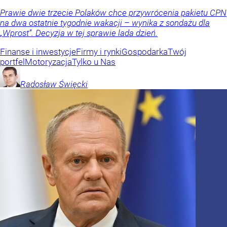
Prawie dwie trzecie Polaków chce przywrócenia pakietu CPN
na dwa ostatnie tygodnie wakacji – wynika z sondażu dla
„Wprost”. Decyzja w tej sprawie lada dzień.
Finanse i inwestycje
Firmy i rynki
Gospodarka
Twój
portfel
Motoryzacja
Tylko u Nas
Radosław
Święcki