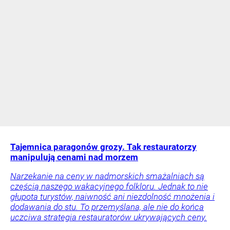
Tajemnica paragonów grozy. Tak restauratorzy
manipulują cenami nad morzem
Narzekanie na ceny w nadmorskich smażalniach są
częścią naszego wakacyjnego folkloru. Jednak to nie
głupota turystów, naiwność ani niezdolność mnożenia i
dodawania do stu. To przemyślana, ale nie do końca
uczciwa strategia restauratorów ukrywających ceny.