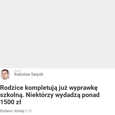
Autor:
Radosław Święcki
Rodzice kompletują już wyprawkę
szkolną. Niektórzy wydadzą ponad
1500 zł
Dodano:
dzisiaj
8:28