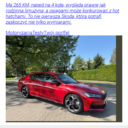
Ma 265 KM, napęd na 4 koła, wygląda prawie jak
rodzinna limuzyna, a osiągami może konkurować z hot
hatchami. To nie pierwsza Skoda, która potrafi
zaskoczyć nie tylko wymiarami.
Motoryzacja
Testy
Twój portfel