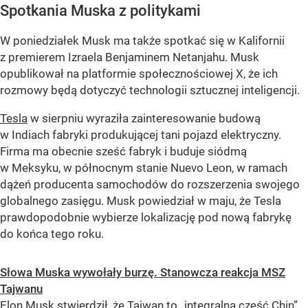
Spotkania Muska z politykami
W poniedziałek Musk ma także spotkać się w Kalifornii
z premierem Izraela Benjaminem Netanjahu. Musk
opublikował na platformie społecznościowej X, że ich
rozmowy będą dotyczyć technologii sztucznej inteligencji.
Tesla
w sierpniu wyraziła zainteresowanie budową
w Indiach fabryki produkującej tani pojazd elektryczny.
Firma ma obecnie sześć fabryk i buduje siódmą
w Meksyku, w północnym stanie Nuevo Leon, w ramach
dążeń producenta samochodów do rozszerzenia swojego
globalnego zasięgu. Musk powiedział w maju, że Tesla
prawdopodobnie wybierze lokalizację pod nową fabrykę
do końca tego roku.
Słowa Muska wywołały burzę. Stanowcza reakcja MSZ
Tajwanu
Elon Musk stwierdził, że Tajwan to „integralna część Chin”