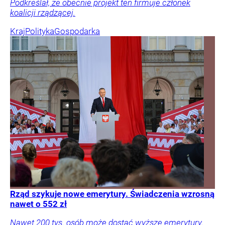
Podkreślał, że obecnie projekt ten firmuje członek
koalicji rządzącej.
Kraj
Polityka
Gospodarka
Rząd szykuje nowe emerytury. Świadczenia wzrosną
nawet o 552 zł
Nawet 200 tys. osób może dostać wyższe emerytury.