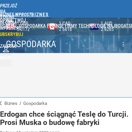
PRZEJDŹ
NA
BIZNES WPROST
STRONĘ
OPINIE
TWÓJ
GŁÓWNĄ
1 CAD
1 AUD
100 JPY
PORTFEL
GOSPODARKA
FINANSE
FIRMY
TECHNOLOGIE
NAJBOGATSI
WPROST.PL
2.6618
2.6265
2.3565
UBSKRYBUJ
GOSPODARKA
ZALOGUJ
MENU
Biznes
/
Gospodarka
Erdogan chce ściągnąć Teslę do Turcji.
Prosi Muska o budowę fabryki