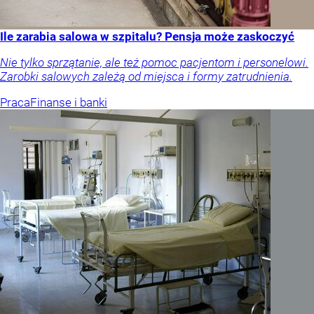
Ile zarabia salowa w szpitalu? Pensja może zaskoczyć
Nie tylko sprzątanie, ale też pomoc pacjentom i personelowi.
Zarobki salowych zależą od miejsca i formy zatrudnienia.
Praca
Finanse i banki