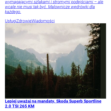
wymagającymi szlakami i stromymi podejściami – ale
wcale nie musi tak być. Malownicze wędrówki dla
każdego.
Usługi
Zdrowie
Wiadomości
Lepiej uważaj na mandaty. Skoda Superb Sportline
2.0 TSI 265 KM