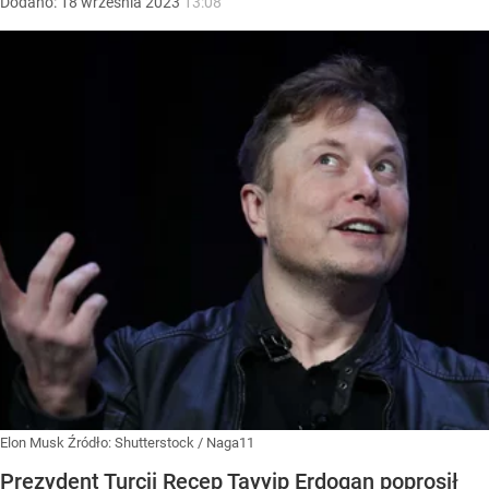
Dodano:
18
września
2023
13:08
Elon Musk
Źródło:
Shutterstock
/
Naga11
Prezydent Turcji Recep Tayyip Erdogan poprosił