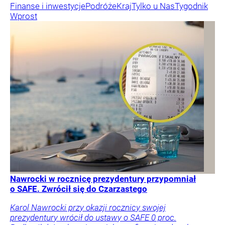
Finanse i inwestycje
Podróże
Kraj
Tylko u Nas
Tygodnik
Wprost
Nawrocki w rocznicę prezydentury przypomniał
o SAFE. Zwrócił się do Czarzastego
Karol Nawrocki przy okazji rocznicy swojej
prezydentury wrócił do ustawy o SAFE 0 proc.