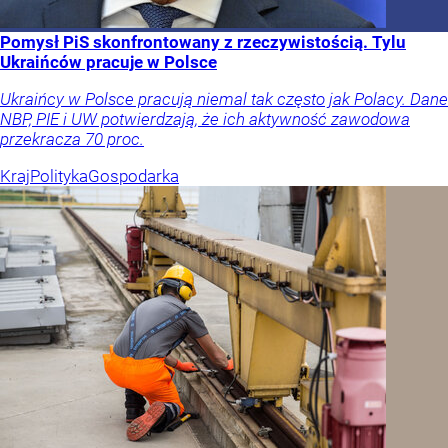
Pomysł PiS skonfrontowany z rzeczywistością. Tylu
Ukraińców pracuje w Polsce
Ukraińcy w Polsce pracują niemal tak często jak Polacy. Dane
NBP, PIE i UW potwierdzają, że ich aktywność zawodowa
przekracza 70 proc.
Kraj
Polityka
Gospodarka