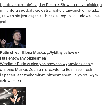
i „dobrze rozumie” rząd w Pekinie. Słowa amerykańskiego
miliardera spotkały się ostrą reakcją tajwańskich władz.
„Tajwan nie jest częścią Chińskiej Republiki Ludowej i nie
jest...
Putin chwali Elona Muska. „Wybitny człowiek
i utalentowany biznesmen”
Władimir Putin w ciepłych słowach wypowiedział się
o Elonie Musku. Zdaniem prezydenta Rosji szef Tesli
i SpaceX jest znakomitym biznesmenem i błyskotliwym
człowiekiem.