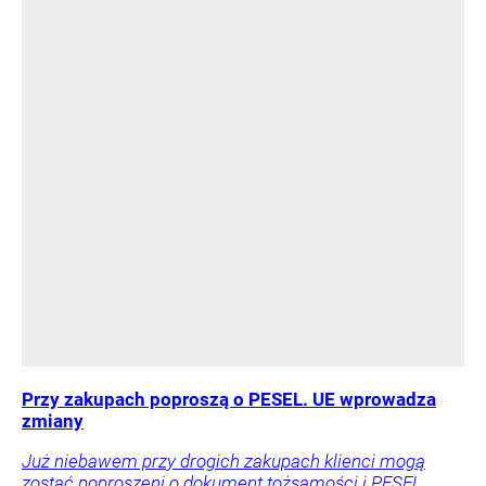
Przy zakupach poproszą o PESEL. UE wprowadza
zmiany
Już niebawem przy drogich zakupach klienci mogą
zostać poproszeni o dokument tożsamości i PESEL.