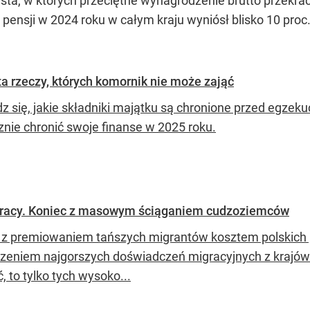
a, w których przeciętne wynagrodzenie brutto przekracza
pensji w 2024 roku w całym kraju wyniósł blisko 10 proc
ta rzeczy, których komornik nie może zająć
z się, jakie składniki majątku są chronione przed egzeku
znie chronić swoje finanse w 2025 roku.
u pracy. Koniec z masowym ściąganiem cudzoziemców
 z premiowaniem tańszych migrantów kosztem polskich
zeniem najgorszych doświadczeń migracyjnych z krajów 
, to tylko tych wysoko...