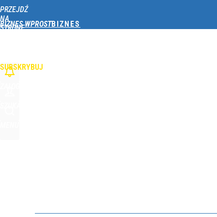
PRZEJDŹ
Udostępnij
0
Skomentuj
NA
BIZNES WPROST
STRONĘ
GŁÓWNĄ
OPINIE
TWÓJ PORTFEL
GOSPODARKA
FINANSE
FIRMY
TECHNOLOG
WPROST.PL
SUBSKRYBUJ
ZALOGUJ
SZUKAJ
MENU