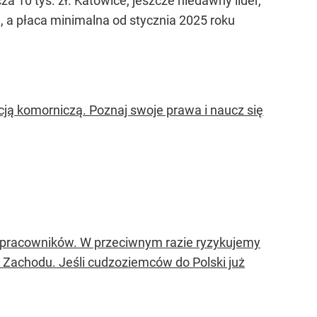
 10 tys. zł. Katowice, jeszcze niedawny lider,
., a płaca minimalna od stycznia 2025 roku
cją komorniczą. Poznaj swoje prawa i naucz się
 pracowników. W przeciwnym razie ryzykujemy
Zachodu. Jeśli cudzoziemców do Polski już