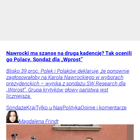
Nawrocki ma szansę na drugą kadencję? Tak ocenili
go Polacy. Sondaż dla „Wprost”
Blisko 39 proc. Polek i Polaków deklaruje, że ponownie
zagłosowałoby na Karola Nawrockiego w wyborach
prezydenckich – wynika z sondażu SW Research dla
„Wprost”. Grupa krytyków głowy państwa jest
liczniejsza.
Sondaże
Kraj
Tylko u Nas
Polityka
Opinie i komentarze
Magdalena
Frindt