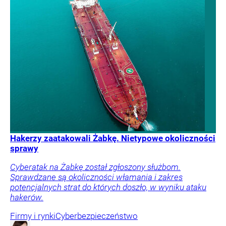
Hakerzy zaatakowali Żabkę. Nietypowe okoliczności
sprawy
Cyberatak na Żabkę został zgłoszony służbom.
Sprawdzane są okoliczności włamania i zakres
potencjalnych strat do których doszło, w wyniku ataku
hakerów.
Firmy i rynki
Cyberbezpieczeństwo