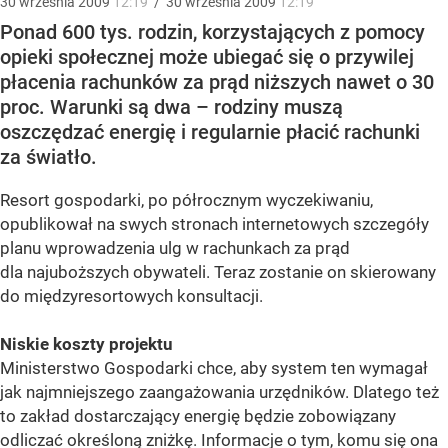
30
września
2009
12:19
/
30
września
2009
12:19
Ponad 600 tys. rodzin, korzystających z pomocy
opieki społecznej może ubiegać się o przywilej
płacenia rachunków za prąd niższych nawet o 30
proc. Warunki są dwa – rodziny muszą
oszczędzać energię i regularnie płacić rachunki
za światło.
Resort gospodarki, po półrocznym wyczekiwaniu,
opublikował na swych stronach internetowych szczegóły
planu wprowadzenia ulg w rachunkach za prąd
dla najuboższych obywateli. Teraz zostanie on skierowany
do międzyresortowych konsultacji.
Niskie koszty projektu
Ministerstwo Gospodarki chce, aby system ten wymagał
jak najmniejszego zaangażowania urzędników. Dlatego też
to zakład dostarczający energię będzie zobowiązany
odliczać określoną zniżkę. Informacje o tym, komu się ona