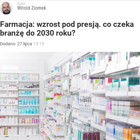
Autor:
Witold Ziomek
Farmacja: wzrost pod presją. co czeka
branżę do 2030 roku?
Dodano:
27
lipca
13:15