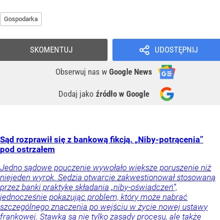
Gospodarka
SKOMENTUJ
UDOSTĘPNIJ
Obserwuj nas
w
Google News
Dodaj jako
źródło w Google
Sąd rozprawił się z bankową fikcją. „Niby-potrącenia”
pod ostrzałem
Jedno sądowe pouczenie wywołało większe poruszenie niż
niejeden wyrok. Sędzia otwarcie zakwestionował stosowaną
przez banki praktykę składania „niby-oświadczeń”,
jednocześnie pokazując problem, który może nabrać
szczególnego znaczenia po wejściu w życie nowej ustawy
frankowej. Stawką są nie tylko zasady procesu, ale także