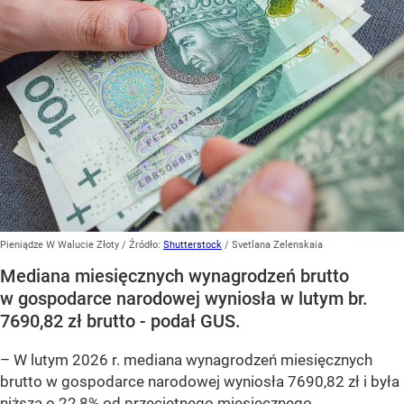
Pieniądze W Walucie Złoty
/ Źródło:
Shutterstock
/
Svetlana Zelenskaia
Mediana miesięcznych wynagrodzeń brutto
w gospodarce narodowej wyniosła w lutym br.
7690,82 zł brutto - podał GUS.
–
W lutym 2026 r. mediana wynagrodzeń miesięcznych
brutto w gospodarce narodowej wyniosła 7690,82 zł i była
niższa o 22,8% od przeciętnego miesięcznego