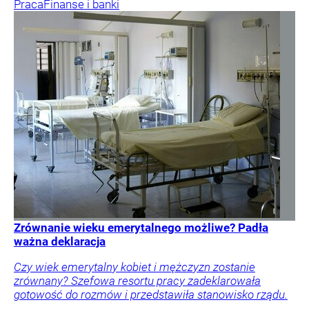
Praca
Finanse i banki
Zrównanie wieku emerytalnego możliwe? Padła
ważna deklaracja
Czy wiek emerytalny kobiet i mężczyzn zostanie
zrównany? Szefowa resortu pracy zadeklarowała
gotowość do rozmów i przedstawiła stanowisko rządu.