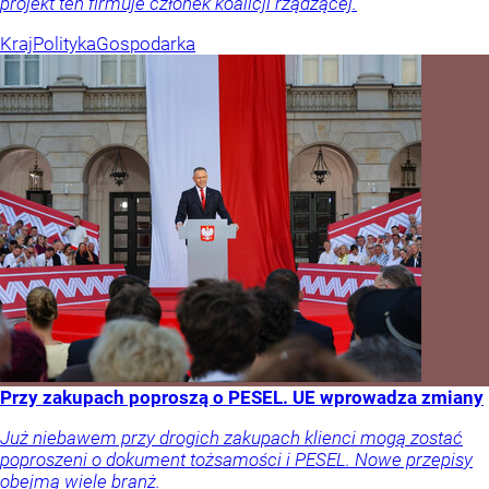
projekt ten firmuje członek koalicji rządzącej.
Kraj
Polityka
Gospodarka
Przy zakupach poproszą o PESEL. UE wprowadza zmiany
Już niebawem przy drogich zakupach klienci mogą zostać
poproszeni o dokument tożsamości i PESEL. Nowe przepisy
obejmą wiele branż.