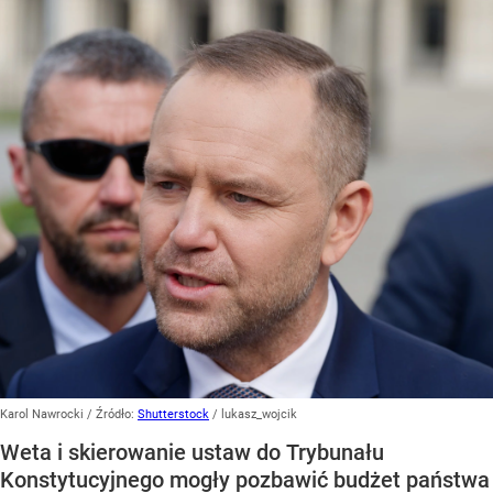
Karol Nawrocki
/ Źródło:
Shutterstock
/
lukasz_wojcik
Weta i skierowanie ustaw do Trybunału
Konstytucyjnego mogły pozbawić budżet państwa