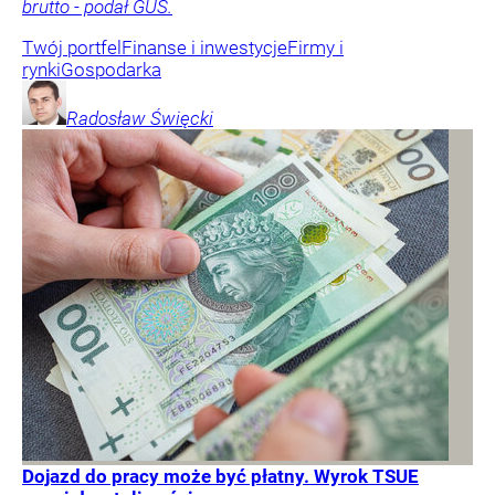
brutto - podał GUS.
Twój portfel
Finanse i inwestycje
Firmy i
rynki
Gospodarka
Radosław
Święcki
Dojazd do pracy może być płatny. Wyrok TSUE