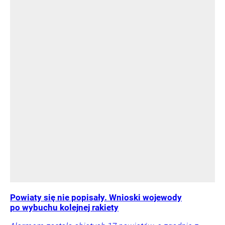
Powiaty się nie popisały. Wnioski wojewody
po wybuchu kolejnej rakiety