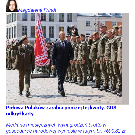
Magdalena
Frindt
Połowa Polaków zarabia poniżej tej kwoty. GUS
odkrył karty
Mediana miesięcznych wynagrodzeń brutto w
gospodarce narodowej wyniosła w lutym br. 7690,82 zł