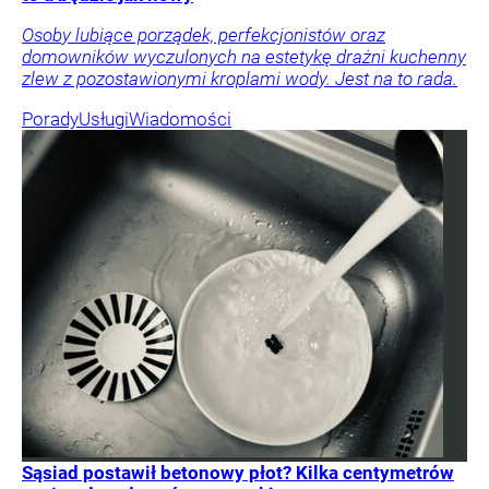
Osoby lubiące porządek, perfekcjonistów oraz
domowników wyczulonych na estetykę drażni kuchenny
zlew z pozostawionymi kroplami wody. Jest na to rada.
Porady
Usługi
Wiadomości
Sąsiad postawił betonowy płot? Kilka centymetrów