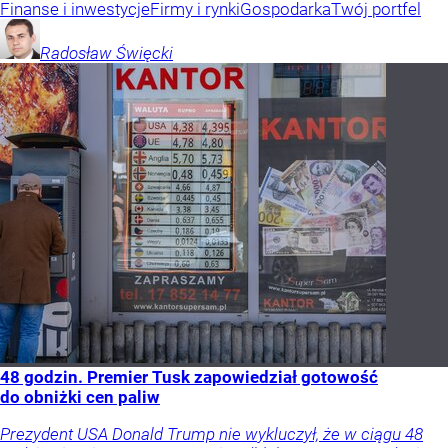
Finanse i inwestycje
Firmy i rynki
Gospodarka
Twój portfel
Radosław
Święcki
48 godzin. Premier Tusk zapowiedział gotowość
do obniżki cen paliw
Prezydent USA Donald Trump nie wykluczył, że w ciągu 48