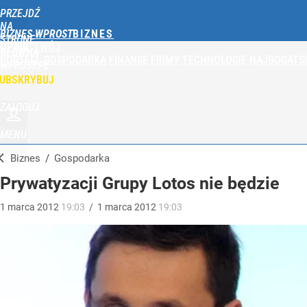
PRZEJDŹ
NA
BIZNES WPROST
STRONĘ
OPINIE
TWÓJ
GŁÓWNĄ
PORTFEL
GOSPODARKA
FINANSE
FIRMY
TECHNOLOGIE
NAJBOGATSI
WPROST.PL
UBSKRYBUJ
ZALOGUJ
MENU
Biznes
/
Gospodarka
Prywatyzacji Grupy Lotos nie będzie
1
marca
2012
19:03
/
1
marca
2012
19:03