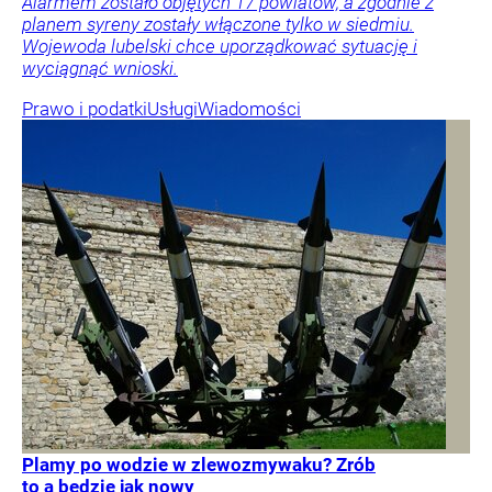
Alarmem zostało objętych 17 powiatów, a zgodnie z
planem syreny zostały włączone tylko w siedmiu.
Wojewoda lubelski chce uporządkować sytuację i
wyciągnąć wnioski.
Prawo i podatki
Usługi
Wiadomości
Plamy po wodzie w zlewozmywaku? Zrób
to a będzie jak nowy