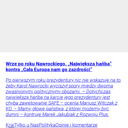
Wrze po roku Nawrockiego. „Największa hańba”
kontra „Cała Europa nam go zazdrości”
Po pierwszym roku prezydentury nic nie wskazuje na to,
żeby Karol Nawrocki wyciszył spory między dwoma
zwaśnionymi politycznymi obozami. – Dotychczas
największą hańbą na karcie jego prezydentury jest
chyba zawetowanie SAFE – ocenia Mariusz Witczak z
KO. – Mamy głowę państwa, z której możemy być
dumni – kontruje Marek Jakubiak z Rozwoju Plus.
Kraj
Tylko u Nas
Polityka
Opinie i komentarze