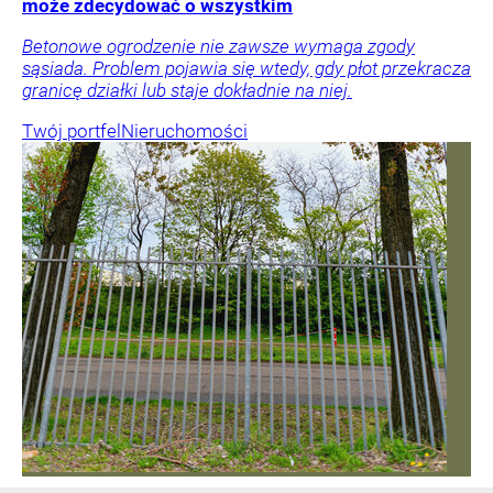
może zdecydować o wszystkim
Betonowe ogrodzenie nie zawsze wymaga zgody
sąsiada. Problem pojawia się wtedy, gdy płot przekracza
granicę działki lub staje dokładnie na niej.
Twój portfel
Nieruchomości