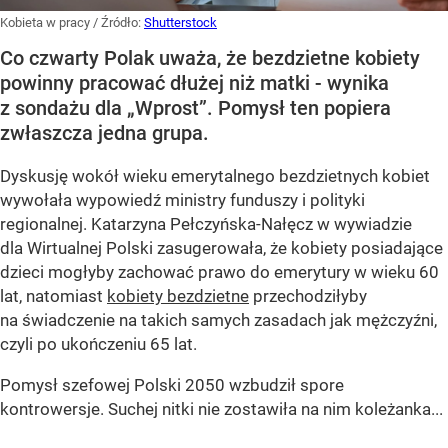
Kobieta w pracy
/ Źródło:
Shutterstock
Co czwarty Polak uważa, że bezdzietne kobiety
powinny pracować dłużej niż matki - wynika
z sondażu dla „Wprost”. Pomysł ten popiera
zwłaszcza jedna grupa.
Dyskusję wokół wieku emerytalnego bezdzietnych kobiet
wywołała wypowiedź ministry funduszy i polityki
regionalnej. Katarzyna Pełczyńska-Nałęcz w wywiadzie
dla Wirtualnej Polski zasugerowała, że kobiety posiadające
dzieci mogłyby zachować prawo do emerytury w wieku 60
lat, natomiast
kobiety bezdzietne
przechodziłyby
na świadczenie na takich samych zasadach jak mężczyźni,
czyli po ukończeniu 65 lat.
Pomysł szefowej Polski 2050 wzbudził spore
kontrowersje. Suchej nitki nie zostawiła na nim koleżanka...