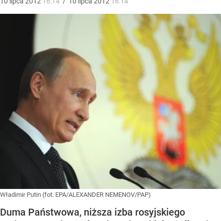
10
lipca
2012
16:14
/
10
lipca
2012
16:14
Władimir Putin (fot. EPA/ALEXANDER NEMENOV/PAP)
Duma Państwowa, niższa izba rosyjskiego