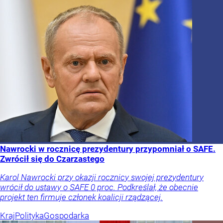
Nawrocki w rocznicę prezydentury przypomniał o SAFE.
Zwrócił się do Czarzastego
Karol Nawrocki przy okazji rocznicy swojej prezydentury
wrócił do ustawy o SAFE 0 proc. Podkreślał, że obecnie
projekt ten firmuje członek koalicji rządzącej.
Kraj
Polityka
Gospodarka