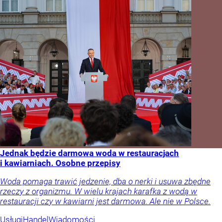
Jednak będzie darmowa woda w restauracjach
i kawiarniach. Osobne przepisy
Woda pomaga trawić jedzenie, dba o nerki i usuwa zbędne
rzeczy z organizmu. W wielu krajach karafka z wodą w
restauracji czy w kawiarni jest darmowa. Ale nie w Polsce.
Usługi
Handel
Wiadomości