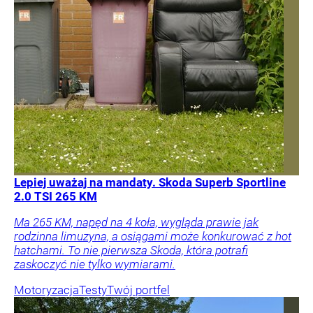
Lepiej uważaj na mandaty. Skoda Superb Sportline
2.0 TSI 265 KM
Ma 265 KM, napęd na 4 koła, wygląda prawie jak
rodzinna limuzyna, a osiągami może konkurować z hot
hatchami. To nie pierwsza Skoda, która potrafi
zaskoczyć nie tylko wymiarami.
Motoryzacja
Testy
Twój portfel