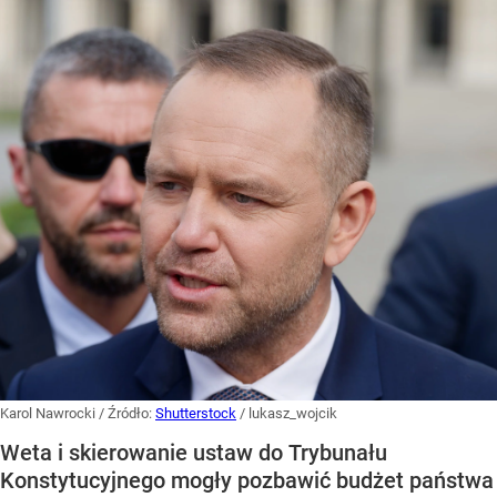
Karol Nawrocki
/ Źródło:
Shutterstock
/
lukasz_wojcik
Weta i skierowanie ustaw do Trybunału
Konstytucyjnego mogły pozbawić budżet państwa