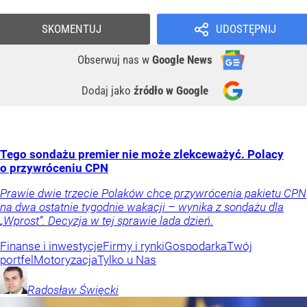
SKOMENTUJ
UDOSTĘPNIJ
Obserwuj nas
w
Google News
Dodaj jako
źródło w Google
Tego sondażu premier nie może zlekceważyć. Polacy
o przywróceniu CPN
Prawie dwie trzecie Polaków chce przywrócenia pakietu CPN
na dwa ostatnie tygodnie wakacji – wynika z sondażu dla
„Wprost”. Decyzja w tej sprawie lada dzień.
Finanse i inwestycje
Firmy i rynki
Gospodarka
Twój
portfel
Motoryzacja
Tylko u Nas
Radosław
Święcki