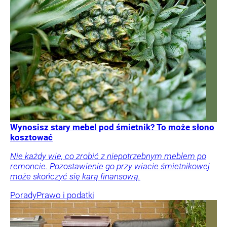
Wynosisz stary mebel pod śmietnik? To może słono
kosztować
Nie każdy wie, co zrobić z niepotrzebnym meblem po
remoncie. Pozostawienie go przy wiacie śmietnikowej
może skończyć się karą finansową.
Porady
Prawo i podatki