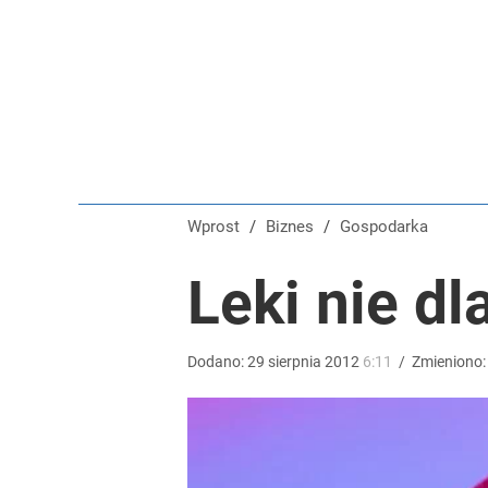
Tajemnica paragonów grozy. Tak restauratorzy m
dodaj
Blisko 200 tys. takich aktów w rok. Polacy masow
dodaj
Wprost
/
Biznes
/
Gospodarka
Rząd szykuje nowe emerytury. Świadczenia wzrosn
Leki nie dl
1
Dodano:
29
sierpnia
2012
6:11
/
Zmieniono