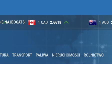
IE
NAJBOGATSI
8
1 AUD
2.6265
100 JP
 Polaków zapytano o zakupy
nad dwa miliony złotych
KTURA
TRANSPORT
PALIWA
NIERUCHOMOSCI
ROLNICTWO
acy o przywróceniu CPN