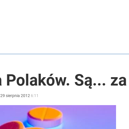
anipulują cenami nad morzem
o przekazują sobie nieruchomości
ą nawet o 552 zł
a Polaków. Są... za
:
29
sierpnia
2012
6:11