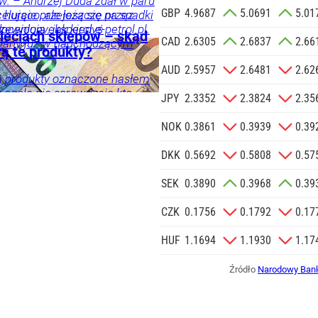
w. – Andrzej Duda zdał w paru
GBP
4.9687
5.0691
5.01
a zlecenie jej
elująco, ale jeszcze przez
 hurcie przełożą się na spadki
doceniony, jak kiedyś
zewidują eksperci e-petrol.pl.
znesowych.
ieciach sklepów – skąd
CAD
2.6305
2.6837
2.66
i, a po latach się to zmieniło
iany już w nadchodzącym
rą te produkty?
znik Andrzeja Dudy.
 SIĘ
AUD
2.5957
2.6481
2.62
ją produkty oznaczone hasłem
w ogóle nie sprawdzają kto
ka
Twój
JPY
2.3352
2.3824
2.35
ch sieci sklepów produkuje.
oducentów.
NOK
0.3861
0.3939
0.39
mości
DKK
0.5692
0.5808
0.57
SEK
0.3890
0.3968
0.39
CZK
0.1756
0.1792
0.17
HUF
1.1694
1.1930
1.17
Źródło
Narodowy Bank