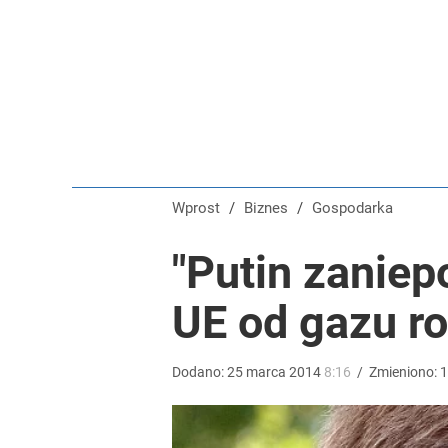
Wielkie pieniądze w Eurojackpot. Polak zgarnął po
dodaj
Tajemnica paragonów grozy. Tak restauratorzy m
dodaj
Wprost
/
Biznes
/
Gospodarka
Temu, Shein i AliExpress już nie takie atrakcyjne.
"Putin zanie
UE od gazu ro
dodaj
Dodano:
25
marca
2014
8:16
/
Zmieniono:
1