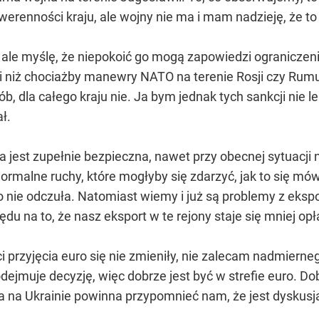
werenności kraju, ale wojny nie ma i mam nadzieję, że t
, ale myślę, że niepokoić go mogą zapowiedzi ograniczeni
sji niż chociażby manewry NATO na terenie Rosji czy R
b, dla całego kraju nie. Ja bym jednak tych sankcji nie 
ł.
a jest zupełnie bezpieczna, nawet przy obecnej sytuacji 
ormalne ruchy, które mogłyby się zdarzyć, jak to się mów
nie odczuła. Natomiast wiemy i już są problemy z ekspor
ędu na to, że nasz eksport w te rejony staje się mniej o
przyjęcia euro się nie zmieniły, nie zalecam nadmierneg
odejmuje decyzję, więc dobrze jest być w strefie euro. D
a na Ukrainie powinna przypomnieć nam, że jest dyskusja