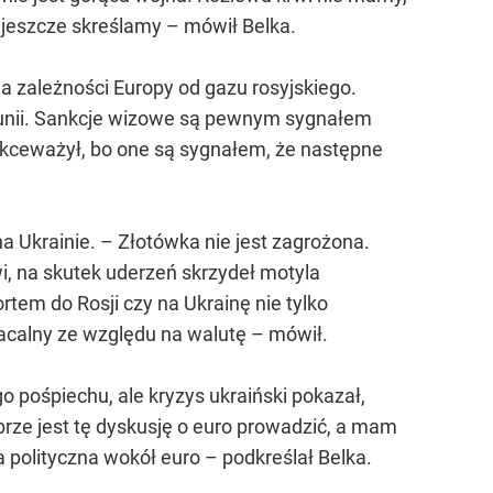
o jeszcze skreślamy – mówił Belka.
a zależności Europy od gazu rosyjskiego.
umunii. Sankcje wizowe są pewnym sygnałem
lekceważył, bo one są sygnałem, że następne
na Ukrainie. – Złotówka nie jest zagrożona.
i, na skutek uderzeń skrzydeł motyla
tem do Rosji czy na Ukrainę nie tylko
płacalny ze względu na walutę – mówił.
o pośpiechu, ale kryzys ukraiński pokazał,
obrze jest tę dyskusję o euro prowadzić, a mam
 polityczna wokół euro – podkreślał Belka.