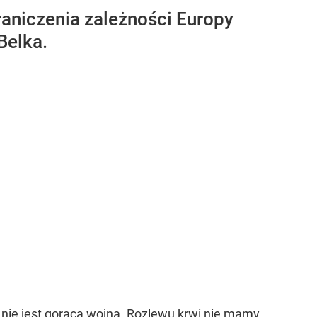
aniczenia zależności Europy
Belka.
 nie jest gorąca wojna. Rozlewu krwi nie mamy,