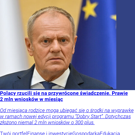
Polacy rzucili się na przywrócone świadczenie. Prawie
2 mln wniosków w miesiąc
Od miesiąca rodzice mogą ubiegać się o środki na wyprawkę
w ramach nowej edycji programu “Dobry Start”. Dotychczas
złożono niemal 2 mln wniosków o 300 plus.
Twój portfel
Finanse i inwestycje
Gospodarka
Edukacja