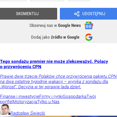
SKOMENTUJ
UDOSTĘPNIJ
Obserwuj nas
w
Google News
Dodaj jako
źródło w Google
Tego sondażu premier nie może zlekceważyć. Polacy
o przywróceniu CPN
Prawie dwie trzecie Polaków chce przywrócenia pakietu CPN
na dwa ostatnie tygodnie wakacji – wynika z sondażu dla
„Wprost”. Decyzja w tej sprawie lada dzień.
Finanse i inwestycje
Firmy i rynki
Gospodarka
Twój
portfel
Motoryzacja
Tylko u Nas
Radosław
Święcki