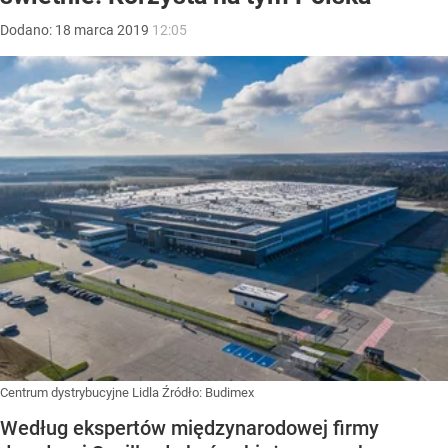
Dodano:
18
marca
2019
12:05
Centrum dystrybucyjne Lidla
Źródło:
Budimex
Według ekspertów międzynarodowej firmy