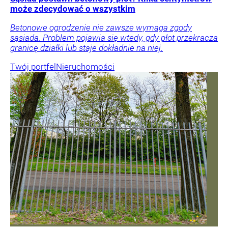
może zdecydować o wszystkim
Betonowe ogrodzenie nie zawsze wymaga zgody
sąsiada. Problem pojawia się wtedy, gdy płot przekracza
granicę działki lub staje dokładnie na niej.
Twój portfel
Nieruchomości