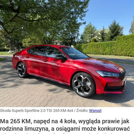
Skoda Superb Sportline 2.0 TSI 265 KM 4x4
/ Źródło:
Wprost
Ma 265 KM, napęd na 4 koła, wygląda prawie jak
rodzinna limuzyna, a osiągami może konkurować