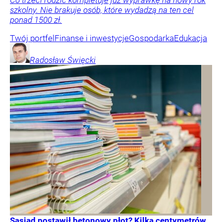
szkolny. Nie brakuje osób, które wydadzą na ten cel
ponad 1500 zł.
Twój portfel
Finanse i inwestycje
Gospodarka
Edukacja
Radosław
Święcki
Sąsiad postawił betonowy płot? Kilka centymetrów