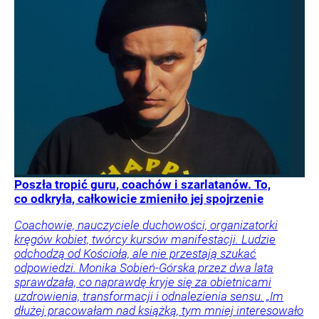
Poszła tropić guru, coachów i szarlatanów. To,
co odkryła, całkowicie zmieniło jej spojrzenie
Coachowie, nauczyciele duchowości, organizatorki
kręgów kobiet, twórcy kursów manifestacji. Ludzie
odchodzą od Kościoła, ale nie przestają szukać
odpowiedzi. Monika Sobień-Górska przez dwa lata
sprawdzała, co naprawdę kryje się za obietnicami
uzdrowienia, transformacji i odnalezienia sensu. „Im
dłużej pracowałam nad książką, tym mniej interesowało