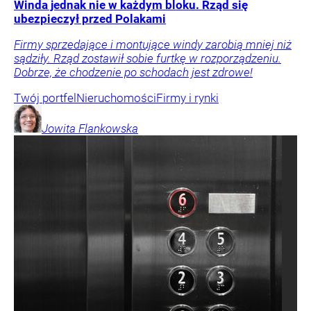
Winda jednak nie w każdym bloku. Rząd się
ubezpieczył przed Polakami
Firmy sprzedające i montujące windy zarobią mniej niż
sądziły. Rząd zostawił sobie furtkę w rozporządzeniu.
Dobrze, że chodzenie po schodach jest zdrowe!
Twój portfel
Nieruchomości
Firmy i rynki
Jowita
Flankowska