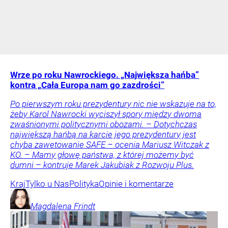
Wrze po roku Nawrockiego. „Największa hańba”
kontra „Cała Europa nam go zazdrości”
Po pierwszym roku prezydentury nic nie wskazuje na to,
żeby Karol Nawrocki wyciszył spory między dwoma
zwaśnionymi politycznymi obozami. – Dotychczas
największą hańbą na karcie jego prezydentury jest
chyba zawetowanie SAFE – ocenia Mariusz Witczak z
KO. – Mamy głowę państwa, z której możemy być
dumni – kontruje Marek Jakubiak z Rozwoju Plus.
Kraj
Tylko u Nas
Polityka
Opinie i komentarze
Magdalena
Frindt