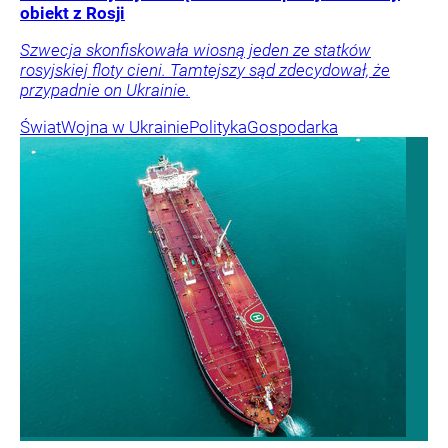
obiekt z Rosji
Szwecja skonfiskowała wiosną jeden ze statków
rosyjskiej floty cieni. Tamtejszy sąd zdecydował, że
przypadnie on Ukrainie.
Świat
Wojna w Ukrainie
Polityka
Gospodarka