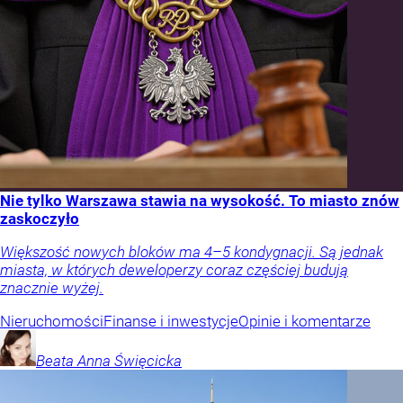
Nie tylko Warszawa stawia na wysokość. To miasto znów
zaskoczyło
Większość nowych bloków ma 4–5 kondygnacji. Są jednak
miasta, w których deweloperzy coraz częściej budują
znacznie wyżej.
Nieruchomości
Finanse i inwestycje
Opinie i komentarze
Beata Anna
Święcicka