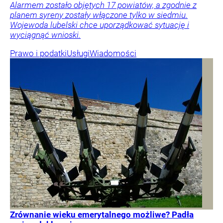
Alarmem zostało objętych 17 powiatów, a zgodnie z
planem syreny zostały włączone tylko w siedmiu.
Wojewoda lubelski chce uporządkować sytuację i
wyciągnąć wnioski.
Prawo i podatki
Usługi
Wiadomości
Zrównanie wieku emerytalnego możliwe? Padła