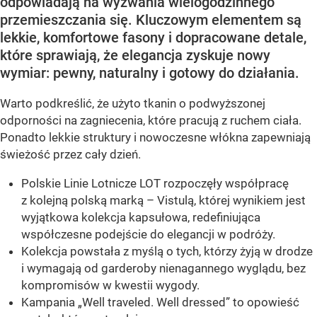
odpowiadają na wyzwania wielogodzinnego
przemieszczania się. Kluczowym elementem są
lekkie, komfortowe fasony i dopracowane detale,
które sprawiają, że elegancja zyskuje nowy
wymiar: pewny, naturalny i gotowy do działania.
Warto podkreślić, że użyto tkanin o podwyższonej
odporności na zagniecenia, które pracują z ruchem ciała.
Ponadto lekkie struktury i nowoczesne włókna zapewniają
świeżość przez cały dzień.
Polskie Linie Lotnicze LOT rozpoczęły współpracę
z kolejną polską marką – Vistulą, której wynikiem jest
wyjątkowa kolekcja kapsułowa, redefiniująca
współczesne podejście do elegancji w podróży.
Kolekcja powstała z myślą o tych, którzy żyją w drodze
i wymagają od garderoby nienagannego wyglądu, bez
kompromisów w kwestii wygody.
Kampania „Well traveled. Well dressed” to opowieść