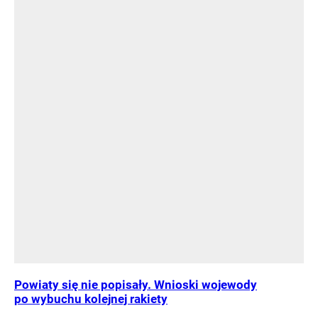
Powiaty się nie popisały. Wnioski wojewody
po wybuchu kolejnej rakiety