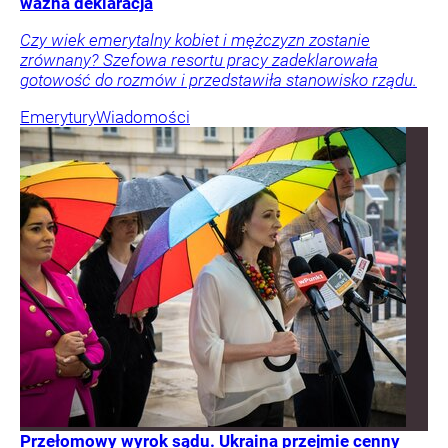
ważna deklaracja
Czy wiek emerytalny kobiet i mężczyzn zostanie
zrównany? Szefowa resortu pracy zadeklarowała
gotowość do rozmów i przedstawiła stanowisko rządu.
Emerytury
Wiadomości
Przełomowy wyrok sądu. Ukraina przejmie cenny