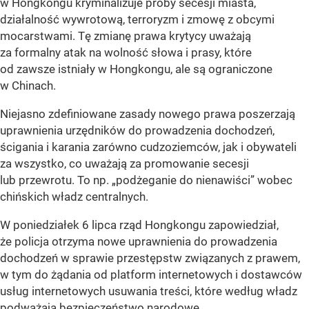
w Hongkongu kryminalizuje próby secesji miasta,
działalność wywrotową, terroryzm i zmowę z obcymi
mocarstwami. Tę zmianę prawa krytycy uważają
za formalny atak na wolność słowa i prasy, które
od zawsze istniały w Hongkongu, ale są ograniczone
w Chinach.
Niejasno zdefiniowane zasady nowego prawa poszerzają
uprawnienia urzędników do prowadzenia dochodzeń,
ścigania i karania zarówno cudzoziemców, jak i obywateli
za wszystko, co uważają za promowanie secesji
lub przewrotu. To np. „podżeganie do nienawiści” wobec
chińskich władz centralnych.
W poniedziałek 6 lipca rząd Hongkongu zapowiedział,
że policja otrzyma nowe uprawnienia do prowadzenia
dochodzeń w sprawie przestępstw związanych z prawem,
w tym do żądania od platform internetowych i dostawców
usług internetowych usuwania treści, które według władz
podważają bezpieczeństwo narodowe.