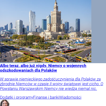
Albo teraz, albo już nigdy. Niemcy o wojennych
odszkodowaniach dla Polaków
W sprawie niemieckiego zadośćuczynienia dla Polaków za
zbrodnie Niemców w czasie II wojny światowej jest cicho. O
Powstaniu Warszawskim Niemcy nie wiedzą niemal nic.
Dodatki i programy
Finanse i banki
Wiadomości