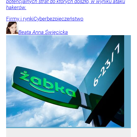
potencjalnych strat do których doszło, w wyniku ataku
hakerów.
Firmy i rynki
Cyberbezpieczeństwo
Beata Anna
Święcicka