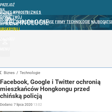
PRZEJDŹ
NA
BIZNES WPROST
STRONĘ
OPINIE
TWÓJ
GŁÓWNĄ
TECHNOLOGIE
PORTFEL
GOSPODARKA
FINANSE
FIRMY
TECHNOLOGIE
NAJBOGATSI
WPROST.PL
UBSKRYBUJ
ZALOGUJ
MENU
Biznes
/
Technologie
Facebook, Google i Twitter ochronią
mieszkańców Hongkongu przed
chińską policją
Dodano:
7
lipca
2020
13:02