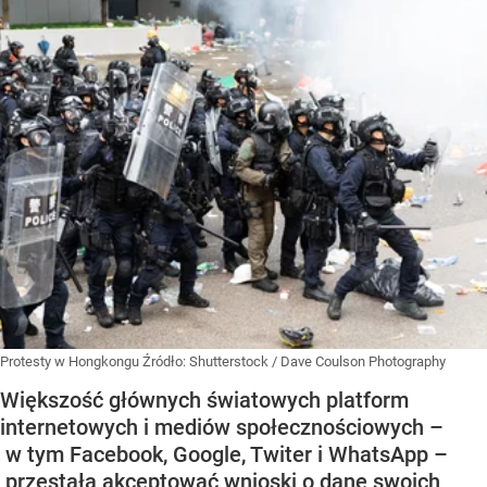
Protesty w Hongkongu
Źródło:
Shutterstock
/
Dave Coulson Photography
Większość głównych światowych platform
internetowych i mediów społecznościowych –
w tym Facebook, Google, Twiter i WhatsApp –
przestała akceptować wnioski o dane swoich