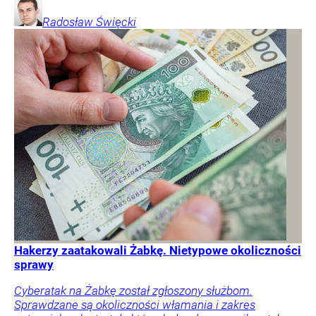
Radosław
Święcki
Hakerzy zaatakowali Żabkę. Nietypowe okoliczności
sprawy
Cyberatak na Żabkę został zgłoszony służbom.
Sprawdzane są okoliczności włamania i zakres