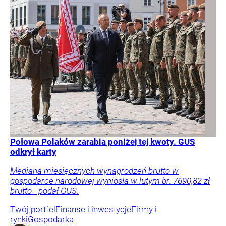
Połowa Polaków zarabia poniżej tej kwoty. GUS
odkrył karty
Mediana miesięcznych wynagrodzeń brutto w
gospodarce narodowej wyniosła w lutym br. 7690,82 zł
brutto - podał GUS.
Twój portfel
Finanse i inwestycje
Firmy i
rynki
Gospodarka