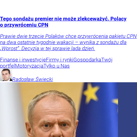
Tego sondażu premier nie może zlekceważyć. Polacy
o przywróceniu CPN
Prawie dwie trzecie Polaków chce przywrócenia pakietu CPN
na dwa ostatnie tygodnie wakacji – wynika z sondażu dla
„Wprost”. Decyzja w tej sprawie lada dzień.
Finanse i inwestycje
Firmy i rynki
Gospodarka
Twój
portfel
Motoryzacja
Tylko u Nas
Radosław
Święcki