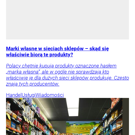
Marki własne w sieciach sklepów – skąd się
właściwie biorą te produkty?
Polacy chętnie kupują produkty oznaczone hasłem
„marka własna”, ale w ogóle nie sprawdzają kto
właściwie je dla dużych sieci sklepów produkuje. Często
znają tych producentów.
Handel
Usługi
Wiadomości