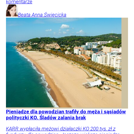
komentarze
Beata Anna
Święcicka
Pieniądze dla powodzian trafiły do męża i sąsiadów
polityczki KO. Śladów zalania brak
KARR wypłaciła mężowi działaczki KO 200 tys. zł z