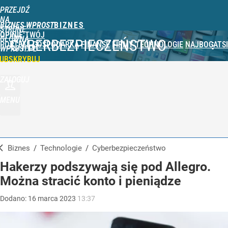
PRZEJDŹ
NA
BIZNES WPROST
STRONĘ
OPINIE
TWÓJ
GŁÓWNĄ
CYBERBEZPIECZEŃSTWO
PORTFEL
GOSPODARKA
FINANSE
FIRMY
TECHNOLOGIE
NAJBOGATSI
WPROST.PL
UBSKRYBUJ
ZALOGUJ
MENU
Biznes
/
Technologie
/
Cyberbezpieczeństwo
Hakerzy podszywają się pod Allegro.
Można stracić konto i pieniądze
Dodano:
16
marca
2023
13:37