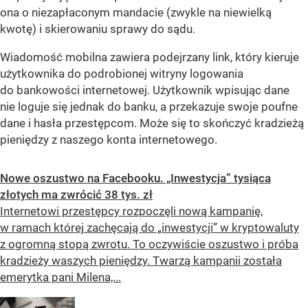
ona o niezapłaconym mandacie (zwykle na niewielką
kwotę) i skierowaniu sprawy do sądu.
Wiadomość mobilna zawiera podejrzany link, który kieruje
użytkownika do podrobionej witryny logowania
do bankowości internetowej. Użytkownik wpisując dane
nie loguje się jednak do banku, a przekazuje swoje poufne
dane i hasła przestępcom. Może się to skończyć kradzieżą
pieniędzy z naszego konta internetowego.
Nowe oszustwo na Facebooku. „Inwestycja” tysiąca
złotych ma zwrócić 38 tys. zł
Internetowi przestępcy rozpoczęli nową kampanię,
w ramach której zachęcają do „inwestycji” w kryptowaluty
z ogromną stopą zwrotu. To oczywiście oszustwo i próba
kradzieży waszych pieniędzy. Twarzą kampanii została
emerytka pani Milena,...