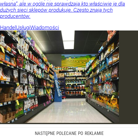
własna”, ale w ogóle nie sprawdzają kto właściwie je dla
dużych sieci sklepów produkuje. Często znają tych
producentów.
Handel
Usługi
Wiadomości