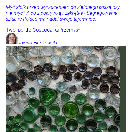
Myć słoik przed wyrzuceniem do zielonego kosza czy
nie myć? A co z pokrywką i zakrętką? Segregowania
szkła w Polsce ma nadal swoje tajemnice.
Twój portfel
Gospodarka
Przemysł
Jowita
Flankowska