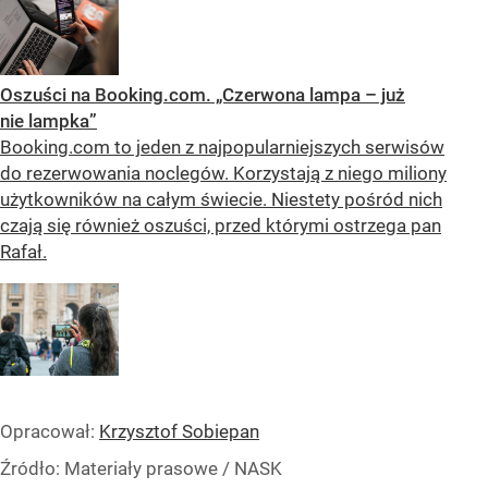
Oszuści na Booking.com. „Czerwona lampa – już
nie lampka”
Booking.com to jeden z najpopularniejszych serwisów
do rezerwowania noclegów. Korzystają z niego miliony
użytkowników na całym świecie. Niestety pośród nich
czają się również oszuści, przed którymi ostrzega pan
Rafał.
Opracował:
Krzysztof Sobiepan
Źródło:
Materiały prasowe
/
NASK