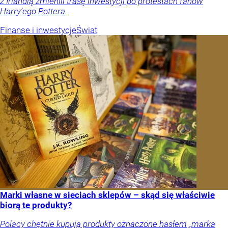
z Irlandią zmienili trasę inwestycji po protestach fanów
Harry’ego Pottera.
Finanse i inwestycje
Świat
Marki własne w sieciach sklepów – skąd się właściwie
biorą te produkty?
Polacy chętnie kupują produkty oznaczone hasłem „marka