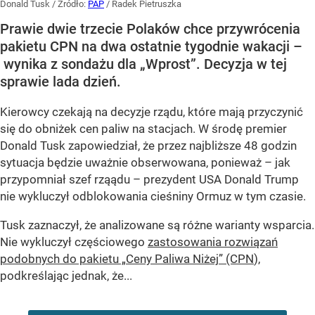
Donald Tusk
/ Źródło:
PAP
/
Radek Pietruszka
Prawie dwie trzecie Polaków chce przywrócenia
pakietu CPN na dwa ostatnie tygodnie wakacji –
wynika z sondażu dla „Wprost”. Decyzja w tej
sprawie lada dzień.
Kierowcy czekają na decyzje rządu, które mają przyczynić
się do obniżek cen paliw na stacjach. W środę premier
Donald Tusk zapowiedział, że przez najbliższe 48 godzin
sytuacja będzie uważnie obserwowana, ponieważ – jak
przypomniał szef rząądu – prezydent USA Donald Trump
nie wykluczył odblokowania cieśniny Ormuz w tym czasie.
Tusk zaznaczył, że analizowane są różne warianty wsparcia.
Nie wykluczył częściowego
zastosowania rozwiązań
podobnych do pakietu „Ceny Paliwa Niżej” (CPN
),
podkreślając jednak, że...