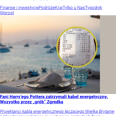
Finanse i inwestycje
Podróże
Kraj
Tylko u Nas
Tygodnik
Wprost
Fani Harry’ego Pottera zatrzymali kabel energetyczny.
Wszystko przez „grób” Zgredka
Projektanci kabla energetycznego łączącego Wielką Brytanię