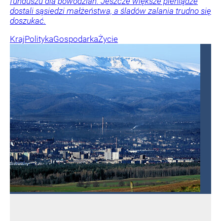
funduszu dla powodzian. Jeszcze większe pieniądze
dostali sąsiedzi małżeństwa, a śladów zalania trudno się
doszukać.
Kraj
Polityka
Gospodarka
Życie