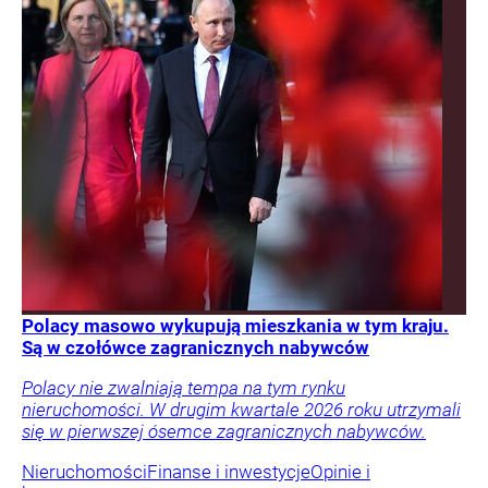
Polacy masowo wykupują mieszkania w tym kraju.
Są w czołówce zagranicznych nabywców
Polacy nie zwalniają tempa na tym rynku
nieruchomości. W drugim kwartale 2026 roku utrzymali
się w pierwszej ósemce zagranicznych nabywców.
Nieruchomości
Finanse i inwestycje
Opinie i