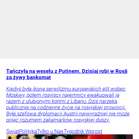
Tańczyła na weselu z Putinem. Dzisiaj robi w Rosji
za żywy bankomat
Kiedyś była ikoną serwilizmu europejskich elit wobec
Moskwy, potem rosyjscy najemnicy ewakuowali ją
razem z ulubionymi końmi z Libanu. Dziś narzeka
publicznie na codzienne życie na rosyjskiej prowincji.
Była szefowa dyplomacji Austrii najwyraźniej nie może
pojąć rozumem zakamarków rosyjskiej duszy.
Świat
Polityka
Tylko u Nas
Tygodnik Wprost