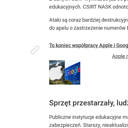
edukacyjnych. CSIRT NASK odnotow
Ataki są coraz bardziej destrukc
do apelu o zastrzeżenie numerów P
To koniec współpracy Apple i Go
Apple 
Sprzęt przestarzały, lu
Publiczne instytucje edukacyjne m
zabezpieczeń. Starszy, nieaktuali