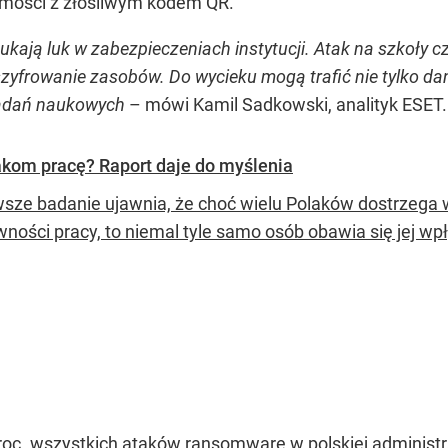
omości z złośliwym kodem QR.
kają luk w zabezpieczeniach instytucji. Atak na szkoły cz
szyfrowanie zasobów.
Do wycieku mogą trafić nie tylko da
badań
naukowych
– mówi Kamil Sadkowski, analityk ESET.
lakom pracę? Raport daje do myślenia
sze badanie ujawnia, że choć wielu Polaków dostrzega w 
wności pracy, to niemal tyle samo osób obawia się jej wp
roc. wszystkich ataków ransomware w polskiej administra