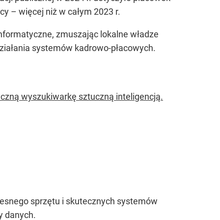
y – więcej niż w całym 2023 r.
informatyczne, zmuszając lokalne władze
a działania systemów kadrowo-płacowych.
yczną wyszukiwarkę sztuczną inteligencją.
czesnego sprzętu i skutecznych systemów
y danych.