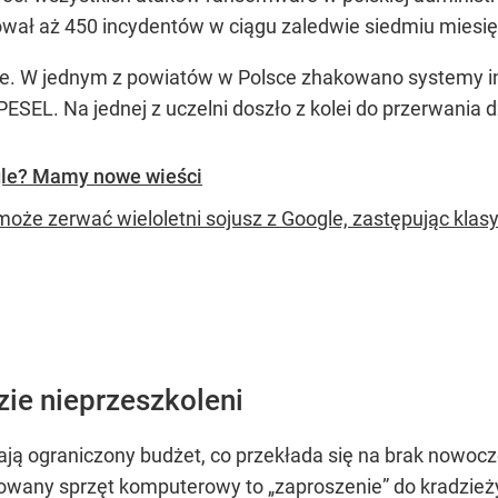
ał aż 450 incydentów w ciągu zaledwie siedmiu miesięc
yjne. W jednym z powiatów w Polsce zhakowano systemy 
ESEL. Na jednej z uczelni doszło z kolei do przerwani
ogle? Mamy nowe wieści
może zerwać wieloletni sojusz z Google, zastępując klas
dzie nieprzeszkoleni
ają ograniczony budżet, co przekłada się na brak nowo
zowany sprzęt komputerowy to „zaproszenie” do kradzież