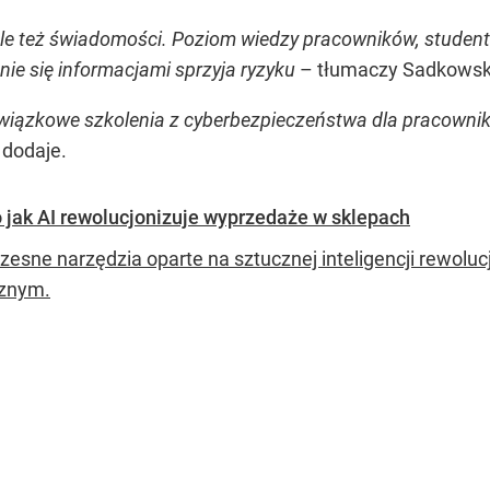
, ale też świadomości. Poziom wiedzy pracowników, stude
nie się informacjami sprzyja ryzyku
– tłumaczy Sadkowsk
owiązkowe szkolenia z cyberbezpieczeństwa dla pracownik
dodaje.
to jak AI rewolucjonizuje wyprzedaże w sklepach
esne narzędzia oparte na sztucznej inteligencji rewoluc
cznym.