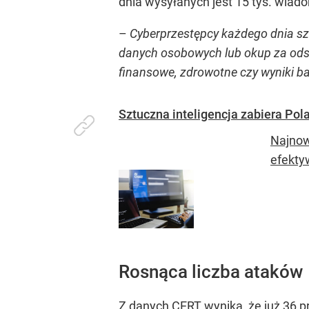
dnia wysyłanych jest 15 tys. wiad
–
Cyberprzestępcy każdego dnia szu
danych osobowych lub okup za od
finansowe, zdrowotne czy wyniki 
Sztuczna inteligencja zabiera Po
Najnow
efekty
Rosnąca liczba ataków
Z danych CERT wynika, że już 36 p