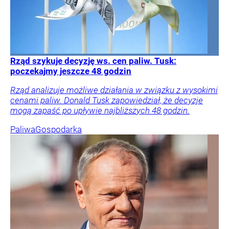
Rząd szykuje decyzję ws. cen paliw. Tusk:
poczekajmy jeszcze 48 godzin
Rząd analizuje możliwe działania w związku z wysokimi
cenami paliw. Donald Tusk zapowiedział, że decyzje
mogą zapaść po upływie najbliższych 48 godzin.
Paliwa
Gospodarka