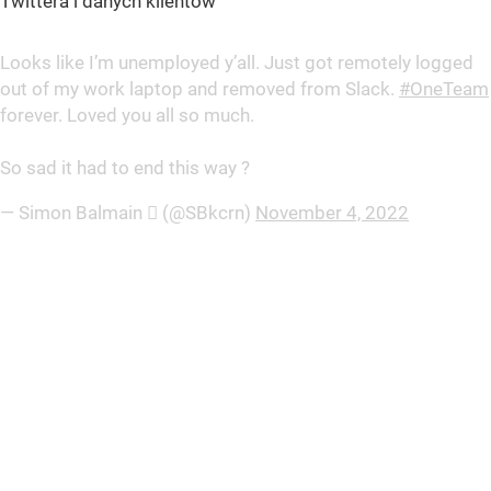
Twittera i danych klientów”
Looks like I’m unemployed y’all. Just got remotely logged
out of my work laptop and removed from Slack.
#OneTeam
forever. Loved you all so much.
So sad it had to end this way ?
— Simon Balmain  (@SBkcrn)
November 4, 2022