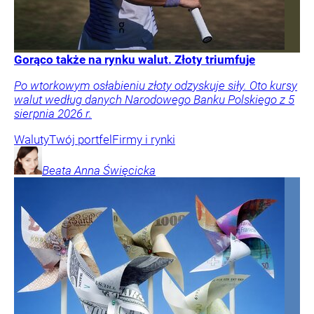
Gorąco także na rynku walut. Złoty triumfuje
Po wtorkowym osłabieniu złoty odzyskuje siły. Oto kursy
walut według danych Narodowego Banku Polskiego z 5
sierpnia 2026 r.
Waluty
Twój portfel
Firmy i rynki
Beata Anna
Święcicka