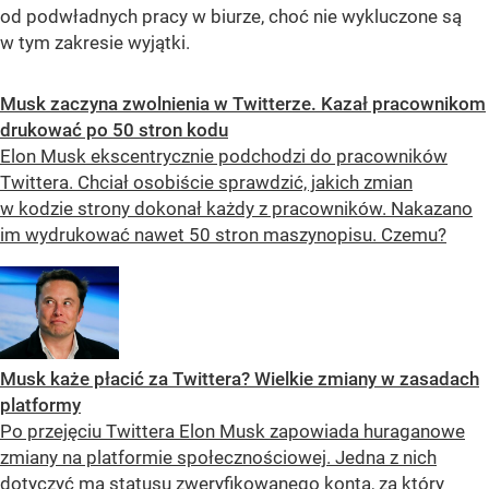
od podwładnych pracy w biurze, choć nie wykluczone są
w tym zakresie wyjątki.
Musk zaczyna zwolnienia w Twitterze. Kazał pracownikom
drukować po 50 stron kodu
Elon Musk ekscentrycznie podchodzi do pracowników
Twittera. Chciał osobiście sprawdzić, jakich zmian
w kodzie strony dokonał każdy z pracowników. Nakazano
im wydrukować nawet 50 stron maszynopisu. Czemu?
Musk każe płacić za Twittera? Wielkie zmiany w zasadach
platformy
Po przejęciu Twittera Elon Musk zapowiada huraganowe
zmiany na platformie społecznościowej. Jedna z nich
dotyczyć ma statusu zweryfikowanego konta, za który