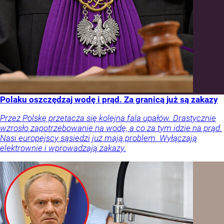
Polaku oszczędzaj wodę i prąd. Za granicą już są zakazy
Przez Polskę przetacza się kolejna fala upałów. Drastycznie
wzrosło zapotrzebowanie na wodę, a co za tym idzie na prąd.
Nasi europejscy sąsiedzi już mają problem. Wyłączają
elektrownie i wprowadzają zakazy.