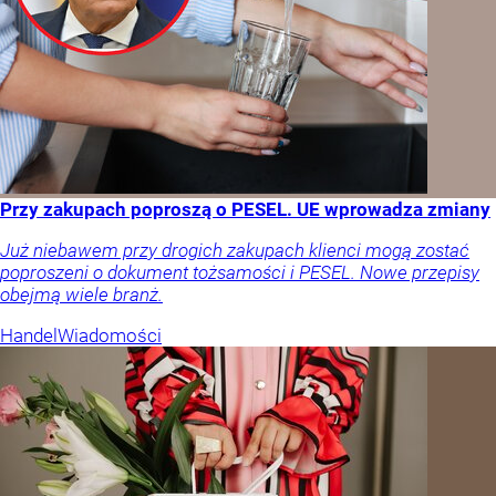
Przy zakupach poproszą o PESEL. UE wprowadza zmiany
Już niebawem przy drogich zakupach klienci mogą zostać
poproszeni o dokument tożsamości i PESEL. Nowe przepisy
obejmą wiele branż.
Handel
Wiadomości