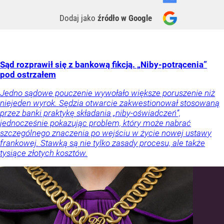
Dodaj jako
źródło w Google
Sąd rozprawił się z bankową fikcją. „Niby-potrącenia”
pod ostrzałem
Jedno sądowe pouczenie wywołało większe poruszenie niż
niejeden wyrok. Sędzia otwarcie zakwestionował stosowaną
przez banki praktykę składania „niby-oświadczeń”,
jednocześnie pokazując problem, który może nabrać
szczególnego znaczenia po wejściu w życie nowej ustawy
frankowej. Stawką są nie tylko zasady procesu, ale także
tysiące złotych kosztów.