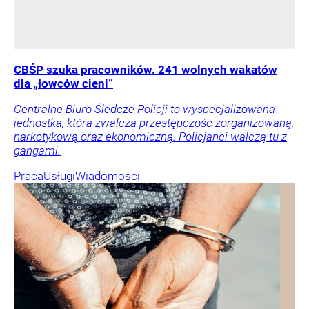
CBŚP szuka pracowników. 241 wolnych wakatów
dla „łowców cieni”
Centralne Biuro Śledcze Policji to wyspecjalizowana
jednostka, która zwalcza przestępczość zorganizowaną,
narkotykową oraz ekonomiczną. Policjanci walczą tu z
gangami.
Praca
Usługi
Wiadomości