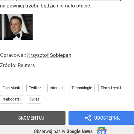
najpewniej trzeba będzie niemało płacić.
Opracował:
Krzysztof Sobiepan
Źródło:
Reuters
Elon Musk
Twitter
Internet
Technologie
Firmy i rynki
Najbogatsi
Świat
SKOMENTUJ
UDOSTĘPNIJ
Obserwuj nas
w
Google News