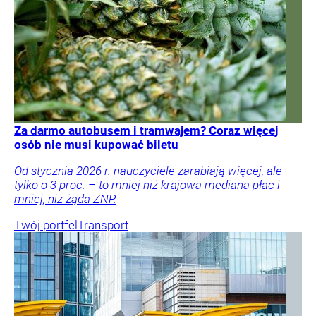
Za darmo autobusem i tramwajem? Coraz więcej
osób nie musi kupować biletu
Od stycznia 2026 r. nauczyciele zarabiają więcej, ale
tylko o 3 proc. – to mniej niż krajowa mediana płac i
mniej, niż żąda ZNP.
Twój portfel
Transport