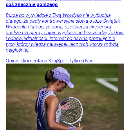
coś znacznie gorszego
Burza po wywiadzie z Ewą Woydyłło nie wybuchła
dlatego, że padły kontrowersyjne słowa o Idze Świątek.
Wybuchła dlatego, że coraz częściej za ekspercką
analizę uznajemy opinie wygłaszane bez wiedzy, faktów
i odpowiedzialności. Internet od dawna premiuje nie
tych, którzy wiedzą najwięcej, lecz tych, którzy mówią
najgłośniej.
Opinie i komentarze
Kraj
Sport
Tylko u Nas