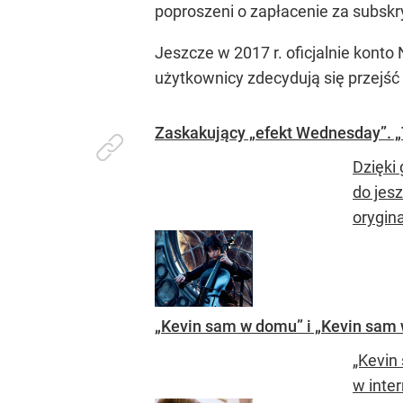
poproszeni o zapłacenie za subskr
Jeszcze w 2017 r. oficjalnie konto 
użytkownicy zdecydują się przejść
Zaskakujący „efekt Wednesday”. „
Dzięki
do jesz
oryginal
„Kevin sam w domu” i „Kevin sam 
„Kevin
w inter