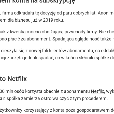
niem konta na subskrypcję
”, firma odkładała tę decyzję od paru dobrych lat. Anonim
em dla biznesu już w 2019 roku.
dnak z kwestią mocno obniżającą przychody firmy. Nie c
bno płacić za abonament. Spadająca oglądalność także 
ieszyła się z nowej fali klientów abonamentu, co oddali
pcji zaczęła jednak spadać, co w końcu skłoniło spółkę 
to Netflix
00 mln osób korzysta obecnie z abonamentu
Netflix
, wy
 r.
spółka zamierza ostro walczyć z tym procederem.
e użytkownicy korzystający z konta poza gospodarstwe