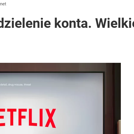
i go Polacy. Sondaż dla „Wprost”
rnet
 dzielenie konta. Wielk
ci sprawy
iekt z Rosji