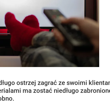
edługo ostrzej zagrać ze swoimi klienta
serialami ma zostać niedługo zabronion
obno.