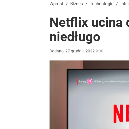
Nawrocki ma szansę na drugą kadencję? Tak ocenil
Wprost
/
Biznes
/
Technologie
/
Inte
Netflix ucina
10
niedługo
Hakerzy zaatakowali Żabkę. Nietypowe okolicznoś
Dodano:
27
grudnia
2022
9:30
dodaj
Przełomowy wyrok sądu. Ukraina przejmie cenny ob
dodaj