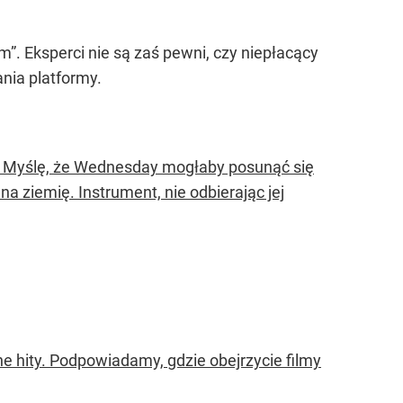
em”. Eksperci nie są zaś pewni, czy niepłacący
nia platformy.
ą. Myślę, że Wednesday mogłaby posunąć się
na ziemię. Instrument, nie odbierając jej
 hity. Podpowiadamy, gdzie obejrzycie filmy