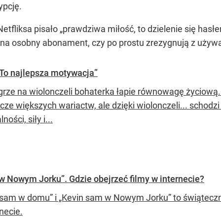
ypcję.
Netfliksa pisało „prawdziwa miłość, to dzielenie się hasł
 na osobny abonament, czy po prostu zrezygnują z używa
To najlepsza motywacja”
 grze na wiolonczeli bohaterka łapie równowagę życiow
cze większych wariactw, ale dzięki wiolonczeli... schodzi 
ności, siły i...
w Nowym Jorku”. Gdzie obejrzeć filmy w internecie?
 sam w domu” i „Kevin sam w Nowym Jorku” to świąteczne
necie.