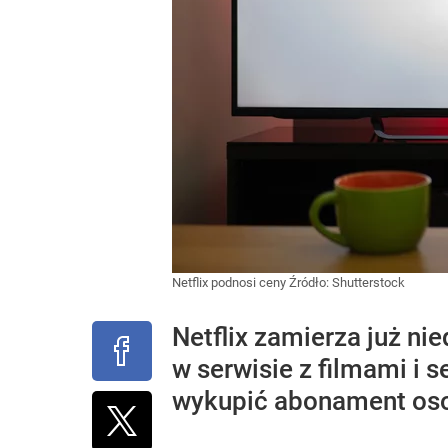
Netflix podnosi ceny
Źródło:
Shutterstock
Netflix zamierza już ni
w serwisie z filmami i 
wykupić abonament os