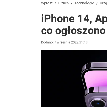
Wprost
/
Biznes
/
Technologie
/
Urz
iPhone 14, Ap
co ogłoszono 
Dodano:
7
września
2022
21:18