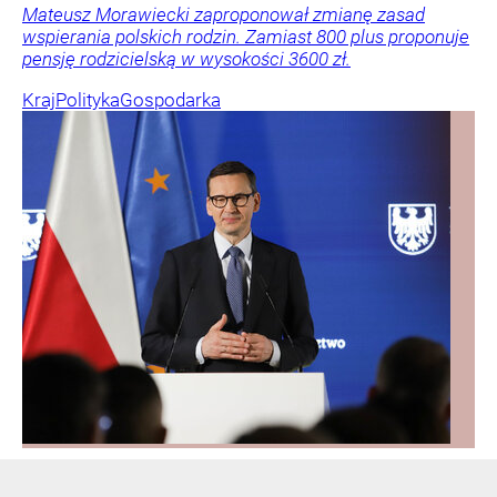
Mateusz Morawiecki zaproponował zmianę zasad
wspierania polskich rodzin. Zamiast 800 plus proponuje
pensję rodzicielską w wysokości 3600 zł.
Kraj
Polityka
Gospodarka