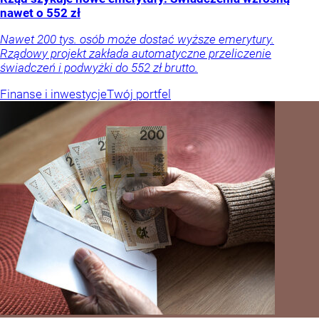
nawet o 552 zł
Nawet 200 tys. osób może dostać wyższe emerytury.
Rządowy projekt zakłada automatyczne przeliczenie
świadczeń i podwyżki do 552 zł brutto.
Finanse i inwestycje
Twój portfel