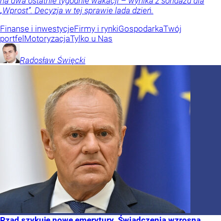
na dwa ostatnie tygodnie wakacji – wynika z sondażu dla
„Wprost”. Decyzja w tej sprawie lada dzień.
Finanse i inwestycje
Firmy i rynki
Gospodarka
Twój
portfel
Motoryzacja
Tylko u Nas
Radosław
Święcki
Rząd szykuje nowe emerytury. Świadczenia wzrosną