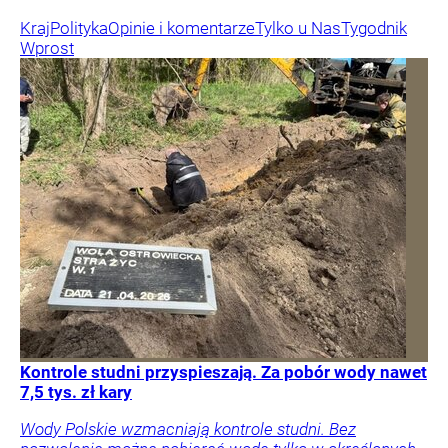
Kraj
Polityka
Opinie i komentarze
Tylko u Nas
Tygodnik
Wprost
Kontrole studni przyspieszają. Za pobór wody nawet
7,5 tys. zł kary
Wody Polskie wzmacniają kontrole studni. Bez