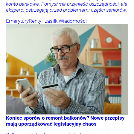
konto bankowe. Pomysł ma przynieść oszczędności, ale
eksperci ostrzegają przed problemami części seniorów.
Emerytury
Renty i zasiłki
Wiadomości
Koniec sporów o remont balkonów? Nowe przepisy
mają uporządkować legislacyjny chaos