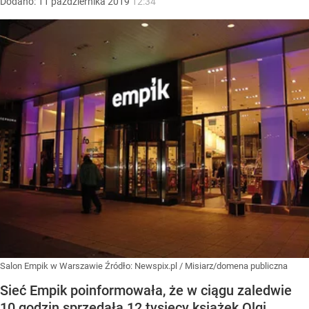
Dodano:
11
października
2019
12:34
Salon Empik w Warszawie
Źródło:
Newspix.pl
/
Misiarz/domena publiczna
Sieć Empik poinformowała, że w ciągu zaledwie
10 godzin sprzedała 12 tysięcy książek Olgi