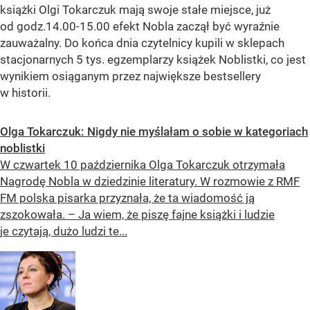
książki Olgi Tokarczuk mają swoje stałe miejsce, już
od godz.14.00-15.00 efekt Nobla zaczął być wyraźnie
zauważalny. Do końca dnia czytelnicy kupili w sklepach
stacjonarnych 5 tys. egzemplarzy książek Noblistki, co jest
wynikiem osiąganym przez największe bestsellery
w historii.
Olga Tokarczuk: Nigdy nie myślałam o sobie w kategoriach
noblistki
W czwartek 10 października Olga Tokarczuk otrzymała
Nagrodę Nobla w dziedzinie literatury. W rozmowie z RMF
FM polska pisarka przyznała, że ta wiadomość ją
zszokowała. – Ja wiem, że piszę fajne książki i ludzie
je czytają, dużo ludzi te...