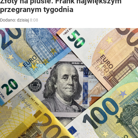
Złoty na plusie. Frank największym
przegranym tygodnia
Dodano:
dzisiaj
8:08