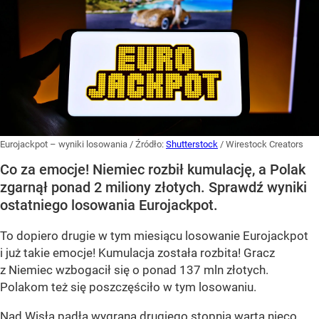
Eurojackpot – wyniki losowania
/ Źródło:
Shutterstock
/
Wirestock Creators
Co za emocje! Niemiec rozbił kumulację, a Polak
zgarnął ponad 2 miliony złotych. Sprawdź wyniki
ostatniego losowania Eurojackpot.
To dopiero drugie w tym miesiącu losowanie Eurojackpot
i już takie emocje! Kumulacja została rozbita! Gracz
z Niemiec wzbogacił się o ponad 137 mln złotych.
Polakom też się poszczęściło w tym losowaniu.
Nad Wisłą padła wygrana drugiego stopnia warta nieco