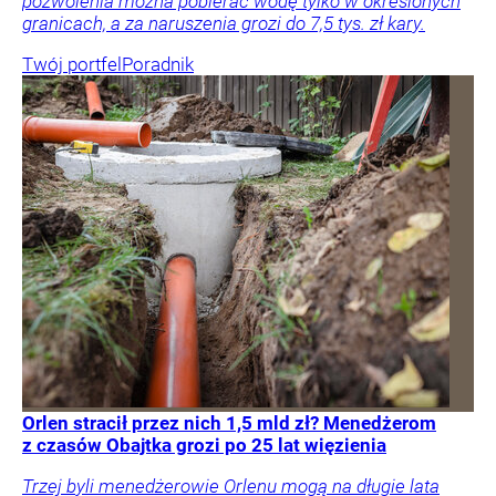
pozwolenia można pobierać wodę tylko w określonych
granicach, a za naruszenia grozi do 7,5 tys. zł kary.
Twój portfel
Poradnik
Orlen stracił przez nich 1,5 mld zł? Menedżerom
z czasów Obajtka grozi po 25 lat więzienia
Trzej byli menedżerowie Orlenu mogą na długie lata