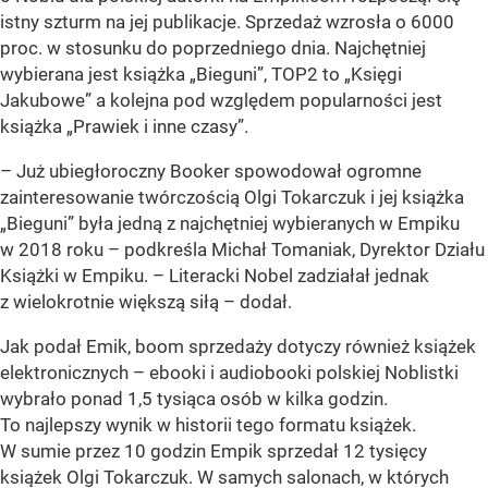
istny szturm na jej publikacje. Sprzedaż wzrosła o 6000
proc. w stosunku do poprzedniego dnia. Najchętniej
wybierana jest książka
„Bieguni”
, TOP2 to
„Księgi
Jakubowe”
a kolejna pod względem popularności jest
książka
„Prawiek i inne czasy”
.
– Już ubiegłoroczny Booker spowodował ogromne
zainteresowanie twórczością Olgi Tokarczuk i jej książka
„Bieguni”
była jedną z najchętniej wybieranych w Empiku
w 2018 roku – podkreśla Michał Tomaniak, Dyrektor Działu
Książki w Empiku. – Literacki Nobel zadziałał jednak
z wielokrotnie większą siłą – dodał.
Jak podał Emik, boom sprzedaży dotyczy również książek
elektronicznych – ebooki i audiobooki polskiej Noblistki
wybrało ponad 1,5 tysiąca osób w kilka godzin.
To najlepszy wynik w historii tego formatu książek.
W sumie przez 10 godzin Empik sprzedał 12 tysięcy
książek Olgi Tokarczuk. W samych salonach, w których