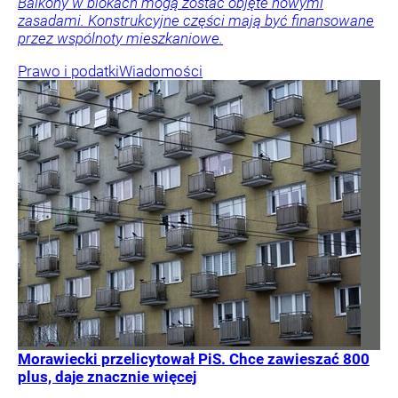
Balkony w blokach mogą zostać objęte nowymi
zasadami. Konstrukcyjne części mają być finansowane
przez wspólnoty mieszkaniowe.
Prawo i podatki
Wiadomości
Morawiecki przelicytował PiS. Chce zawieszać 800
plus, daje znacznie więcej