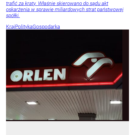
trafić za kraty. Właśnie skierowano do sądu akt
oskarżenia w sprawie miliardowych strat państwowej
spółki.
Kraj
Polityka
Gospodarka