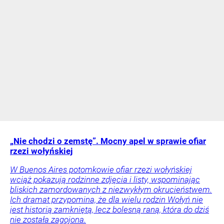
„Nie chodzi o zemstę”. Mocny apel w sprawie ofiar
rzezi wołyńskiej
W Buenos Aires potomkowie ofiar rzezi wołyńskiej
wciąż pokazują rodzinne zdjęcia i listy, wspominając
bliskich zamordowanych z niezwykłym okrucieństwem.
Ich dramat przypomina, że dla wielu rodzin Wołyń nie
jest historią zamkniętą, lecz bolesną raną, która do dziś
nie została zagojona.