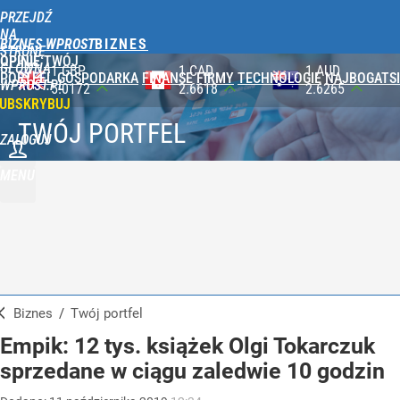
PRZEJDŹ
NA
BIZNES WPROST
STRONĘ
OPINIE
TWÓJ
GŁÓWNĄ
1 CAD
1 AUD
100 JPY
PORTFEL
GOSPODARKA
FINANSE
FIRMY
TECHNOLOGIE
NAJBOGATSI
WPROST.PL
2.6618
2.6265
2.3565
UBSKRYBUJ
TWÓJ PORTFEL
ZALOGUJ
MENU
Biznes
/
Twój portfel
Empik: 12 tys. książek Olgi Tokarczuk
sprzedane w ciągu zaledwie 10 godzin