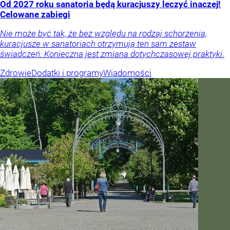
Od 2027 roku sanatoria będą kuracjuszy leczyć inaczej!
Celowane zabiegi
Nie może być tak, że bez względu na rodzaj schorzenia,
kuracjusze w sanatoriach otrzymują ten sam zestaw
świadczeń. Konieczna jest zmiana dotychczasowej praktyki.
Zdrowie
Dodatki i programy
Wiadomości