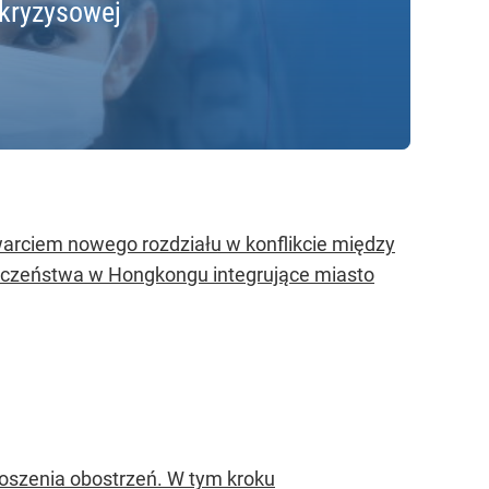
ykryzysowej
warciem nowego rozdziału w konflikcie między
ieczeństwa w Hongkongu integrujące miasto
noszenia obostrzeń. W tym kroku