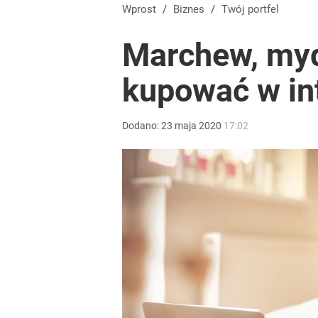
Tego sondażu premier nie może zlekceważyć. Pol
Wprost
/
Biznes
/
Twój portfel
Marchew, myd
8
kupować w in
Kontrole studni przyspieszają. Za pobór wody nawet
Dodano:
23
maja
2020
17:02
dodaj
Tajemnica paragonów grozy. Tak restauratorzy m
dodaj