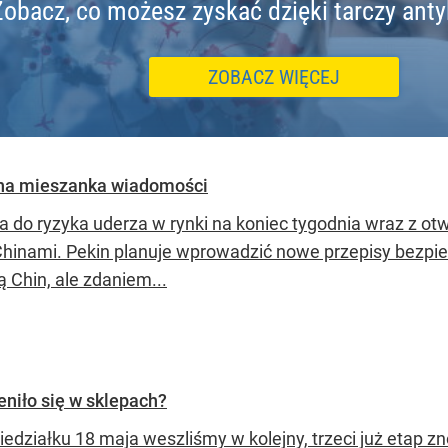
Zobacz, co możesz zyskać dzięki tarczy ant
ZOBACZ WIĘCEJ
na mieszanka wiadomości
a do ryzyka uderza w rynki na koniec tygodnia wraz z ot
Chinami. Pekin planuje wprowadzić nowe przepisy bezp
ą Chin, ale zdaniem...
niło się w sklepach?
iedziałku 18 maja weszliśmy w kolejny, trzeci już etap z