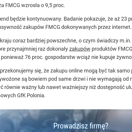
ża FMCG wzrosła o 9,5 proc.
 trend będzie kontynuowany. Badanie pokazuje, że aż 23
tensywność zakupów FMCG dokonywanych przez internet.
 kraju coraz bardziej powszechne, o czym świadczy m.in.
re przynajmniej raz dokonały
zakupów
produktów FMCG on
, ponieważ 76 proc. gospodarstw wciąż nie kupuje żyw
przekonujemy się, że zakupu online mogą być tak samo 
zywożone są bowiem pod same drzwi i nie wymagają od 
 równie ważny lub nawet ważniejszy niż dostępność ulu
owych GfK Polonia.
Prowadzisz firmę?