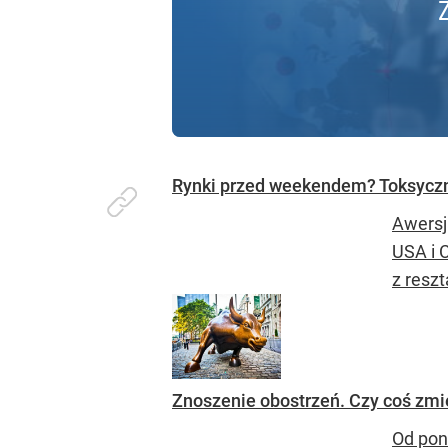
Rynki przed weekendem? Toksycz
Awersj
USA i 
z reszt
Znoszenie obostrzeń. Czy coś zmie
Od pon