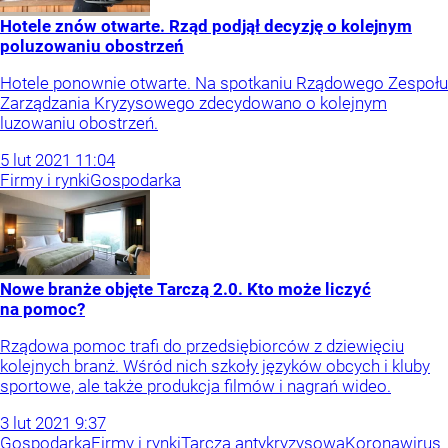
Hotele znów otwarte. Rząd podjął decyzję o kolejnym
poluzowaniu obostrzeń
Hotele ponownie otwarte. Na spotkaniu Rządowego Zespołu
Zarządzania Kryzysowego zdecydowano o kolejnym
luzowaniu obostrzeń.
5
lut
2021
11:04
Firmy i rynki
Gospodarka
Nowe branże objęte Tarczą 2.0. Kto może liczyć
na pomoc?
Rządowa pomoc trafi do przedsiębiorców z dziewięciu
kolejnych branż. Wśród nich szkoły języków obcych i kluby
sportowe, ale także produkcja filmów i nagrań wideo.
3
lut
2021
9:37
Gospodarka
Firmy i rynki
Tarcza antykryzysowa
Koronawirus