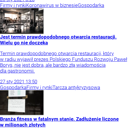
Firmy i rynki
Koronawirus w biznesie
Gospodarka
Jest termin prawdopodobnego otwarcia restauracji.
Wielu go nie doczeka
Termin prawdopodobnego otwarcia restauracji, który
w radiu wyjawił prezes Polskiego Funduszu Rozwoju Paweł
Borys, nie jest dobrą, ale bardzo złą wiadomością
dla gastronomii.
27
sty
2021
13:50
Gospodarka
Firmy i rynki
Tarcza antykryzysowa
Branża fitness w fatalnym stanie. Zadłużenie liczone
w milionach złotych