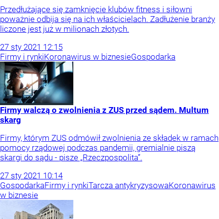
Przedłużające się zamknięcie klubów fitness i siłowni
poważnie odbija się na ich właścicielach. Zadłużenie branży
liczone jest już w milionach złotych.
27
sty
2021
12:15
Firmy i rynki
Koronawirus w biznesie
Gospodarka
Firmy walczą o zwolnienia z ZUS przed sądem. Multum
skarg
Firmy, którym ZUS odmówił zwolnienia ze składek w ramach
pomocy rządowej podczas pandemii, gremialnie piszą
skargi do sądu - pisze „Rzeczpospolita”.
27
sty
2021
10:14
Gospodarka
Firmy i rynki
Tarcza antykryzysowa
Koronawirus
w biznesie