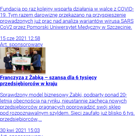
Fundacja po raz kolejny wsparła działania w walce z COVID-
19. Tym razem darowiznę przekazano na przyspieszenie
prowadzonych już prac nad analizą wariantów wirusa SARS
CoV2 przez Pomorski Uniwersytet Medyczny w Szczecinie.
15
cze
2021
12:58
Art. sponsorowany
Franczyza z Żabką – szansa dla 6 tysięcy
przedsiębiorców w kraju
Sprawdzony model biznesowy Żabki, podparty ponad 20-
letnią obecnością na rynku, nieustannie zachęca nowych
przedsiębiorców pragnących poprowadzić swój sklep
pod rozpoznawalnym szyldem. Sieci zaufało już blisko 6 tys.
przedsiębiorców,...
30
kwi
2021
15:03