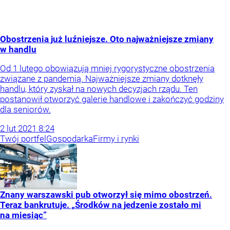
Obostrzenia już luźniejsze. Oto najważniejsze zmiany
w handlu
Od 1 lutego obowiązują mniej rygorystyczne obostrzenia
związane z pandemią. Najważniejsze zmiany dotknęły
handlu, który zyskał na nowych decyzjach rządu. Ten
postanowił otworzyć galerie handlowe i zakończyć godziny
dla seniorów.
2
lut
2021
8:24
Twój portfel
Gospodarka
Firmy i rynki
Znany warszawski pub otworzył się mimo obostrzeń.
Teraz bankrutuje. „Środków na jedzenie zostało mi
na miesiąc”