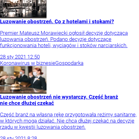
Luzowanie obostrzeń. Co z hotelami i stokami?
Premier Mateusz Morawiecki ogłosił decyzję dotyczącą
luzowania obostrzeń. Podano decyzje dotyczące
funkcjonowania hoteli, wyciągów i stoków narciarskich.
28
sty
2021
12:50
Koronawirus w biznesie
Gospodarka
Luzowanie obostrzeń nie wystarczy. Część branż
nie chce dłużej czekać
Część branż na własną rękę przygotowała reżimy sanitarne,
w których mogą działać. Nie chcą dłużej czekać na decyzje
rządu w kwestii luzowania obostrzeń.
28
sty
2021
8:28