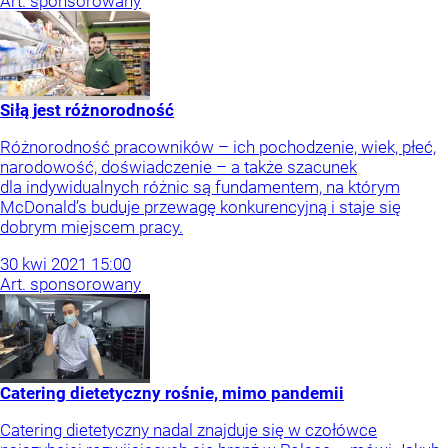
Art. sponsorowany
Siłą jest różnorodność
Różnorodność pracowników – ich pochodzenie, wiek, płeć,
narodowość, doświadczenie – a także szacunek
dla indywidualnych różnic są fundamentem, na którym
McDonald’s buduje przewagę konkurencyjną i staje się
dobrym miejscem pracy.
30
kwi
2021
15:00
Art. sponsorowany
Catering dietetyczny rośnie, mimo pandemii
Catering dietetyczny nadal znajduje się w czołówce