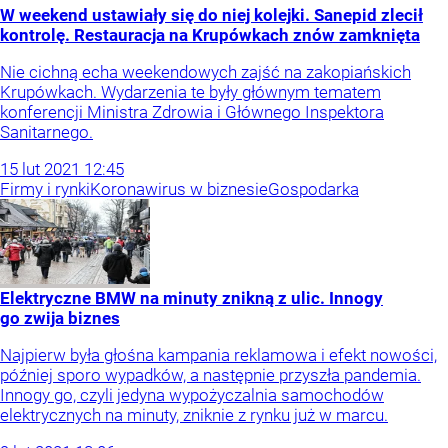
W weekend ustawiały się do niej kolejki. Sanepid zlecił
kontrolę. Restauracja na Krupówkach znów zamknięta
Nie cichną echa weekendowych zajść na zakopiańskich
Krupówkach. Wydarzenia te były głównym tematem
konferencji Ministra Zdrowia i Głównego Inspektora
Sanitarnego.
15
lut
2021
12:45
Firmy i rynki
Koronawirus w biznesie
Gospodarka
Elektryczne BMW na minuty znikną z ulic. Innogy
go zwija biznes
Najpierw była głośna kampania reklamowa i efekt nowości,
później sporo wypadków, a następnie przyszła pandemia.
Innogy go, czyli jedyna wypożyczalnia samochodów
elektrycznych na minuty, zniknie z rynku już w marcu.