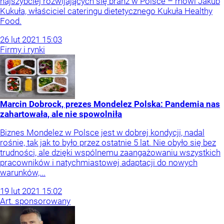
najszybciej rozwijających się branż w Polsce – mówi Jakub
Kukuła, właściciel cateringu dietetycznego Kukuła Healthy
Food.
26
lut
2021
15:03
Firmy i rynki
Marcin Dobrock, prezes Mondelez Polska: Pandemia nas
zahartowała, ale nie spowolniła
Biznes Mondelez w Polsce jest w dobrej kondycji, nadal
rośnie, tak jak to było przez ostatnie 5 lat. Nie obyło się bez
trudności, ale dzięki wspólnemu zaangażowaniu wszystkich
pracowników i natychmiastowej adaptacji do nowych
warunków,...
19
lut
2021
15:02
Art. sponsorowany