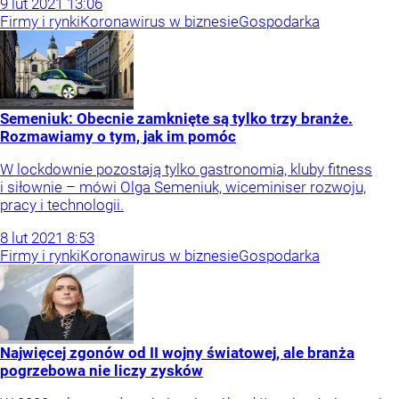
9
lut
2021
13:06
Firmy i rynki
Koronawirus w biznesie
Gospodarka
Semeniuk: Obecnie zamknięte są tylko trzy branże.
Rozmawiamy o tym, jak im pomóc
W lockdownie pozostają tylko gastronomia, kluby fitness
i siłownie – mówi Olga Semeniuk, wiceminiser rozwoju,
pracy i technologii.
8
lut
2021
8:53
Firmy i rynki
Koronawirus w biznesie
Gospodarka
Najwięcej zgonów od II wojny światowej, ale branża
pogrzebowa nie liczy zysków