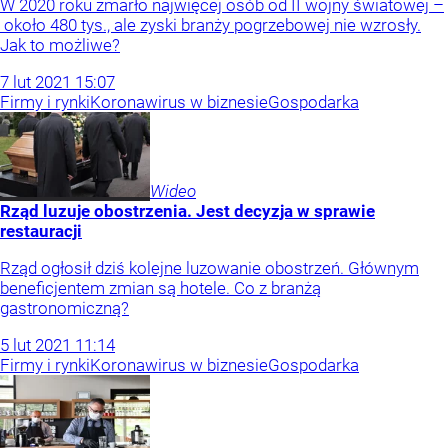
W 2020 roku zmarło najwięcej osób od II wojny światowej –
około 480 tys., ale zyski branży pogrzebowej nie wzrosły.
Jak to możliwe?
7
lut
2021
15:07
Firmy i rynki
Koronawirus w biznesie
Gospodarka
Wideo
Rząd luzuje obostrzenia. Jest decyzja w sprawie
restauracji
Rząd ogłosił dziś kolejne luzowanie obostrzeń. Głównym
beneficjentem zmian są hotele. Co z branżą
gastronomiczną?
5
lut
2021
11:14
Firmy i rynki
Koronawirus w biznesie
Gospodarka