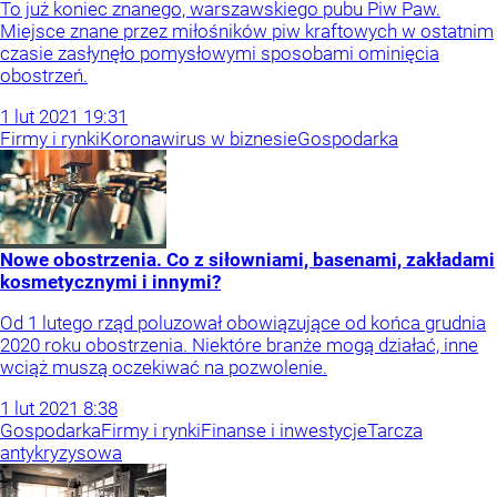
To już koniec znanego, warszawskiego pubu Piw Paw.
Miejsce znane przez miłośników piw kraftowych w ostatnim
czasie zasłynęło pomysłowymi sposobami ominięcia
obostrzeń.
1
lut
2021
19:31
Firmy i rynki
Koronawirus w biznesie
Gospodarka
Nowe obostrzenia. Co z siłowniami, basenami, zakładami
kosmetycznymi i innymi?
Od 1 lutego rząd poluzował obowiązujące od końca grudnia
2020 roku obostrzenia. Niektóre branże mogą działać, inne
wciąż muszą oczekiwać na pozwolenie.
1
lut
2021
8:38
Gospodarka
Firmy i rynki
Finanse i inwestycje
Tarcza
antykryzysowa