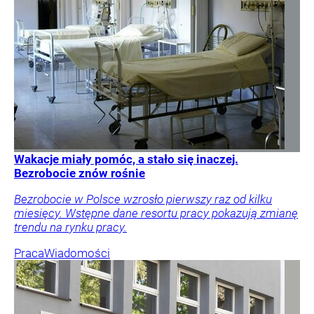
Wakacje miały pomóc, a stało się inaczej.
Bezrobocie znów rośnie
Bezrobocie w Polsce wzrosło pierwszy raz od kilku
miesięcy. Wstępne dane resortu pracy pokazują zmianę
trendu na rynku pracy.
Praca
Wiadomości