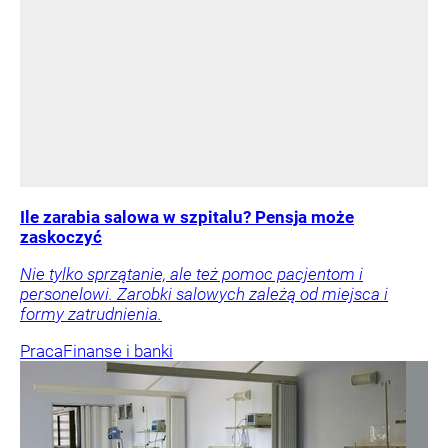
Ile zarabia salowa w szpitalu? Pensja może
zaskoczyć
Nie tylko sprzątanie, ale też pomoc pacjentom i
personelowi. Zarobki salowych zależą od miejsca i
formy zatrudnienia.
Praca
Finanse i banki