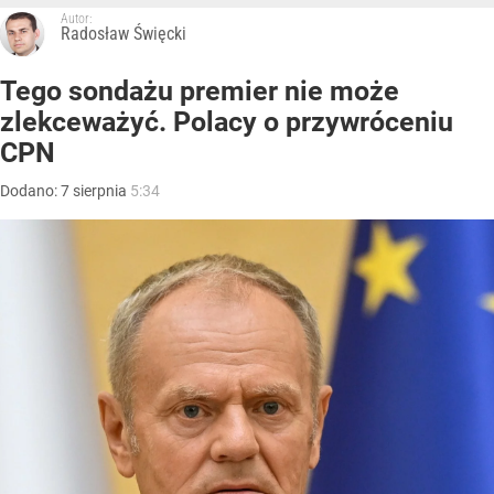
Autor:
Radosław Święcki
Tego sondażu premier nie może
zlekceważyć. Polacy o przywróceniu
CPN
Dodano:
7
sierpnia
5:34