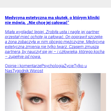
Medycyna estetyczna ma skutek, o którym kliniki
nie mówią. „Nie chcę jej całować”
Miała wyglądać lepiej. Zrobiła usta i nagle jej partner
przestał mieć ochotę ją całować. On poprawił szczękę,
a żona zobaczyła w nim obcego mężczyznę. Medycyna
estetyczna zmienia nie tylko twarz. Czasem zmusza
partnera, by nauczył się jej – i człowieka, którego kocha
– zupełnie od nowa.
Opinie i komentarze
Psychologia
Życie
Tylko u
Nas
Tygodnik Wprost