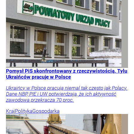
Pomysł PiS skonfrontowany z rzeczywistością. Tylu
Ukraińców pracuje w Polsce
Ukraińcy w Polsce pracują niemal tak często jak Polacy.
Dane NBP, PIE i UW potwierdzają, że ich aktywność
zawodowa przekracza 70 proc.
Kraj
Polityka
Gospodarka