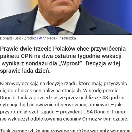
Donald Tusk
/ Źródło:
PAP
/
Radek Pietruszka
Prawie dwie trzecie Polaków chce przywrócenia
pakietu CPN na dwa ostatnie tygodnie wakacji –
wynika z sondażu dla „Wprost”. Decyzja w tej
sprawie lada dzień.
Kierowcy czekają na decyzje rządu, które mają przyczynić
się do obniżek cen paliw na stacjach. W środę premier
Donald Tusk zapowiedział, że przez najbliższe 48 godzin
sytuacja będzie uważnie obserwowana, ponieważ – jak
przypomniał szef rząądu – prezydent USA Donald Trump
nie wykluczył odblokowania cieśniny Ormuz w tym czasie.
Tusk zaznaczył, że analizowane są różne warianty wsparcia.