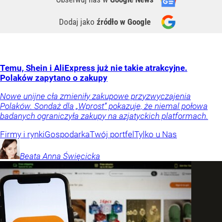
Dodaj jako
źródło w Google
Temu, Shein i AliExpress już nie takie atrakcyjne.
Polaków zapytano o zakupy
Nowe unijne cła zmieniły zakupowe przyzwyczajenia
Polaków. Sondaż dla „Wprost” pokazuje, że niemal połowa
badanych ograniczyła zakupy na azjatyckich platformach.
Firmy i rynki
Gospodarka
Twój portfel
Tylko u Nas
Beata Anna
Święcicka