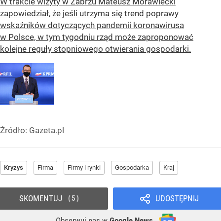
W trakcie wizyty w Zabrzu Mateusz Morawiecki
zapowiedział, że jeśli utrzyma się trend poprawy
wskaźników dotyczących pandemii koronawirusa
w Polsce, w tym tygodniu rząd może zaproponować
kolejne reguły stopniowego otwierania gospodarki.
Źródło:
Gazeta.pl
Kryzys
Firma
Firmy i rynki
Gospodarka
Kraj
SKOMENTUJ
UDOSTĘPNIJ
5
Obserwuj nas
w
Google News