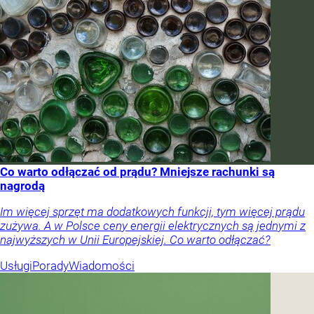
Co warto odłączać od prądu? Mniejsze rachunki są
nagrodą
Im więcej sprzęt ma dodatkowych funkcji, tym więcej prądu
zużywa. A w Polsce ceny energii elektrycznych są jednymi z
najwyższych w Unii Europejskiej. Co warto odłączać?
Usługi
Porady
Wiadomości