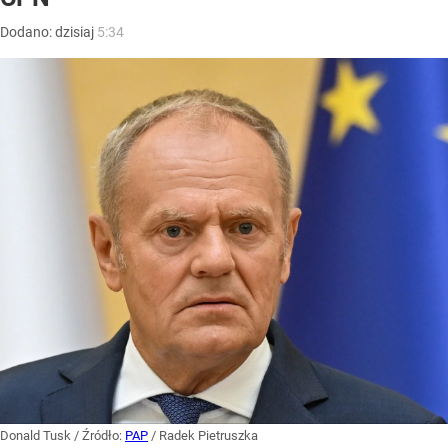
Dodano:
dzisiaj
5:34
Donald Tusk
/ Źródło:
PAP
/
Radek Pietruszka