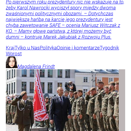
Po pierwszym roku prezydentury nic nie wskazuje na to,
żeby Karol Nawrocki wyciszył spory między dwoma
zwaśnionymi politycznymi obozami. – Dotychczas
największą hańbą na karcie jego prezydentury jest
chyba zawetowanie SAFE – ocenia Mariusz Witczak z
KO. – Mamy głowę państwa, z której możemy być
dumni – kontruje Marek Jakubiak z Rozwoju Plus.
Kraj
Tylko u Nas
Polityka
Opinie i komentarze
Tygodnik
Wprost
Magdalena
Frindt