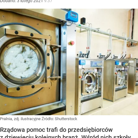
Dodano:
3
lutego
2021
9:37
Pralnia, zdj. ilustracyjne
Źródło:
Shutterstock
Rządowa pomoc trafi do przedsiębiorców
z dziewięciu kolejnych branż. Wśród nich szkoły