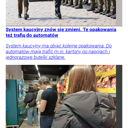
System kaucyjny znów się zmieni. Te opakowania
też trafią do automatów
System kaucyjny ma objąć kolejne opakowania. Do
automatów mają trafić m.in. kartony po napojach i
jednorazowe butelki szklane.