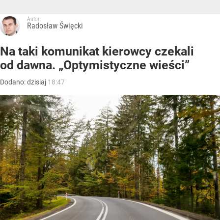
Autor:
Radosław Święcki
Na taki komunikat kierowcy czekali
od dawna. „Optymistyczne wieści”
Dodano:
dzisiaj
18:47