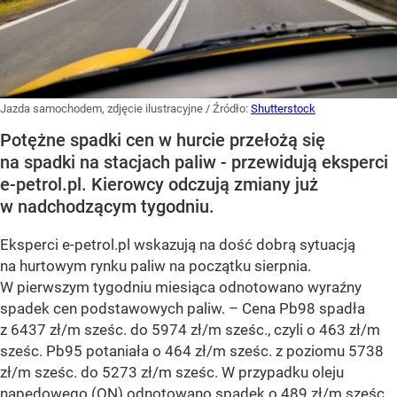
Jazda samochodem, zdjęcie ilustracyjne
/ Źródło:
Shutterstock
Potężne spadki cen w hurcie przełożą się
na spadki na stacjach paliw - przewidują eksperci
e-petrol.pl. Kierowcy odczują zmiany już
w nadchodzącym tygodniu.
Eksperci e-petrol.pl wskazują na dość dobrą sytuacją
na hurtowym rynku paliw na początku sierpnia.
W pierwszym tygodniu miesiąca odnotowano wyraźny
spadek cen podstawowych paliw. –
Cena Pb98 spadła
z 6437 zł/m sześc. do 5974 zł/m sześc., czyli o 463 zł/m
sześc. Pb95 potaniała o 464 zł/m sześc. z poziomu 5738
zł/m sześc. do 5273 zł/m sześc. W przypadku oleju
napędowego (ON) odnotowano spadek o 489 zł/m sześc.