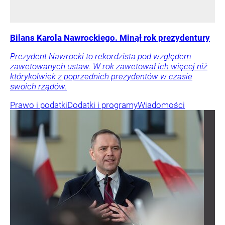
Bilans Karola Nawrockiego. Minął rok prezydentury
Prezydent Nawrocki to rekordzista pod względem
zawetowanych ustaw. W rok zawetował ich więcej niż
którykolwiek z poprzednich prezydentów w czasie
swoich rządów.
Prawo i podatki
Dodatki i programy
Wiadomości