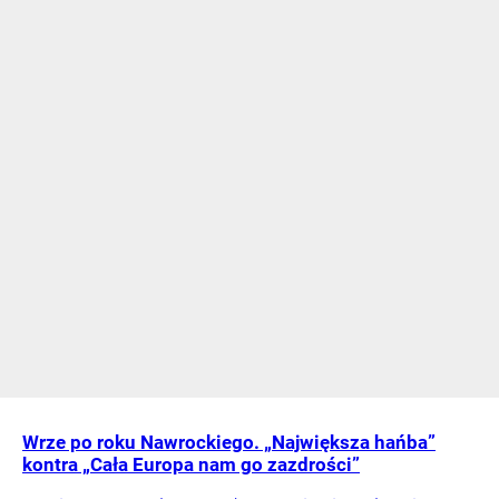
Wrze po roku Nawrockiego. „Największa hańba”
kontra „Cała Europa nam go zazdrości”