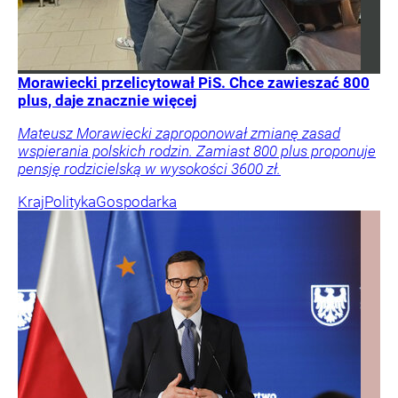
Morawiecki przelicytował PiS. Chce zawieszać 800
plus, daje znacznie więcej
Mateusz Morawiecki zaproponował zmianę zasad
wspierania polskich rodzin. Zamiast 800 plus proponuje
pensję rodzicielską w wysokości 3600 zł.
Kraj
Polityka
Gospodarka