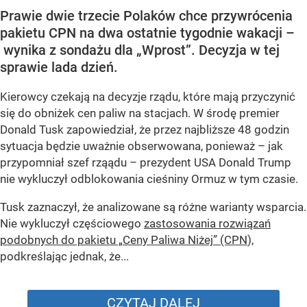
Prawie dwie trzecie Polaków chce przywrócenia
pakietu CPN na dwa ostatnie tygodnie wakacji –
wynika z sondażu dla „Wprost”. Decyzja w tej
sprawie lada dzień.
Kierowcy czekają na decyzje rządu, które mają przyczynić
się do obniżek cen paliw na stacjach. W środę premier
Donald Tusk zapowiedział, że przez najbliższe 48 godzin
sytuacja będzie uważnie obserwowana, ponieważ – jak
przypomniał szef rząądu – prezydent USA Donald Trump
nie wykluczył odblokowania cieśniny Ormuz w tym czasie.
Tusk zaznaczył, że analizowane są różne warianty wsparcia.
Nie wykluczył częściowego
zastosowania rozwiązań
podobnych do pakietu „Ceny Paliwa Niżej” (CPN
),
podkreślając jednak, że...
CZYTAJ DALEJ