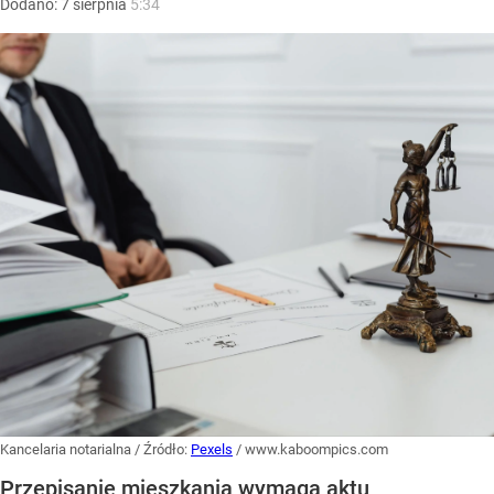
Dodano:
7
sierpnia
5:34
Kancelaria notarialna
/ Źródło:
Pexels
/
www.kaboompics.com
Przepisanie mieszkania wymaga aktu