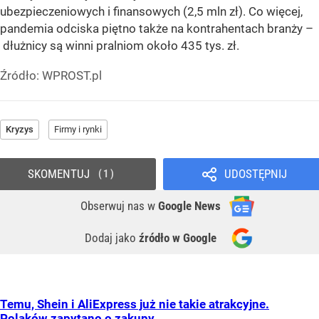
ubezpieczeniowych i finansowych (2,5 mln zł). Co więcej,
pandemia odciska piętno także na kontrahentach branży –
dłużnicy są winni pralniom około 435 tys. zł.
Źródło:
WPROST.pl
Kryzys
Firmy i rynki
SKOMENTUJ
UDOSTĘPNIJ
1
Obserwuj nas
w
Google News
Dodaj jako
źródło w Google
Temu, Shein i AliExpress już nie takie atrakcyjne.
Polaków zapytano o zakupy