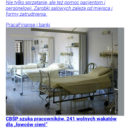
Nie tylko sprzątanie, ale też pomoc pacjentom i
personelowi. Zarobki salowych zależą od miejsca i
formy zatrudnienia.
Praca
Finanse i banki
CBŚP szuka pracowników. 241 wolnych wakatów
dla „łowców cieni”