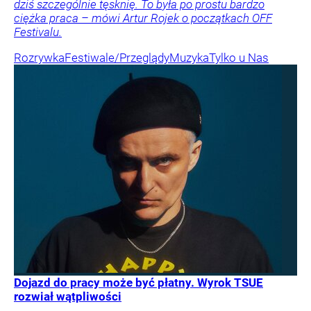
dziś szczególnie tęsknię. To była po prostu bardzo
ciężka praca – mówi Artur Rojek o początkach OFF
Festivalu.
Rozrywka
Festiwale/Przeglądy
Muzyka
Tylko u Nas
Dojazd do pracy może być płatny. Wyrok TSUE
rozwiał wątpliwości