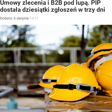
Umowy zlecenia i B2B pod lupą. PIP
dostała dziesiątki zgłoszeń w trzy dni
Dodano:
6
sierpnia
13:17