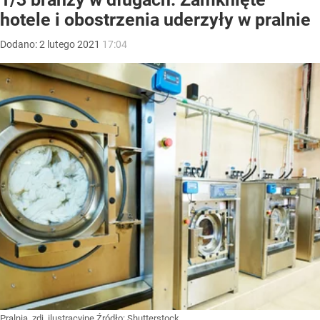
hotele i obostrzenia uderzyły w pralnie
Dodano:
2
lutego
2021
17:04
Pralnia, zdj. ilustracyjne
Źródło:
Shutterstock