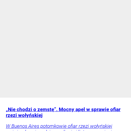
„Nie chodzi o zemstę”. Mocny apel w sprawie ofiar
rzezi wołyńskiej
W Buenos Aires potomkowie ofiar rzezi wołyńskiej