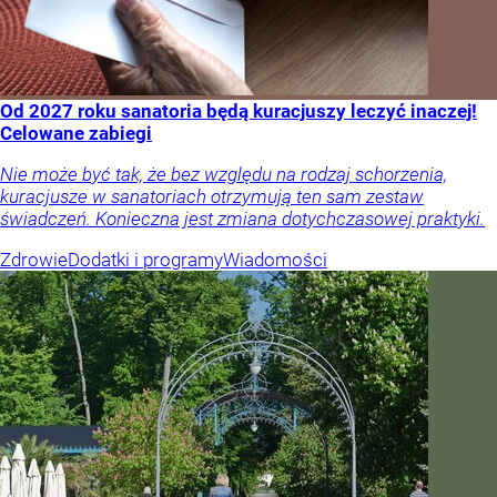
Od 2027 roku sanatoria będą kuracjuszy leczyć inaczej!
Celowane zabiegi
Nie może być tak, że bez względu na rodzaj schorzenia,
kuracjusze w sanatoriach otrzymują ten sam zestaw
świadczeń. Konieczna jest zmiana dotychczasowej praktyki.
Zdrowie
Dodatki i programy
Wiadomości