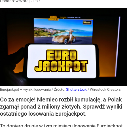
Dodano:
wczoraj
21:37
Eurojackpot – wyniki losowania
/ Źródło:
Shutterstock
/
Wirestock Creators
Co za emocje! Niemiec rozbił kumulację, a Polak
zgarnął ponad 2 miliony złotych. Sprawdź wyniki
ostatniego losowania Eurojackpot.
To dopiero drugie w tym miesiącu losowanie Eurojackpot