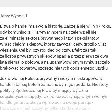
Jerzy Wysocki
Bitwa o handel ma swoją historię. Zaczęła się w 1947 roku,
gdy komuniści z Hilarym Mincem na czele wzięli się
za eliminację sektora prywatnego i tzw. spekulantów.
Właścicielom sklepów, którzy zawyżali ceny, groziło 5 lat
więzienia. Cel był czysto ideologiczny. Efekt zaś taki,
że liczba prywatnych sklepów spadła przez pierwsze dwa
lata niemal o połowę, a na upaństwowionym rynku zaczęło
brakować towarów, szczególnie tych codziennego użytku.
Już w wolnej Polsce, prywatny i niczym nieskrępowany
handel stał się kołem zamachowym gospodarki. Niestety,
politycy Zjednoczonej Prawicy mający wyraźne
socjalistyczne zapędy, raz po raz zaczynają w tym wolnym
handlu gmerać, chcąc wprowadzić swoje porządki.
I zawsze cel jest szczytny, tylko skutki opłakane.