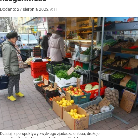
Dodano:
27
sierpnia
2022
9:11
Dzisiaj, z perspektywy zwykłego zjadacza chleba, drożeje