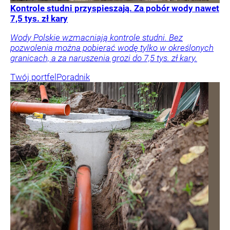
Kontrole studni przyspieszają. Za pobór wody nawet
7,5 tys. zł kary
Wody Polskie wzmacniają kontrole studni. Bez
pozwolenia można pobierać wodę tylko w określonych
granicach, a za naruszenia grozi do 7,5 tys. zł kary.
Twój portfel
Poradnik