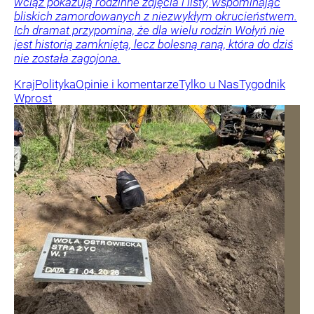
wciąż pokazują rodzinne zdjęcia i listy, wspominając
bliskich zamordowanych z niezwykłym okrucieństwem.
Ich dramat przypomina, że dla wielu rodzin Wołyń nie
jest historią zamkniętą, lecz bolesną raną, która do dziś
nie została zagojona.
Kraj
Polityka
Opinie i komentarze
Tylko u Nas
Tygodnik
Wprost