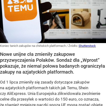
Koniec tanich zakupów na chińskich platformach
/ Źródło:
Shutterstock
Nowe unijne cła zmieniły zakupowe
przyzwyczajenia Polaków. Sondaż dla „Wprost”
pokazuje, że niemal połowa badanych ograniczyła
zakupy na azjatyckich platformach.
Od 1 lipca zmieniły się zasady dotyczące zakupów
na azjatyckich platformach takich jak Temu, Shein
czy AliExpress. Unia Europejska zlikwidowała zwolnienie
celne dla przesyłek o wartości do 150 euro, co oznacza,
że również mniejsze paczki spoza UE mogą zostać objęte