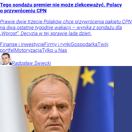
Tego sondażu premier nie może zlekceważyć. Polacy
o przywróceniu CPN
Prawie dwie trzecie Polaków chce przywrócenia pakietu CPN
na dwa ostatnie tygodnie wakacji – wynika z sondażu dla
„Wprost”. Decyzja w tej sprawie lada dzień.
Finanse i inwestycje
Firmy i rynki
Gospodarka
Twój
portfel
Motoryzacja
Tylko u Nas
Radosław
Święcki