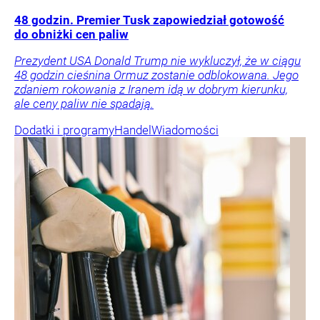
48 godzin. Premier Tusk zapowiedział gotowość
do obniżki cen paliw
Prezydent USA Donald Trump nie wykluczył, że w ciągu
48 godzin cieśnina Ormuz zostanie odblokowana. Jego
zdaniem rokowania z Iranem idą w dobrym kierunku,
ale ceny paliw nie spadają.
Dodatki i programy
Handel
Wiadomości