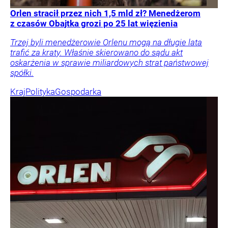
Orlen stracił przez nich 1,5 mld zł? Menedżerom
z czasów Obajtka grozi po 25 lat więzienia
Trzej byli menedżerowie Orlenu mogą na długie lata
trafić za kraty. Właśnie skierowano do sądu akt
oskarżenia w sprawie miliardowych strat państwowej
spółki.
Kraj
Polityka
Gospodarka