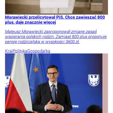
Morawiecki przelicytował PiS. Chce zawieszać 800
plus, daje znacznie więcej
Mateusz Morawiecki zaproponował zmianę zasad
wspierania polskich rodzin. Zamiast 800 plus proponuje
pensję rodzicielską w wysokości 3600 zł.
Kraj
Polityka
Gospodarka