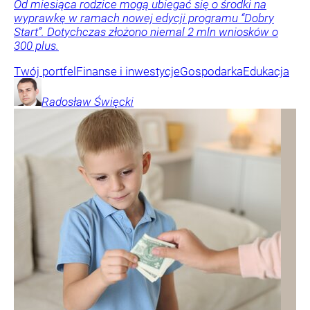
Od miesiąca rodzice mogą ubiegać się o środki na
wyprawkę w ramach nowej edycji programu “Dobry
Start”. Dotychczas złożono niemal 2 mln wniosków o
300 plus.
Twój portfel
Finanse i inwestycje
Gospodarka
Edukacja
Radosław
Święcki