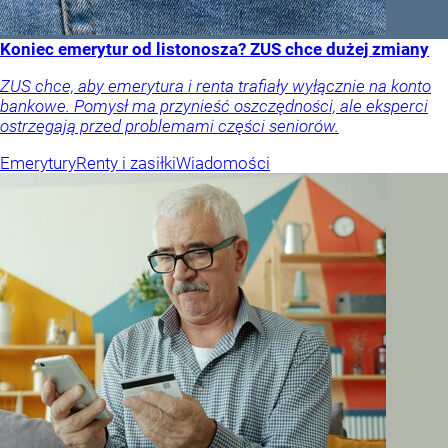
Koniec emerytur od listonosza? ZUS chce dużej zmiany
ZUS chce, aby emerytura i renta trafiały wyłącznie na konto
bankowe. Pomysł ma przynieść oszczędności, ale eksperci
ostrzegają przed problemami części seniorów.
Emerytury
Renty i zasiłki
Wiadomości