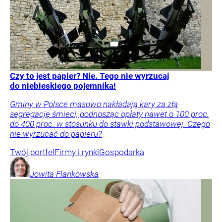
Czy to jest papier? Nie. Tego nie wyrzucaj
do niebieskiego pojemnika!
Gminy w Polsce masowo nakładają kary za złą
segregację śmieci, podnosząc opłaty nawet o 100 proc.
do 400 proc. w stosunku do stawki podstawowej. Czego
nie wyrzucać do papieru?
Twój portfel
Firmy i rynki
Gospodarka
Jowita
Flankowska