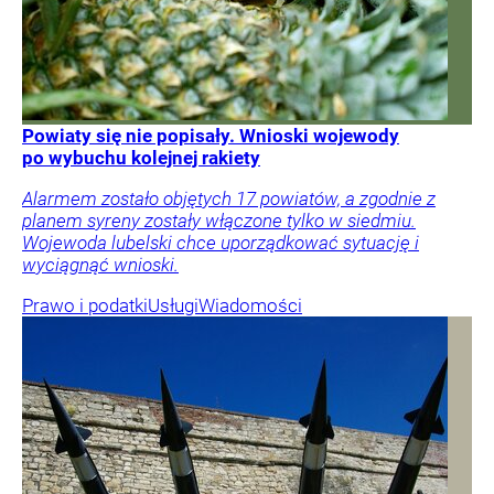
Powiaty się nie popisały. Wnioski wojewody
po wybuchu kolejnej rakiety
Alarmem zostało objętych 17 powiatów, a zgodnie z
planem syreny zostały włączone tylko w siedmiu.
Wojewoda lubelski chce uporządkować sytuację i
wyciągnąć wnioski.
Prawo i podatki
Usługi
Wiadomości