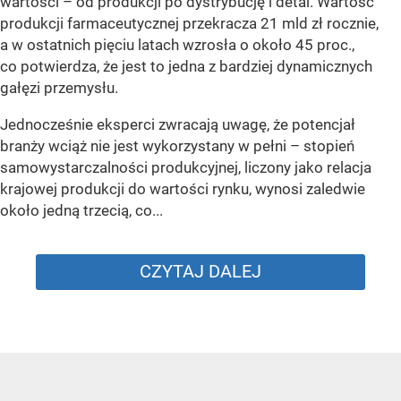
wartości – od produkcji po dystrybucję i detal. Wartość
produkcji farmaceutycznej przekracza 21 mld zł rocznie,
a w ostatnich pięciu latach wzrosła o około 45 proc.,
co potwierdza, że jest to jedna z bardziej dynamicznych
gałęzi przemysłu.
Jednocześnie eksperci zwracają uwagę, że potencjał
branży wciąż nie jest wykorzystany w pełni – stopień
samowystarczalności produkcyjnej, liczony jako relacja
krajowej produkcji do wartości rynku, wynosi zaledwie
około jedną trzecią, co...
CZYTAJ DALEJ