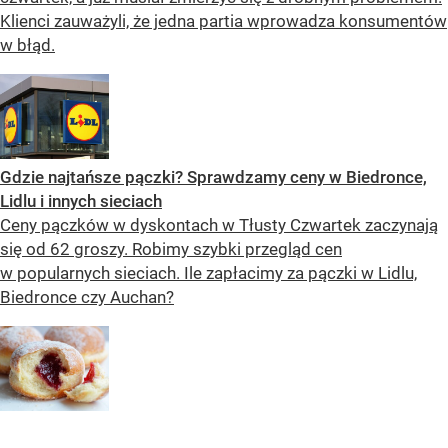
Klienci zauważyli, że jedna partia wprowadza konsumentów
w błąd.
Gdzie najtańsze pączki? Sprawdzamy ceny w Biedronce,
Lidlu i innych sieciach
Ceny pączków w dyskontach w Tłusty Czwartek zaczynają
się od 62 groszy. Robimy szybki przegląd cen
w popularnych sieciach. Ile zapłacimy za pączki w Lidlu,
Biedronce czy Auchan?