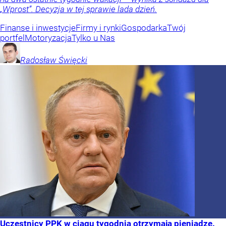
„Wprost”. Decyzja w tej sprawie lada dzień.
Finanse i inwestycje
Firmy i rynki
Gospodarka
Twój
portfel
Motoryzacja
Tylko u Nas
Radosław
Święcki
Uczestnicy PPK w ciągu tygodnia otrzymają pieniądze.