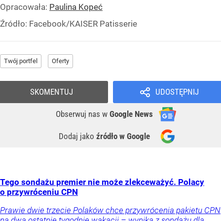
Opracowała:
Paulina Kopeć
Źródło:
Facebook/KAISER Patisserie
Twój portfel
Oferty
SKOMENTUJ
UDOSTĘPNIJ
Obserwuj nas
w
Google News
Dodaj jako
źródło w Google
Tego sondażu premier nie może zlekceważyć. Polacy
o przywróceniu CPN
Prawie dwie trzecie Polaków chce przywrócenia pakietu CPN
na dwa ostatnie tygodnie wakacji – wynika z sondażu dla