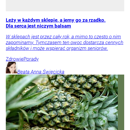
Leży w każdym sklepie, a jemy go za rzadko.
Dla serca jest niczym balsam
W sklepach jest przez cały rok, a mimo to często o nim
zapominamy. Tymczasem ten owoc dostarcza cennych
składników i może wspierać organizm seniorów.
Zdrowie
Porady
Beata Anna
Święcicka