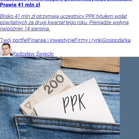
Prawie 41 mln zł
Blisko 41 mln zł otrzymają uczestnicy PPK tytułem wpłat
powitalnych za drugi kwartał tego roku. Pieniądze wpłyną
najpóźniej 14 sierpnia.
Twój portfel
Finanse i inwestycje
Firmy i rynki
Gospodarka
Radosław
Święcki