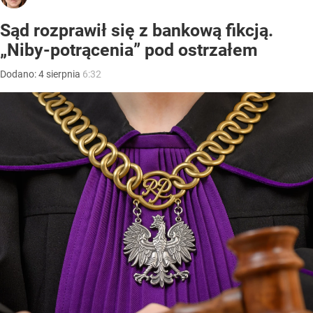
Sąd rozprawił się z bankową fikcją.
„Niby-potrącenia” pod ostrzałem
Dodano:
4
sierpnia
6:32