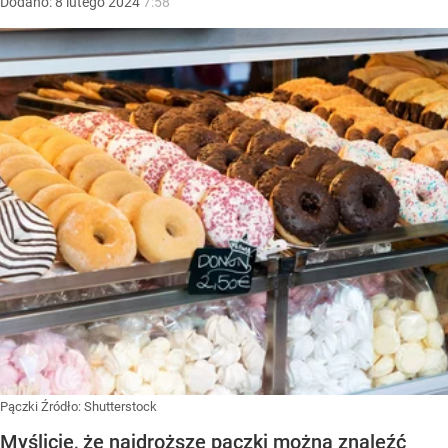
Dodano:
8
lutego
2024
7:58
Pączki
Źródło:
Shutterstock
Myślicie, że najdroższe pączki można znaleźć