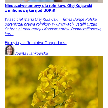
Nieuczciwe umowy dla rolników. Olej Kujawski
z milionową karą od UOKiK
Właściciel marki Olej Kujawski – firma Bunge Polska –
ograniczał prawa rolników w umowach, ustalił Urząd
Ochrony Konkurencji i Konsumentów. Dostał milionową
kara.
Firmy i rynki
Rolnictwo
Gospodarka
Jowita
Flankowska