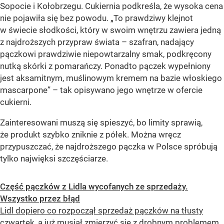
Sopocie i Kołobrzegu. Cukiernia podkreśla, że wysoka cena
nie pojawiła się bez powodu. „To prawdziwy klejnot
w świecie słodkości, który w swoim wnętrzu zawiera jedną
z najdroższych przypraw świata – szafran, nadający
pączkowi prawdziwie niepowtarzalny smak, podkręcony
nutką skórki z pomarańczy. Ponadto pączek wypełniony
jest aksamitnym, muślinowym kremem na bazie włoskiego
mascarpone” – tak opisywano jego wnętrze w ofercie
cukierni.
Zainteresowani muszą się spieszyć, bo limity sprawią,
że produkt szybko zniknie z półek. Można wręcz
przypuszczać, że najdroższego pączka w Polsce spróbują
tylko najwięksi szczęściarze.
Część pączków z Lidla wycofanych ze sprzedaży.
Wszystko przez błąd
Lidl dopiero co rozpoczął sprzedaż pączków na tłusty
czwartek, a już musiał zmierzyć się z drobnym problemem.