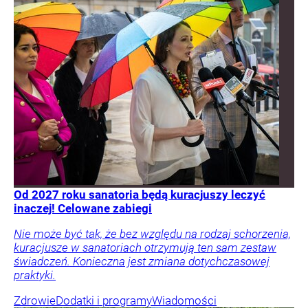
Od 2027 roku sanatoria będą kuracjuszy leczyć
inaczej! Celowane zabiegi
Nie może być tak, że bez względu na rodzaj schorzenia,
kuracjusze w sanatoriach otrzymują ten sam zestaw
świadczeń. Konieczna jest zmiana dotychczasowej
praktyki.
Zdrowie
Dodatki i programy
Wiadomości