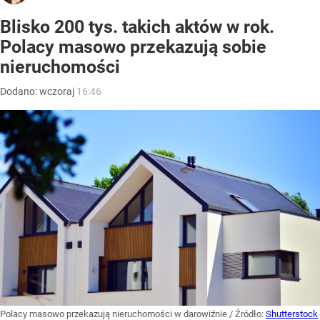
Blisko 200 tys. takich aktów w rok.
Polacy masowo przekazują sobie
nieruchomości
Dodano:
wczoraj
16:46
Polacy masowo przekazują nieruchomości w darowiźnie
/ Źródło:
Shutterstock