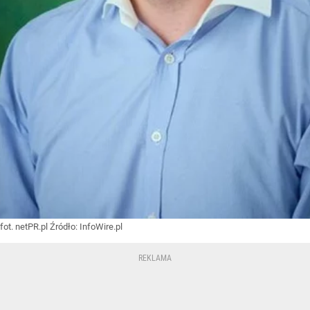
fot. netPR.pl
Źródło:
InfoWire.pl