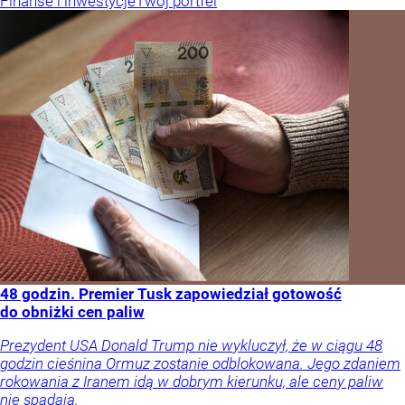
Finanse i inwestycje
Twój portfel
48 godzin. Premier Tusk zapowiedział gotowość
do obniżki cen paliw
Prezydent USA Donald Trump nie wykluczył, że w ciągu 48
godzin cieśnina Ormuz zostanie odblokowana. Jego zdaniem
rokowania z Iranem idą w dobrym kierunku, ale ceny paliw
nie spadają.