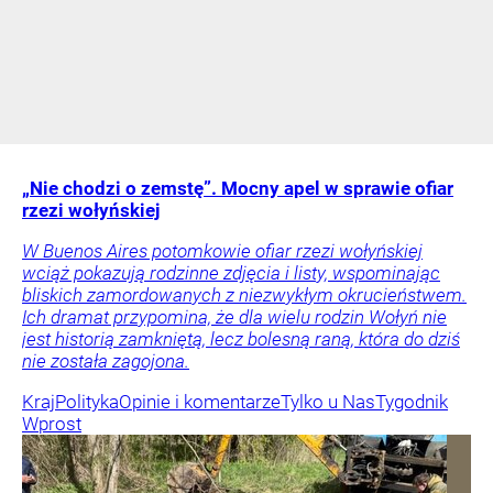
„Nie chodzi o zemstę”. Mocny apel w sprawie ofiar
rzezi wołyńskiej
W Buenos Aires potomkowie ofiar rzezi wołyńskiej
wciąż pokazują rodzinne zdjęcia i listy, wspominając
bliskich zamordowanych z niezwykłym okrucieństwem.
Ich dramat przypomina, że dla wielu rodzin Wołyń nie
jest historią zamkniętą, lecz bolesną raną, która do dziś
nie została zagojona.
Kraj
Polityka
Opinie i komentarze
Tylko u Nas
Tygodnik
Wprost