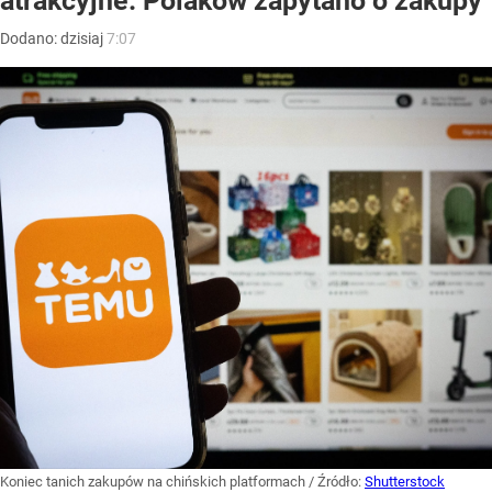
atrakcyjne. Polaków zapytano o zakupy
Dodano:
dzisiaj
7:07
Koniec tanich zakupów na chińskich platformach
/ Źródło:
Shutterstock