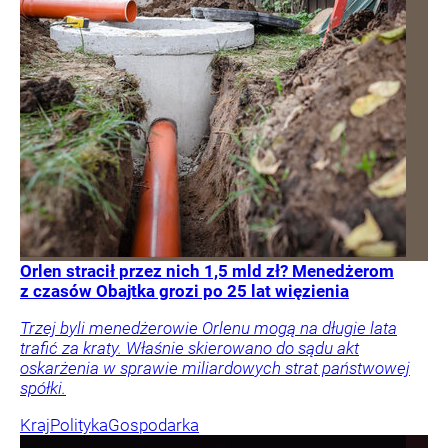
Orlen stracił przez nich 1,5 mld zł? Menedżerom
z czasów Obajtka grozi po 25 lat więzienia
Trzej byli menedżerowie Orlenu mogą na długie lata
trafić za kraty. Właśnie skierowano do sądu akt
oskarżenia w sprawie miliardowych strat państwowej
spółki.
Kraj
Polityka
Gospodarka