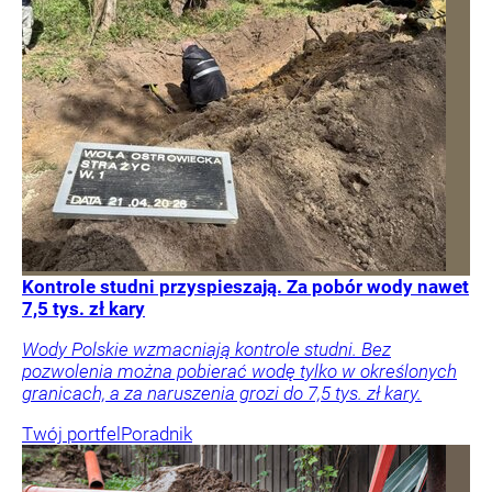
Kontrole studni przyspieszają. Za pobór wody nawet
7,5 tys. zł kary
Wody Polskie wzmacniają kontrole studni. Bez
pozwolenia można pobierać wodę tylko w określonych
granicach, a za naruszenia grozi do 7,5 tys. zł kary.
Twój portfel
Poradnik