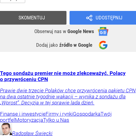
SKOMENTUJ
UDOSTĘPNIJ
Obserwuj nas
w
Google News
Dodaj jako
źródło w Google
Tego sondażu premier nie może zlekceważyć. Polacy
o przywróceniu CPN
Prawie dwie trzecie Polaków chce przywrócenia pakietu CPN
na dwa ostatnie tygodnie wakacji – wynika z sondażu dla
„Wprost”. Decyzja w tej sprawie lada dzień.
Finanse i inwestycje
Firmy i rynki
Gospodarka
Twój
portfel
Motoryzacja
Tylko u Nas
Radosław
Święcki