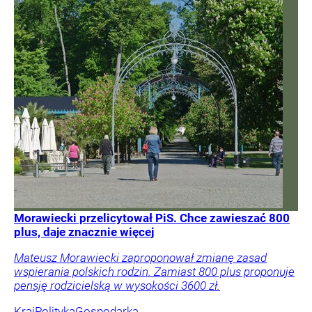
Morawiecki przelicytował PiS. Chce zawieszać 800
plus, daje znacznie więcej
Mateusz Morawiecki zaproponował zmianę zasad
wspierania polskich rodzin. Zamiast 800 plus proponuje
pensję rodzicielską w wysokości 3600 zł.
Kraj
Polityka
Gospodarka