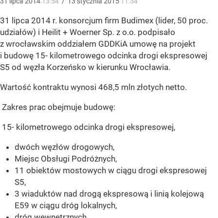
31
lipca
2014
13:54
/
13
stycznia
2015
11:34
31 lipca 2014 r. konsorcjum firm Budimex (lider, 50 proc.
udziałów) i Heilit + Woerner Sp. z o.o. podpisało
z wrocławskim oddziałem GDDKiA umowę na projekt
i budowę 15- kilometrowego odcinka drogi ekspresowej
S5 od węzła Korzeńsko w kierunku Wrocławia.
Wartość kontraktu wynosi 468,5 mln złotych netto.
Zakres prac obejmuje budowę:
15- kilometrowego odcinka drogi ekspresowej,
dwóch węzłów drogowych,
Miejsc Obsługi Podróżnych,
11 obiektów mostowych w ciągu drogi ekspresowej
S5,
3 wiaduktów nad drogą ekspresową i linią kolejową
E59 w ciągu dróg lokalnych,
dróg wewnętrznych,