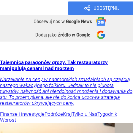
UDOSTĘPNIJ
Obserwuj nas
w
Google News
Dodaj jako
źródło w Google
Tajemnica paragonów grozy. Tak restauratorzy
manipulują cenami nad morzem
Narzekanie na ceny w nadmorskich smażalniach są częścią
naszego wakacyjnego folkloru. Jednak to nie głupota
turystów, naiwność ani niezdolność mnożenia i dodawania do
stu. To przemyślana, ale nie do końca uczciwa strategia
restauratorów ukrywających ceny.
Finanse i inwestycje
Podróże
Kraj
Tylko u Nas
Tygodnik
Wprost