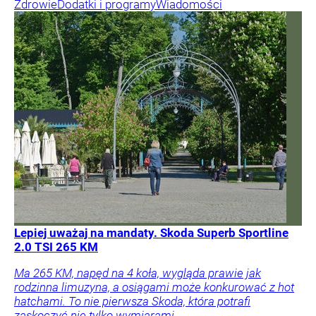
Zdrowie
Dodatki i programy
Wiadomości
Lepiej uważaj na mandaty. Skoda Superb Sportline
2.0 TSI 265 KM
Ma 265 KM, napęd na 4 koła, wygląda prawie jak
rodzinna limuzyna, a osiągami może konkurować z hot
hatchami. To nie pierwsza Skoda, która potrafi
zaskoczyć nie tylko wymiarami.