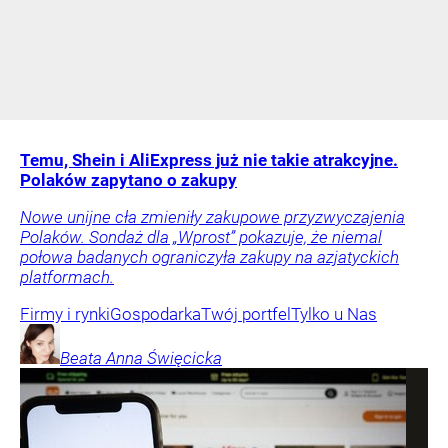
Temu, Shein i AliExpress już nie takie atrakcyjne.
Polaków zapytano o zakupy
Nowe unijne cła zmieniły zakupowe przyzwyczajenia
Polaków. Sondaż dla „Wprost” pokazuje, że niemal
połowa badanych ograniczyła zakupy na azjatyckich
platformach.
Firmy i rynki
Gospodarka
Twój portfel
Tylko u Nas
Beata Anna
Święcicka