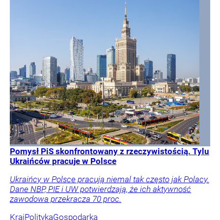
Pomysł PiS skonfrontowany z rzeczywistością. Tylu
Ukraińców pracuje w Polsce
Ukraińcy w Polsce pracują niemal tak często jak Polacy.
Dane NBP, PIE i UW potwierdzają, że ich aktywność
zawodowa przekracza 70 proc.
Kraj
Polityka
Gospodarka