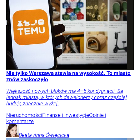
Nie tylko Warszawa stawia na wysokość. To miasto
znów zaskoczyło
Większość nowych bloków ma 4–5 kondygnacji. Są
jednak miasta, w których deweloperzy coraz częściej
budują znacznie wyżej.
Nieruchomości
Finanse i inwestycje
Opinie i
komentarze
Beata Anna
Święcicka