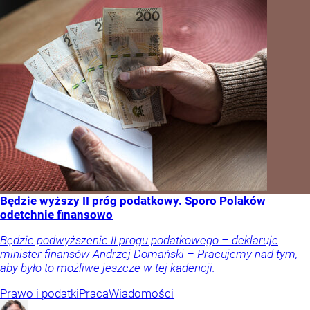
Będzie wyższy II próg podatkowy. Sporo Polaków
odetchnie finansowo
Będzie podwyższenie II progu podatkowego – deklaruje
minister finansów Andrzej Domański – Pracujemy nad tym,
aby było to możliwe jeszcze w tej kadencji.
Prawo i podatki
Praca
Wiadomości