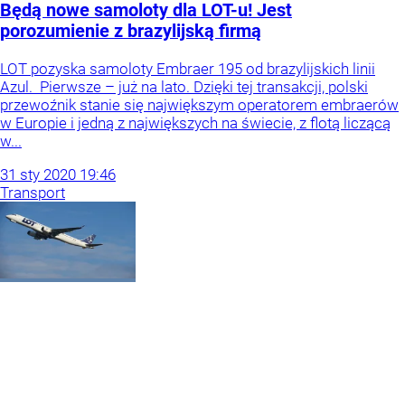
Będą nowe samoloty dla LOT-u! Jest
porozumienie z brazylijską firmą
LOT pozyska samoloty Embraer 195 od brazylijskich linii
Azul. Pierwsze – już na lato. Dzięki tej transakcji, polski
przewoźnik stanie się największym operatorem embraerów
w Europie i jedną z największych na świecie, z flotą liczącą
w...
31
sty
2020
19:46
Transport