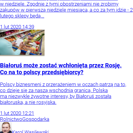
w niedziele. Zgodnie z tymi obostrzeniami nie zrobimy
zakupów w pierwszą niedzielę miesiąca, a co za tym idzie - 2
lutego sklepy będą...
1
lut
2020
14:39
Białoruś może zostać wchłonięta przez Rosję.
Co na to polscy przedsiębiorcy?
Polscy biznesmeni z przerażeniem w oczach patrzą na to,
co dzieje się za naszą wschodnią granicą. Polska
ma niezwykle żywotne interesy, by Białoruś została
białoruska, a nie rosyjska.
1
lut
2020
12:21
Rolnictwo
Gospodarka
Karol
Wasilewski