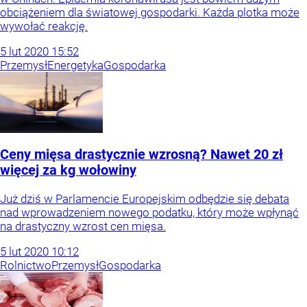
obciążeniem dla światowej gospodarki. Każda plotka może
wywołać reakcję.
5
lut
2020
15:52
Przemysł
Energetyka
Gospodarka
Ceny mięsa drastycznie wzrosną? Nawet 20 zł
więcej za kg wołowiny
Już dziś w Parlamencie Europejskim odbędzie się debata
nad wprowadzeniem nowego podatku, który może wpłynąć
na drastyczny wzrost cen mięsa.
5
lut
2020
10:12
Rolnictwo
Przemysł
Gospodarka