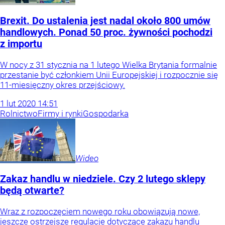
Brexit. Do ustalenia jest nadal około 800 umów
handlowych. Ponad 50 proc. żywności pochodzi
z importu
W nocy z 31 stycznia na 1 lutego Wielka Brytania formalnie
przestanie być członkiem Unii Europejskiej i rozpocznie się
11-miesięczny okres przejściowy.
1
lut
2020
14:51
Rolnictwo
Firmy i rynki
Gospodarka
Wideo
Zakaz handlu w niedziele. Czy 2 lutego sklepy
będą otwarte?
Wraz z rozpoczęciem nowego roku obowiązują nowe,
jeszcze ostrzejsze regulacje dotyczące zakazu handlu