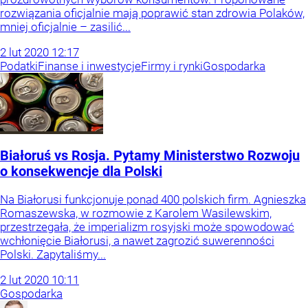
rozwiązania oficjalnie mają poprawić stan zdrowia Polaków,
mniej oficjalnie – zasilić...
2
lut
2020
12:17
Podatki
Finanse i inwestycje
Firmy i rynki
Gospodarka
Białoruś vs Rosja. Pytamy Ministerstwo Rozwoju
o konsekwencje dla Polski
Na Białorusi funkcjonuje ponad 400 polskich firm. Agnieszka
Romaszewska, w rozmowie z Karolem Wasilewskim,
przestrzegała, że imperializm rosyjski może spowodować
wchłonięcie Białorusi, a nawet zagrozić suwerenności
Polski. Zapytaliśmy...
2
lut
2020
10:11
Gospodarka