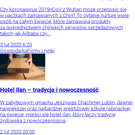
Czy koronawirus 2019nCoV z Wuhan może przenosić się
w paczkach zamawianych z Chin? To pytanie nurtuje wiele
osób na całym świecie, które zamawiają produkty
za pośrednictwem chińskich serwisów sprzedażowych
takich jak Alibaba czy...
3
lut
2020
6:20
Gospodarka
Firmy i rynki
Hotel Ilan – tradycja i nowoczesność
W zabytkowym gmachu Jeszywas Chachmej Lublin, dawnej
największej oraz najbardziej prestiżowej szkole rabinackiej
na świecie, mieści się hotel Ilan, który łączy tradycję
żydowską z nowoczesnością.
2
lut
2020
20:00