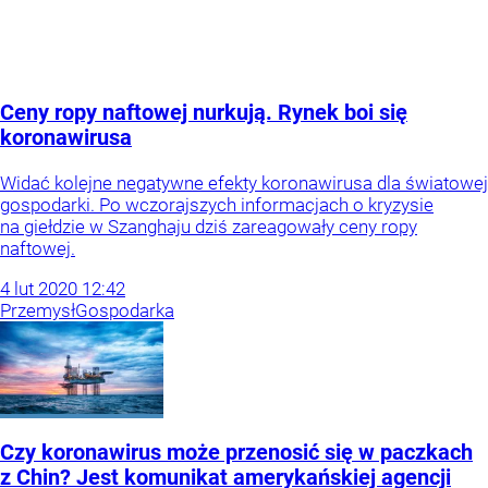
Ceny ropy naftowej nurkują. Rynek boi się
koronawirusa
Widać kolejne negatywne efekty koronawirusa dla światowej
gospodarki. Po wczorajszych informacjach o kryzysie
na giełdzie w Szanghaju dziś zareagowały ceny ropy
naftowej.
4
lut
2020
12:42
Przemysł
Gospodarka
Czy koronawirus może przenosić się w paczkach
z Chin? Jest komunikat amerykańskiej agencji