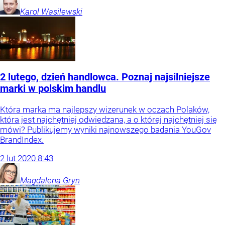
Karol
Wasilewski
2 lutego, dzień handlowca. Poznaj najsilniejsze
marki w polskim handlu
Która marka ma najlepszy wizerunek w oczach Polaków,
która jest najchętniej odwiedzana, a o której najchętniej się
mówi? Publikujemy wyniki najnowszego badania YouGov
BrandIndex.
2
lut
2020
8:43
Magdalena
Gryn