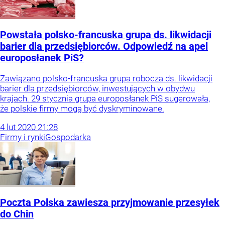
Powstała polsko-francuska grupa ds. likwidacji
barier dla przedsiębiorców. Odpowiedź na apel
europosłanek PiS?
Zawiązano polsko-francuska grupa robocza ds. likwidacji
barier dla przedsiębiorców, inwestujących w obydwu
krajach. 29 stycznia grupa europosłanek PiS sugerowała,
że polskie firmy mogą być dyskryminowane.
4
lut
2020
21:28
Firmy i rynki
Gospodarka
Poczta Polska zawiesza przyjmowanie przesyłek
do Chin