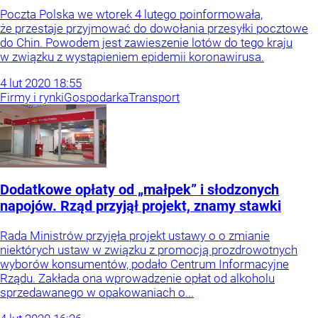
Poczta Polska we wtorek 4 lutego poinformowała,
że przestaje przyjmować do dowołania przesyłki pocztowe
do Chin. Powodem jest zawieszenie lotów do tego kraju
w związku z wystąpieniem epidemii koronawirusa.
4
lut
2020
18:55
Firmy i rynki
Gospodarka
Transport
Dodatkowe opłaty od „małpek” i słodzonych
napojów. Rząd przyjął projekt, znamy stawki
Rada Ministrów przyjęła projekt ustawy o o zmianie
niektórych ustaw w związku z promocją prozdrowotnych
wyborów konsumentów, podało Centrum Informacyjne
Rządu. Zakłada ona wprowadzenie opłat od alkoholu
sprzedawanego w opakowaniach o...