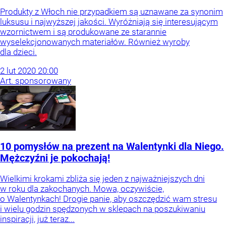
Produkty z Włoch nie przypadkiem są uznawane za synonim
luksusu i najwyższej jakości. Wyróżniają się interesującym
wzornictwem i są produkowane ze starannie
wyselekcjonowanych materiałów. Również wyroby
dla dzieci.
2
lut
2020
20:00
Art. sponsorowany
10 pomysłów na prezent na Walentynki dla Niego.
Mężczyźni je pokochają!
Wielkimi krokami zbliża się jeden z najważniejszych dni
w roku dla zakochanych. Mowa, oczywiście,
o Walentynkach! Drogie panie, aby oszczędzić wam stresu
i wielu godzin spędzonych w sklepach na poszukiwaniu
inspiracji, już teraz...