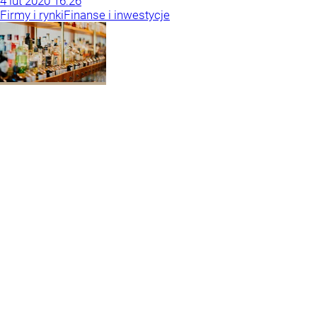
4
lut
2020
16:26
Firmy i rynki
Finanse i inwestycje