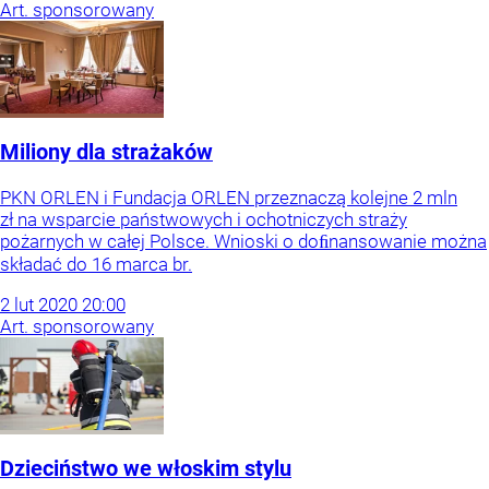
Art. sponsorowany
Miliony dla strażaków
PKN ORLEN i Fundacja ORLEN przeznaczą kolejne 2 mln
zł na wsparcie państwowych i ochotniczych straży
pożarnych w całej Polsce. Wnioski o doﬁnansowanie można
składać do 16 marca br.
2
lut
2020
20:00
Art. sponsorowany
Dzieciństwo we włoskim stylu