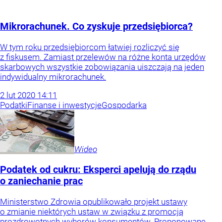
Mikrorachunek. Co zyskuje przedsiębiorca?
W tym roku przedsiębiorcom łatwiej rozliczyć się
z fiskusem. Zamiast przelewów na różne konta urzędów
skarbowych wszystkie zobowiązania uiszczają na jeden
indywidualny mikrorachunek.
2
lut
2020
14:11
Podatki
Finanse i inwestycje
Gospodarka
Wideo
Podatek od cukru: Eksperci apelują do rządu
o zaniechanie prac
Ministerstwo Zdrowia opublikowało projekt ustawy
o zmianie niektórych ustaw w związku z promocją
prozdrowotnych wyborów konsumentów. Proponowane