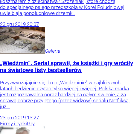
koszmarem z dzieciństwa? Szczeniaki, które chodzą
do specjalnego psiego przedszkola w Korei Południowej
uwielbiają popołudniowe drzemki.
23
gru
2019
20:07
Galeria
„Wiedźmin”. Serial sprawił, że książki i gry wróciły
na światowe listy bestsellerów
Przyzwyczajajcie się, bo o „Wiedźminie” w najbliższych
latach będziecie czytać tylko więcej i więcej. Polska marka
jest rozpoznawalna coraz bardziej na całym świecie, a za
sprawą dobrze przyjętego (przez widzów) serialu Netfliksa,
już...
23
gru
2019
13:27
Firmy i rynki
Gry