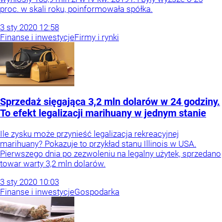
proc. w skali roku, poinformowała spółka.
3
sty
2020
12:58
Finanse i inwestycje
Firmy i rynki
Sprzedaż sięgająca 3,2 mln dolarów w 24 godziny.
To efekt legalizacji marihuany w jednym stanie
Ile zysku może przynieść legalizacja rekreacyjnej
marihuany? Pokazuje to przykład stanu Illinois w USA.
Pierwszego dnia po zezwoleniu na legalny użytek, sprzedano
towar warty 3,2 mln dolarów.
3
sty
2020
10:03
Finanse i inwestycje
Gospodarka