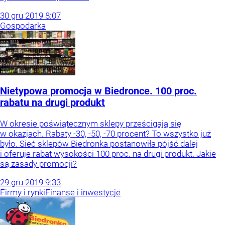
30
gru
2019
8:07
Gospodarka
Nietypowa promocja w Biedronce. 100 proc.
rabatu na drugi produkt
W okresie poświątecznym sklepy prześcigają się
w okazjach. Rabaty -30, -50, -70 procent? To wszystko już
było. Sieć sklepów Biedronka postanowiła pójść dalej
i oferuje rabat wysokości 100 proc. na drugi produkt. Jakie
są zasady promocji?
29
gru
2019
9:33
Firmy i rynki
Finanse i inwestycje