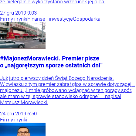
że nielegalnie wykorzystano wizerunek jej ojca.
27
gru
2019
9:03
Firmy i rynki
Finanse i inwestycje
Gospodarka
#MajonezMorawiecki. Premier pisze
o „najgorętszym sporze ostatnich dni”
Już jutro pierwszy dzień Świąt Bożego Narodzenia.
W związku z tym premier zabrał głos w sprawie dotyczącej…
majonezu. „I mnie próbowano wciągnąć w ten gorący spór,
ale mam w tej sprawie stanowisko odrębne” – napisał
Mateusz Morawiecki.
24
gru
2019
6:50
Firmy i rynki