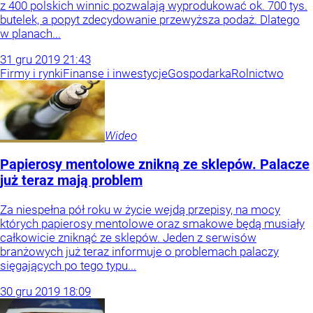
z 400 polskich winnic pozwalają wyprodukować ok. 700 tys.
butelek, a popyt zdecydowanie przewyższa podaż. Dlatego
w planach...
31
gru
2019
21:43
Firmy i rynki
Finanse i inwestycje
Gospodarka
Rolnictwo
Wideo
Papierosy mentolowe znikną ze sklepów. Palacze
już teraz mają problem
Za niespełna pół roku w życie wejdą przepisy, na mocy
których papierosy mentolowe oraz smakowe będą musiały
całkowicie zniknąć ze sklepów. Jeden z serwisów
branżowych już teraz informuje o problemach palaczy
sięgających po tego typu...
30
gru
2019
18:09