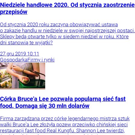
Niedziele handlowe 2020. Od stycznia zaostrzenie
przepisów
Od stycznia 2020 roku zaczyna obowiązywać ustawa
o zakazie handlu w niedziele w swojej najostrzejszej postaci.
Sklepy będą otwarte tylko w siedem niedziel w roku. Które
dni stanowią te wyjątki?
27
gru
2019
10:11
Gospodarka
Firmy i rynki
Córka Bruce'a Lee pozwała popularną sieć fast
food. Domaga się 30 mln dolarów
Firma zarządzana przez córkę legendarnego mistrza sztuk
walki Bruce'a Lee złożyła pozew przeciwko chińskiej sieci
restauracji fast food Real Kungfu. Shannon Lee twierdzi,