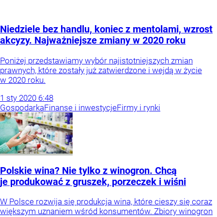
Niedziele bez handlu, koniec z mentolami, wzrost
akcyzy. Najważniejsze zmiany w 2020 roku
Poniżej przedstawiamy wybór najistotniejszych zmian
prawnych, które zostały już zatwierdzone i wejdą w życie
w 2020 roku.
1
sty
2020
6:48
Gospodarka
Finanse i inwestycje
Firmy i rynki
Polskie wina? Nie tylko z winogron. Chcą
je produkować z gruszek, porzeczek i wiśni
W Polsce rozwija się produkcja wina, które cieszy się coraz
większym uznaniem wśród konsumentów. Zbiory winogron