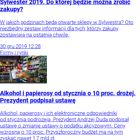
Sylwester 2019. Do której będzie można zrobić
zakupy?
W jakich godzinach będą otwarte sklepy w Sylwestra? Oto
niezbędny zestaw informacji dla tych, którzy zakupy
zostawiają na ostatnią chwilę.
30
gru
2019
12:28
Firmy i rynki
Alkohol i papierosy od stycznia o 10 proc. drożej.
Prezydent podpisał ustawę
Alkohol, papierosy i ich elektroniczne odpowiedniki
od stycznia podrożeją. Prezydent Andrzej Duda podpisał
ustawę o zmianie ustawy o podatku akcyzowym. Ceny
wzrosną o 10 proc. Przyszłoroczny budżet ma na tym
zyskać nawet 1,7 mld zł.