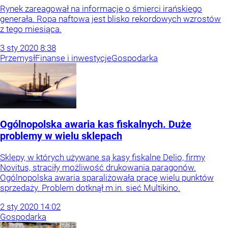
Rynek zareagował na informacje o śmierci irańskiego
generała. Ropa naftowa jest blisko rekordowych wzrostów
z tego miesiąca.
3
sty
2020
8:38
Przemysł
Finanse i inwestycje
Gospodarka
Ogólnopolska awaria kas fiskalnych. Duże
problemy w wielu sklepach
Sklepy, w których używane są kasy fiskalne Delio, firmy
Novitus, straciły możliwość drukowania paragonów.
Ogólnopolska awaria sparaliżowała pracę wielu punktów
sprzedaży. Problem dotknął m.in. sieć Multikino.
2
sty
2020
14:02
Gospodarka