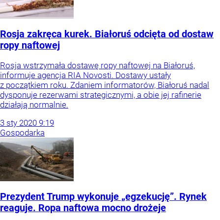
Rosja zakręca kurek. Białoruś odcięta od dostaw
ropy naftowej
Rosja wstrzymała dostawę ropy naftowej na Białoruś,
informuje agencja RIA Novosti. Dostawy ustały
z początkiem roku. Zdaniem informatorów, Białoruś nadal
dysponuje rezerwami strategicznymi, a obie jej rafinerie
działają normalnie.
3
sty
2020
9:19
Gospodarka
Prezydent Trump wykonuje „egzekucję”. Rynek
reaguje. Ropa naftowa mocno drożeje