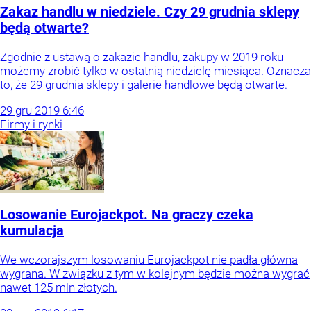
Zakaz handlu w niedziele. Czy 29 grudnia sklepy
będą otwarte?
Zgodnie z ustawą o zakazie handlu, zakupy w 2019 roku
możemy zrobić tylko w ostatnią niedzielę miesiąca. Oznacza
to, że 29 grudnia sklepy i galerie handlowe będą otwarte.
29
gru
2019
6:46
Firmy i rynki
Losowanie Eurojackpot. Na graczy czeka
kumulacja
We wczorajszym losowaniu Eurojackpot nie padła główna
wygrana. W związku z tym w kolejnym będzie można wygrać
nawet 125 mln złotych.