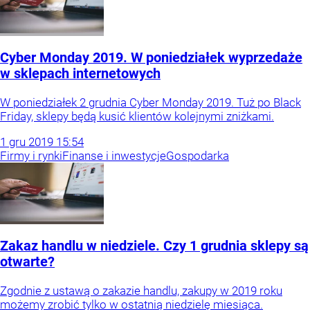
Cyber Monday 2019. W poniedziałek wyprzedaże
w sklepach internetowych
W poniedziałek 2 grudnia Cyber Monday 2019. Tuż po Black
Friday, sklepy będą kusić klientów kolejnymi zniżkami.
1
gru
2019
15:54
Firmy i rynki
Finanse i inwestycje
Gospodarka
Zakaz handlu w niedziele. Czy 1 grudnia sklepy są
otwarte?
Zgodnie z ustawą o zakazie handlu, zakupy w 2019 roku
możemy zrobić tylko w ostatnią niedzielę miesiąca.