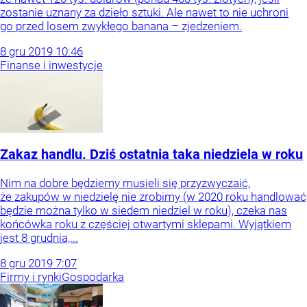
zostanie uznany za dzieło sztuki. Ale nawet to nie uchroni
go przed losem zwykłego banana – zjedzeniem.
8
gru
2019
10:46
Finanse i inwestycje
Zakaz handlu. Dziś ostatnia taka niedziela w roku
Nim na dobre będziemy musieli się przyzwyczaić,
że zakupów w niedzielę nie zrobimy (w 2020 roku handlować
będzie można tylko w siedem niedziel w roku), czeka nas
końcówka roku z częściej otwartymi sklepami. Wyjątkiem
jest 8 grudnia,...
8
gru
2019
7:07
Firmy i rynki
Gospodarka