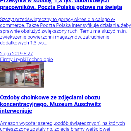
Przesyłka w sobotę, 1,3 tys. dodatkowych
pracowników. Poczta Polska gotowa na święta
Szczyt przedświąteczny to gorący okres dla całego e-
commerce. Także Poczta Polska intensyfikuje działania, żeby
sprawnie obsłużyć zwiększony ruch. Temu ma służyć m.in.
zwiększenie powierzchni magazynów, zatrudnienie
dodatkowych 1,3 tys....
2
gru
2019
8:27
Firmy i rynki
Technologie
Ozdoby choinkowe ze zdjęciami obozu
koncentracyjnego. Muzeum Auschwitz
interweniuje
Amazon wycofał szereg „ozdób świątecznych”, na których
umieszczone zostały np. zdjęcia bramy wejściowej