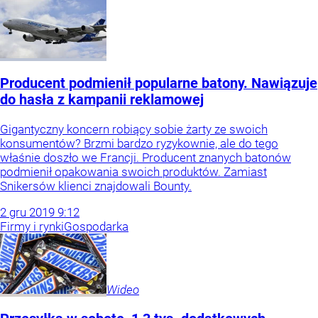
Producent podmienił popularne batony. Nawiązuje
do hasła z kampanii reklamowej
Gigantyczny koncern robiący sobie żarty ze swoich
konsumentów? Brzmi bardzo ryzykownie, ale do tego
właśnie doszło we Francji. Producent znanych batonów
podmienił opakowania swoich produktów. Zamiast
Snikersów klienci znajdowali Bounty.
2
gru
2019
9:12
Firmy i rynki
Gospodarka
Wideo