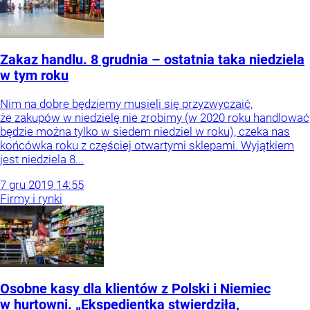
Zakaz handlu. 8 grudnia – ostatnia taka niedziela
w tym roku
Nim na dobre będziemy musieli się przyzwyczaić,
że zakupów w niedzielę nie zrobimy (w 2020 roku handlować
będzie można tylko w siedem niedziel w roku), czeka nas
końcówka roku z częściej otwartymi sklepami. Wyjątkiem
jest niedziela 8...
7
gru
2019
14:55
Firmy i rynki
Osobne kasy dla klientów z Polski i Niemiec
w hurtowni. „Ekspedientka stwierdziła,