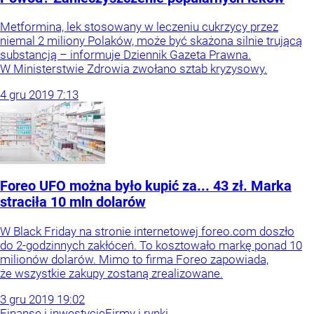
Metformina, lek stosowany w leczeniu cukrzycy przez
niemal 2 miliony Polaków, może być skażona silnie trującą
substancją – informuje Dziennik Gazeta Prawna.
W Ministerstwie Zdrowia zwołano sztab kryzysowy.
4
gru
2019
7:13
Foreo UFO można było kupić za... 43 zł. Marka
straciła 10 mln dolarów
W Black Friday na stronie internetowej foreo.com doszło
do 2-godzinnych zakłóceń. To kosztowało markę ponad 10
milionów dolarów. Mimo to firma Foreo zapowiada,
że wszystkie zakupy zostaną zrealizowane.
3
gru
2019
19:02
Finanse i inwestycje
Firmy i rynki