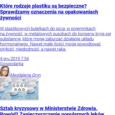
Które rodzaje plastiku są bezpieczne?
Sprawdzamy oznaczenia na opakowaniach
żywności
W plastikowych butelkach do picia, w pojemnikach
na żywność, w metalowych puszkach do konserw kryją się
substancje, które mogą zaburzać działanie układu
hormonalnego. Nawet małe ilości mogą powodować
otyłość, niepłodność, a nawet raka.
4
gru
2019
7:54
Gospodarka
Magdalena
Gryn
Sztab kryzysowy w Ministerstwie Zdrowia.
Powód? Zanieczyszczenie popularnych leków