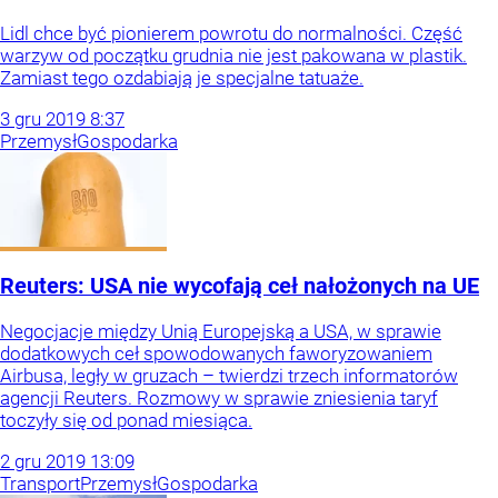
Lidl chce być pionierem powrotu do normalności. Część
warzyw od początku grudnia nie jest pakowana w plastik.
Zamiast tego ozdabiają je specjalne tatuaże.
3
gru
2019
8:37
Przemysł
Gospodarka
Reuters: USA nie wycofają ceł nałożonych na UE
Negocjacje między Unią Europejską a USA, w sprawie
dodatkowych ceł spowodowanych faworyzowaniem
Airbusa, legły w gruzach – twierdzi trzech informatorów
agencji Reuters. Rozmowy w sprawie zniesienia taryf
toczyły się od ponad miesiąca.
2
gru
2019
13:09
Transport
Przemysł
Gospodarka