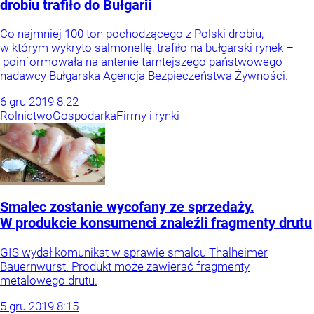
drobiu trafiło do Bułgarii
Co najmniej 100 ton pochodzącego z Polski drobiu,
w którym wykryto salmonellę, trafiło na bułgarski rynek –
poinformowała na antenie tamtejszego państwowego
nadawcy Bułgarska Agencja Bezpieczeństwa Żywności.
6
gru
2019
8:22
Rolnictwo
Gospodarka
Firmy i rynki
Smalec zostanie wycofany ze sprzedaży.
W produkcie konsumenci znaleźli fragmenty drutu
GIS wydał komunikat w sprawie smalcu Thalheimer
Bauernwurst. Produkt może zawierać fragmenty
metalowego drutu.
5
gru
2019
8:15