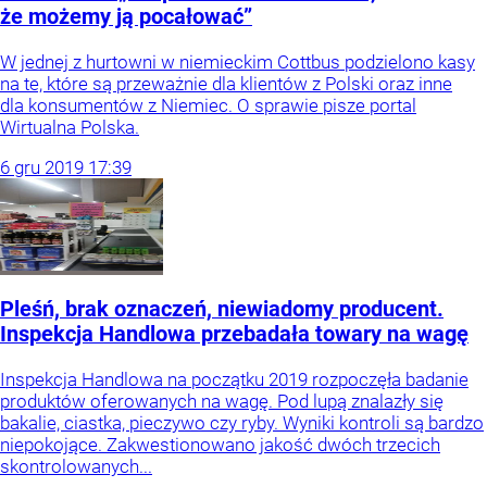
że możemy ją pocałować”
W jednej z hurtowni w niemieckim Cottbus podzielono kasy
na te, które są przeważnie dla klientów z Polski oraz inne
dla konsumentów z Niemiec. O sprawie pisze portal
Wirtualna Polska.
6
gru
2019
17:39
Pleśń, brak oznaczeń, niewiadomy producent.
Inspekcja Handlowa przebadała towary na wagę
Inspekcja Handlowa na początku 2019 rozpoczęła badanie
produktów oferowanych na wagę. Pod lupą znalazły się
bakalie, ciastka, pieczywo czy ryby. Wyniki kontroli są bardzo
niepokojące. Zakwestionowano jakość dwóch trzecich
skontrolowanych...