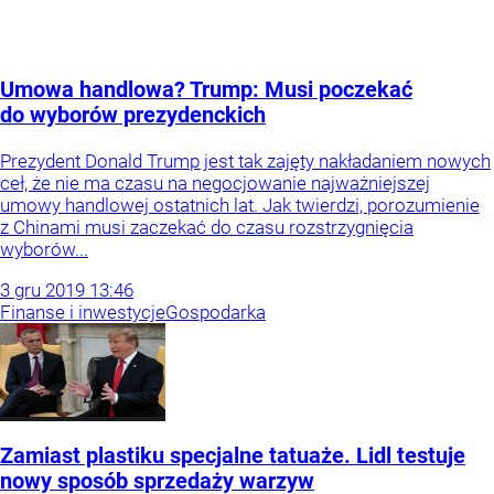
Umowa handlowa? Trump: Musi poczekać
do wyborów prezydenckich
Prezydent Donald Trump jest tak zajęty nakładaniem nowych
ceł, że nie ma czasu na negocjowanie najważniejszej
umowy handlowej ostatnich lat. Jak twierdzi, porozumienie
z Chinami musi zaczekać do czasu rozstrzygnięcia
wyborów...
3
gru
2019
13:46
Finanse i inwestycje
Gospodarka
Zamiast plastiku specjalne tatuaże. Lidl testuje
nowy sposób sprzedaży warzyw