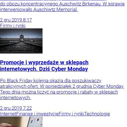
do obozu koncentracyjnego Auschwitz Birkenau. W sprawie
interweniowało Auschiwtz Memorial.
2
gru
2019
8:17
Firmy i rynki
Promocje i wyprzedaże w sklepach
internetowych. Dziś Cyber Monday
Po Black Friday kolejna okazja dla poszukiwaczy
atrakcyjnych ofert. W poniedziałek 2 grudnia Cyber Monday.
Tego dnia można liczyć na promocje i rabaty w sklepach
internetowych.
2
gru
2019
7:22
Internet
Finanse i inwestycje
Firmy i rynki
Technologie