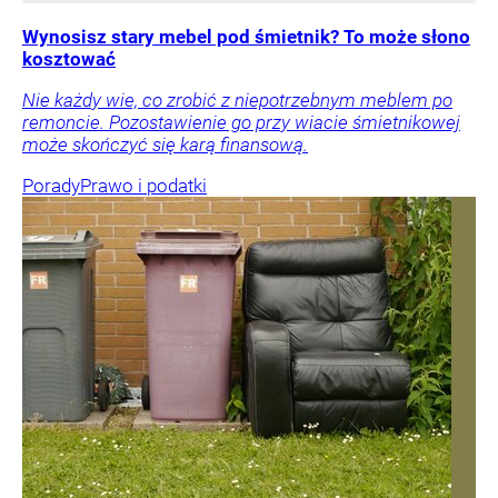
Wynosisz stary mebel pod śmietnik? To może słono
kosztować
Nie każdy wie, co zrobić z niepotrzebnym meblem po
remoncie. Pozostawienie go przy wiacie śmietnikowej
może skończyć się karą finansową.
Porady
Prawo i podatki