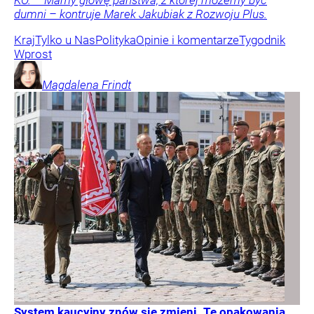
dumni – kontruje Marek Jakubiak z Rozwoju Plus.
Kraj
Tylko u Nas
Polityka
Opinie i komentarze
Tygodnik
Wprost
Magdalena
Frindt
System kaucyjny znów się zmieni. Te opakowania