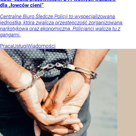
dla „łowców cieni”
Centralne Biuro Śledcze Policji to wyspecjalizowana
jednostka, która zwalcza przestępczość zorganizowaną,
narkotykową oraz ekonomiczną. Policjanci walczą tu z
gangami.
Praca
Usługi
Wiadomości