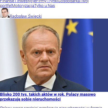
Finanse i inwestycje
Firmy i rynki
Gospodarka
Twój
portfel
Motoryzacja
Tylko u Nas
Radosław
Święcki
Blisko 200 tys. takich aktów w rok. Polacy masowo
przekazują sobie nieruchomości
Polacy coraz częściej przekazują nieruchomości w formie