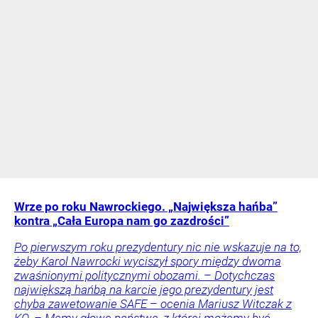
Wrze po roku Nawrockiego. „Największa hańba”
kontra „Cała Europa nam go zazdrości”
Po pierwszym roku prezydentury nic nie wskazuje na to,
żeby Karol Nawrocki wyciszył spory między dwoma
zwaśnionymi politycznymi obozami. – Dotychczas
największą hańbą na karcie jego prezydentury jest
chyba zawetowanie SAFE – ocenia Mariusz Witczak z
KO. – Mamy głowę państwa, z której możemy być