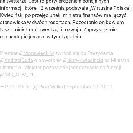
na
twitterze
. Jest to potwierdzenie nieoficjalnych
informacji, które
12 września podawała „Wirtualna Polska”
.
Kwieciński po przejęciu teki ministra finansów ma łączyć
stanowiska w dwóch resortach. Pozostanie on bowiem
także ministrem inwestycji i rozwoju. Zaprzysiężenie
ma nastąpić jeszcze w tym tygodniu.
Premier
@MorawieckiM
zwrócił się do Prezydenta
@AndrzejDuda
o powołanie
@JerzyKwiecinski
na Ministra
Finansów. Minister pozostanie jednocześnie na funkcji
@MIR_GOV_PL
— Piotr Müller (@PiotrMuller)
September 19, 2019