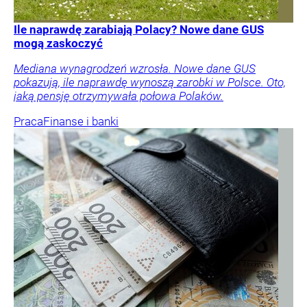
Ile naprawdę zarabiają Polacy? Nowe dane GUS
mogą zaskoczyć
Mediana wynagrodzeń wzrosła. Nowe dane GUS
pokazują, ile naprawdę wynoszą zarobki w Polsce. Oto,
jaką pensję otrzymywała połowa Polaków.
Praca
Finanse i banki