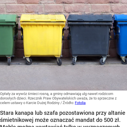
Opłaty za wywóz śmieci rosną, a gminy odmawiają ulg nawet rodzicom
dorosłych dzieci. Rzecznik Praw Obywatelskich uważa, że to sprzeczne z
celem ustawy o Karcie Dużej Rodziny
/ Źródło:
Fotolia
Stara kanapa lub szafa pozostawiona przy altanie
śmietnikowej może oznaczać mandat do 500 zł.