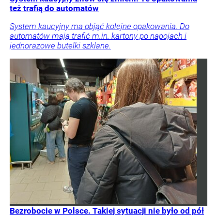
też trafią do automatów
System kaucyjny ma objąć kolejne opakowania. Do
automatów mają trafić m.in. kartony po napojach i
jednorazowe butelki szklane.
Bezrobocie w Polsce. Takiej sytuacji nie było od pół