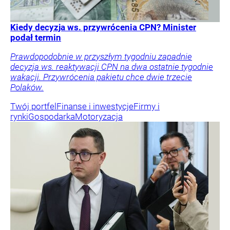
Kiedy decyzja ws. przywrócenia CPN? Minister
podał termin
Prawdopodobnie w przyszłym tygodniu zapadnie
decyzja ws. reaktywacji CPN na dwa ostatnie tygodnie
wakacji. Przywrócenia pakietu chce dwie trzecie
Polaków.
Twój portfel
Finanse i inwestycje
Firmy i
rynki
Gospodarka
Motoryzacja