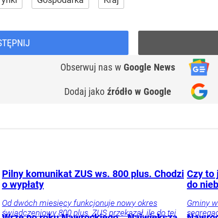
STĘPNIJ
Obserwuj nas
w
Google News
Dodaj jako
źródło w Google
Pilny komunikat ZUS ws. 800 plus. Chodzi
Czy to 
o wypłaty
do nie
Od dwóch miesięcy funkcjonuje nowy okres
Gminy w 
świadczeniowy 800 plus. ZUS przekazał, ile do tej
segregac
Wrze po roku Nawrockiego. „Największa
Nawroc