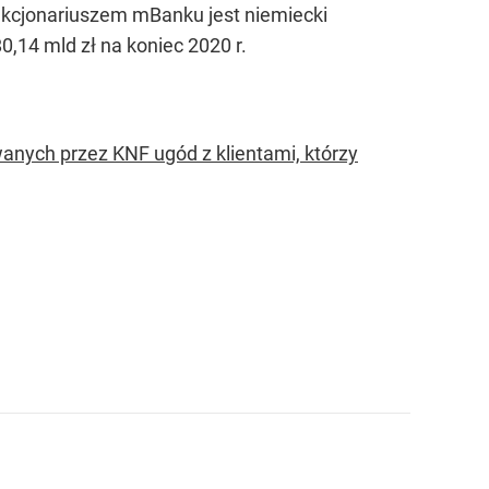
kcjonariuszem mBanku jest niemiecki
14 mld zł na koniec 2020 r.
anych przez KNF ugód z klientami, którzy