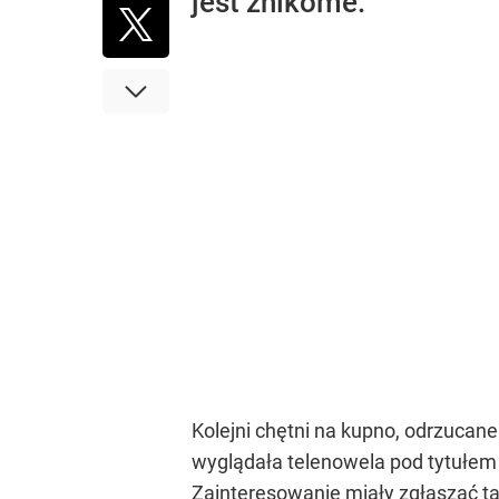
jest znikome.
Kolejni chętni na kupno, odrzucane
wyglądała telenowela pod tytułem 
Zainteresowanie miały zgłaszać ta