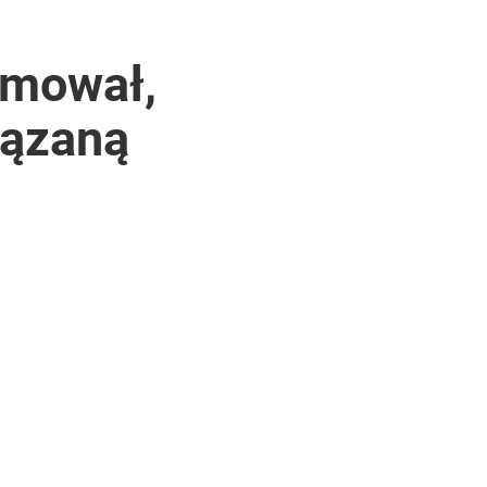
rmował,
iązaną