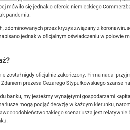
ej mówiło się jednak o ofercie niemieckiego Commerzba
ak pandemia.
, zdominowanych przez kryzys związany z koronawirus
napisano jednak w oficjalnym oświadczeniu w połowie 
aż?
 został nigdy oficjalnie zakończony. Firma nadal przyj
. Zdaniem prezesa Cezarego Stypułkowskiego szanse na t
rządu banku, my jesteśmy wynajętymi gospodarzami kapi
nariusze mogą podjąć decyzję w każdym kierunku, natomi
 prawdopodobieństwo takiego scenariusza jest relatywnie 
nku.