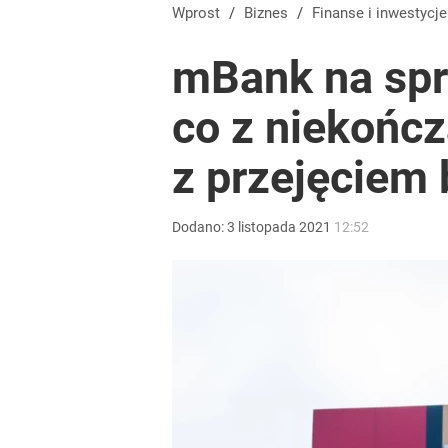
Wrze po roku Nawrockiego. „Największa hańba” ko
Wprost
/
Biznes
/
Finanse i inwestycje
mBank na spr
16
co z niekończ
Tego sondażu premier nie może zlekceważyć. Pol
z przejęciem
4
Dodano:
3
listopada
2021
12:52
Farmacja: wzrost pod presją. co czeka branżę do 
1