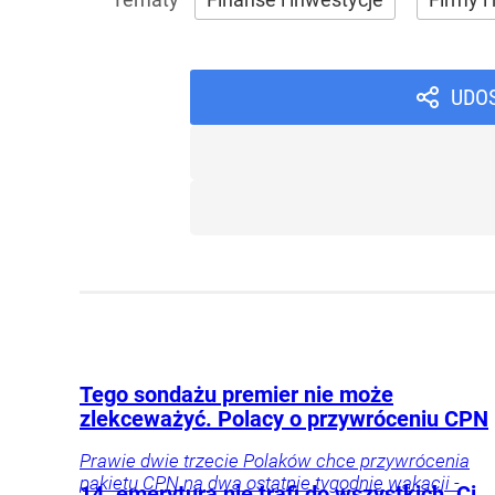
UDO
Tego sondażu premier nie może
zlekceważyć. Polacy o przywróceniu CPN
Prawie dwie trzecie Polaków chce przywrócenia
pakietu CPN na dwa ostatnie tygodnie wakacji -
14. emerytura nie trafi do wszystkich. Ci