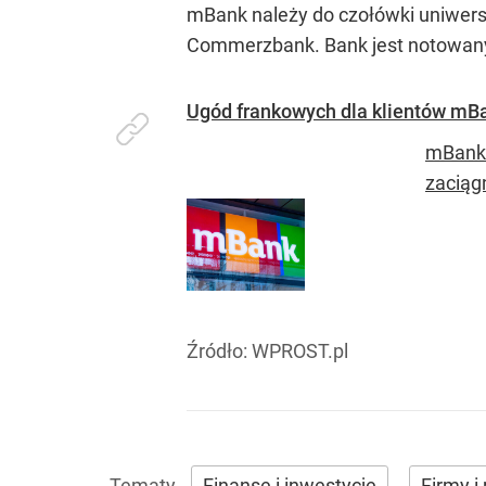
mBank należy do czołówki uniwers
Commerzbank. Bank jest notowany 
Ugód frankowych dla klientów mBa
mBank 
zaciąg
Źródło:
WPROST.pl
Finanse i inwestycje
Firmy i 