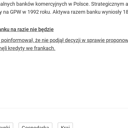
alnych banków komercyjnych w Polsce. Strategicznym a
na GPW w 1992 roku. Aktywa razem banku wyniosły 180,
nku na razie nie będzie
poinformował, że nie podjął decyzji w sprawie proponow
nęli kredyty we frankach.
rynki
Gospodarka
Kraj