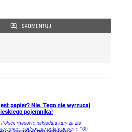
SKOMENTUJ
jest papier? Nie. Tego nie wyrzucaj
bieskiego pojemnika!
Polsce masowo nakładają kary za złą
ję śmieci, podnosząc opłaty nawet o 100
ki w rocznicę prezydentury