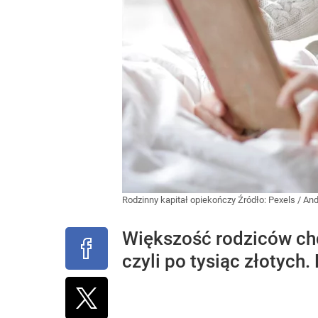
Rodzinny kapitał opiekończy
Źródło:
Pexels
/
And
Większość rodziców chc
czyli po tysiąc złotych