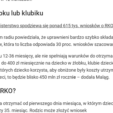
bku lub klubiku
isterstwo spodziewa się ponad 615 tys. wniosków o RKO
radiu powiedziała, że uprawnieni bardzo szybko składają
w, która to liczba odpowiada
30 proc. wniosków szacowan
u 12-36 miesięcy, ale nie spełniają warunków do otrzyma
 do 400 zł miesięcznie na dziecko w żłobku, klubie dzie
 których dziecko korzysta, aby obniżone były koszty utrz
ci, to będzie blisko 450 mln zł roczn
ie
– dodała Maląg.
o RKO?
 otrzymać od pierwszego dnia miesiąca, w którym dziec
zy 35. miesiąc. Rodzic może złożyć wniosek