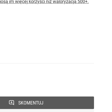
osą im więcej korzyści niż waloryzacja 500+.
SKOMENTUJ