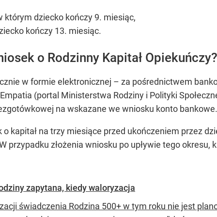
w którym dziecko kończy 9. miesiąc,
ziecko kończy 13. miesiąc.
niosek o Rodzinny Kapitał Opiekuńczy
znie w formie elektronicznej – za pośrednictwem bankow
 Empatia (portal Ministerstwa Rodziny i Polityki Społec
bezgotówkowej na wskazane we wniosku konto bankowe
 o kapitał na trzy miesiące przed ukończeniem przez dzi
 W przypadku złożenia wniosku po upływie tego okresu, k
rodziny zapytana, kiedy waloryzacja
zacji świadczenia Rodzina 500+ w tym roku nie jest plano