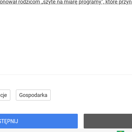
onował rodzicom „szyte na miarę programy”, które przyni
cje
Gospodarka
STĘPNIJ