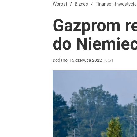
Sąd rozprawił się z bankową fikcją. „Niby-potrące
Wprost
/
Biznes
/
Finanse i inwestycje
Gazprom r
dodaj
do Niemie
Polacy rzucili się na przywrócone świadczenie. P
dodaj
Dodano:
15
czerwca
2022
16:51
Wrze po roku Nawrockiego. „Największa hańba” ko
16