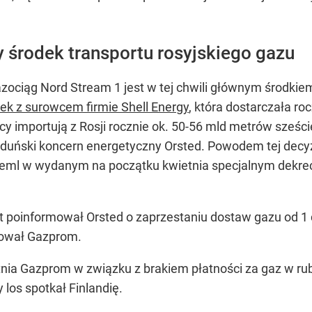
 środek transportu rosyjskiego gazu
zociąg Nord Stream 1 jest w tej chwili głównym środkie
rek z surowcem firmie Shell Energy
, która dostarczała ro
y importują z Rosji rocznie ok. 50-56 mld metrów sześ
ł duński koncern energetyczny Orsted. Powodem tej decyzj
reml w wydanym na początku kwietnia specjalnym dekreci
 poinformował Orsted o zaprzestaniu dostaw gazu od 1 
ował Gazprom.
tnia Gazprom w związku z brakiem płatności za gaz w r
 los spotkał Finlandię.