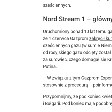
sześciennych.
Nord Stream 1 – główny
Uruchomiony ponad 10 lat temu ga
że 1 czerwca Gazprom
zakręcił ku
sześciennych gazu (w sumie Niemc
od rosyjskiego gazu odcięty zosta
za surowiec, czego domagał się K
Putina.
– W związku z tym Gazprom Export
stosownie z procedurą
– poinform
Przypomnijmy, że pod koniec kwie
i Bułgarii. Pod koniec maja podobny