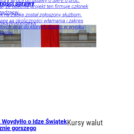
tury wrócił do ustawy o SAFE 0 proc.
zności sprawy
ał, że obecnie projekt ten firmuje członek
rządzącej.
k na Żabkę został zgłoszony służbom.
ne są okoliczności włamania i zakres
tyka
Gospodarka
lnych strat do których doszło, w wyniku
kerów.
nna
erbezpieczeństwo
ka
 Woydyłło o Idze Świątek
Kursy walut
znie gorszego