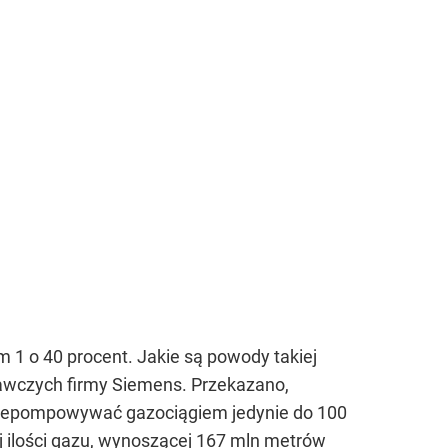
1 o 40 procent. Jakie są powody takiej
rawczych firmy Siemens. Przekazano,
 przepompowywać gazociągiem jedynie do 100
 ilości gazu, wynoszącej 167 mln metrów