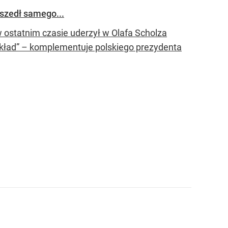
szedł samego...
w ostatnim czasie uderzył w Olafa Scholza
ykład” – komplementuje polskiego prezydenta