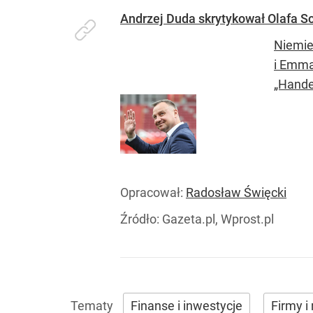
Andrzej Duda skrytykował Olafa S
Niemie
i Emma
„Handel
Opracował:
Radosław Święcki
Źródło:
Gazeta.pl, Wprost.pl
Finanse i inwestycje
Firmy i 