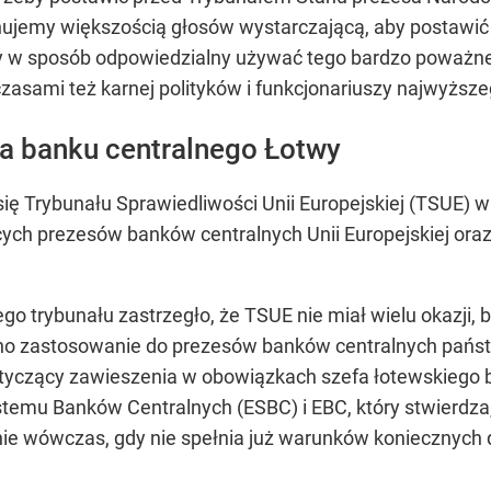
onujemy większością głosów wystarczającą, aby postawi
y w sposób odpowiedzialny używać tego bardzo poważne
czasami też karnej polityków i funkcjonariuszy najwyższ
a banku centralnego Łotwy
ię Trybunału Sprawiedliwości Unii Europejskiej (TSUE) 
ch prezesów banków centralnych Unii Europejskiej oraz 
o trybunału zastrzegło, że TSUE nie miał wielu okazji, b
ono zastosowanie do prezesów banków centralnych pańs
dotyczący zawieszenia w obowiązkach szefa łotewskiego 
ystemu Banków Centralnych (ESBC) i EBC, który stwierdz
ie wówczas, gdy nie spełnia już warunków koniecznych d