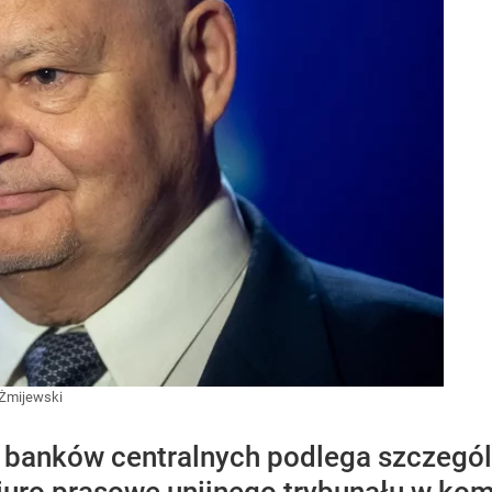
 Żmijewski
banków centralnych podlega szczególn