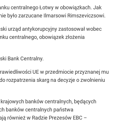
banku centralnego Łotwy w obowiązkach. Jak
ie było zarzucane Ilmarsowi Rimszeviczsowi.
wski urząd antykorupcyjny zastosował wobec
ku centralnego, obowiązek złożenia
ski Bank Centralny.
Sprawiedliwości UE w przedmiocie przyznanej mu
o rozpatrzenia skarg na decyzje o zwolnieniu
w krajowych banków centralnych, będących
wych banków centralnych państwa
adają również w Radzie Prezesów EBC –