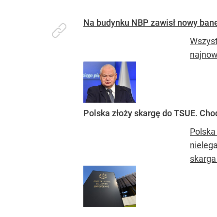
Na budynku NBP zawisł nowy bane
Wszyst
najnow
Polska złoży skargę do TSUE. Cho
Polska
nieleg
skarga