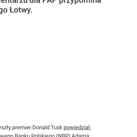
mentarzu dla PAP przypomina
go Łotwy.
yszły premier Donald Tusk
powiedział
,
dowego Banku Polskiego (NBP) Adama