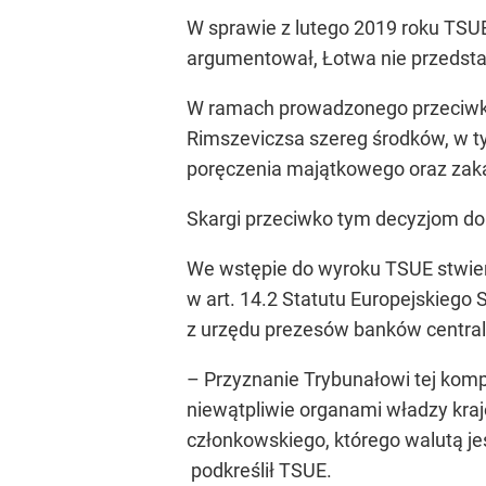
W sprawie z lutego 2019 roku TSU
argumentował, Łotwa nie przedsta
W ramach prowadzonego przeciwko 
Rimszeviczsa szereg środków, w 
poręczenia majątkowego oraz zaka
Skargi przeciwko tym decyzjom do 
We wstępie do wyroku TSUE stwierd
w art. 14.2 Statutu Europejskiego
z urzędu prezesów banków central
– Przyznanie Trybunałowi tej kom
niewątpliwie organami władzy kra
członkowskiego, którego walutą je
podkreślił TSUE.