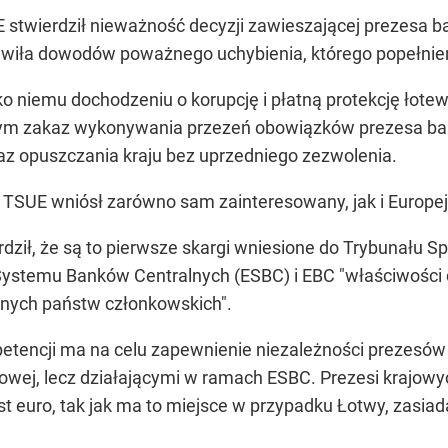
E stwierdził nieważność decyzji zawieszającej prezesa 
wiła dowodów poważnego uchybienia, którego popełnien
niemu dochodzeniu o korupcję i płatną protekcję łote
tym zakaz wykonywania przezeń obowiązków prezesa ban
z opuszczania kraju bez uprzedniego zezwolenia.
TSUE wniósł zarówno sam zainteresowany, jak i Europej
ził, że są to pierwsze skargi wniesione do Trybunału 
 Systemu Banków Centralnych (ESBC) i EBC "właściwości d
nych państw członkowskich".
petencji ma na celu zapewnienie niezależności prezesó
jowej, lecz działającymi w ramach ESBC. Prezesi krajo
st euro, tak jak ma to miejsce w przypadku Łotwy, zasi