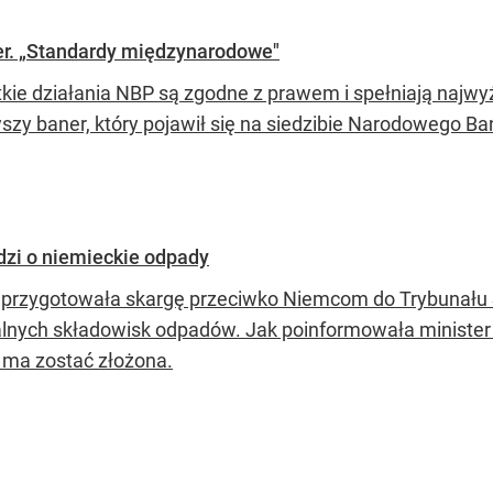
r. „Standardy międzynarodowe"
kie działania NBP są zgodne z prawem i spełniają najwy
szy baner, który pojawił się na siedzibie Narodowego Ba
dzi o niemieckie odpady
 przygotowała skargę przeciwko Niemcom do Trybunału 
alnych składowisk odpadów. Jak poinformowała minister
 ma zostać złożona.