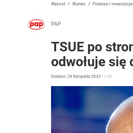
Wprost
/
Biznes
/
Finanse i inwestycje
PAP
TSUE po stro
odwołuje się 
Dodano:
29
listopada
2023
11:50