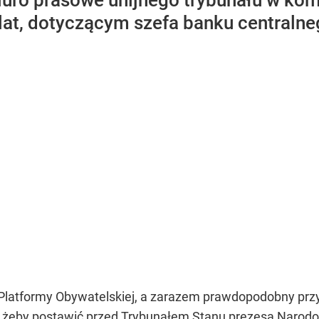
iuro prasowe unijnego trybunału w ko
 lat, dotyczącym szefa banku centralne
Platformy Obywatelskiej, a zarazem prawdopodobny prz
ć, żeby postawić przed Trybunałem Stanu prezesa Naro