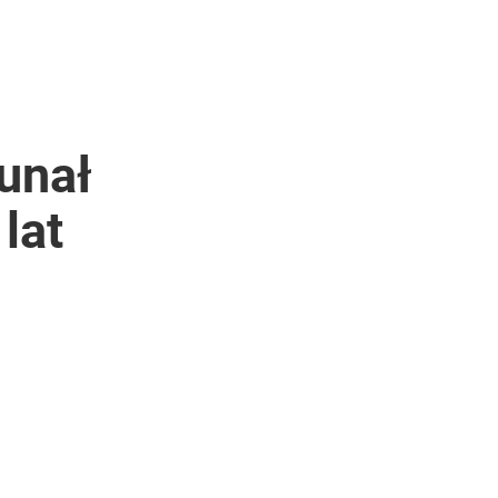
unał
lat