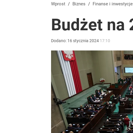
Prawdziwa wartość różnorodności
Wprost
/
Biznes
/
Finanse i inwestycje
Budżet na 
dodaj
Farmacja: wzrost pod presją. co czeka branżę do 
Dodano:
16
stycznia
2024
17:10
dodaj
Gen. Pawlikowski: Przywiozłem cenną lekcję z Dani
2