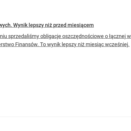
wych. Wynik lepszy niż przed miesiącem
niu sprzedaliśmy obligacje oszczędnościowe o łącznej wa
erstwo Finansów. To wynik lepszy niż miesiąc wcześniej.