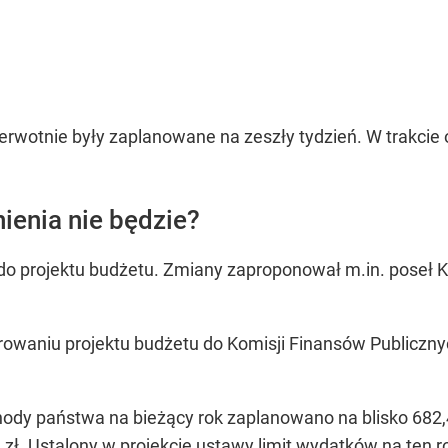
erwotnie były zaplanowane na zeszły tydzień. W trakcie o
ienia nie będzie?
do projektu budżetu. Zmiany zaproponował m.in. poseł Ko
owaniu projektu budżetu do Komisji Finansów Publicznyc
ody państwa na bieżący rok zaplanowano na blisko 682,4
zł. Ustalony w projekcie ustawy limit wydatków na ten ro