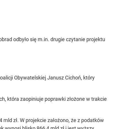
brad odbyło się m.in. drugie czytanie projektu
alicji Obywatelskiej Janusz Cichoń, który
h, która zaopiniuje poprawki złożone w trakcie
 mld zł. W projekcie założono, że z podatków
k wynosi blisko 866,4 mld zł i jest wyższy