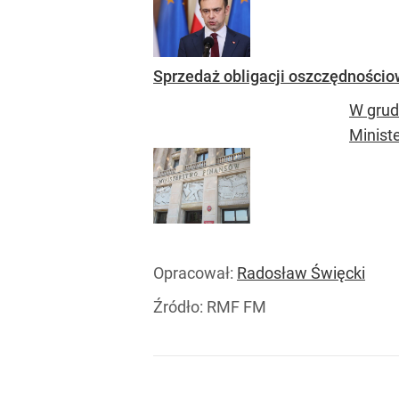
Sprzedaż obligacji oszczędnościo
W grud
Minist
Opracował:
Radosław Święcki
Źródło:
RMF FM