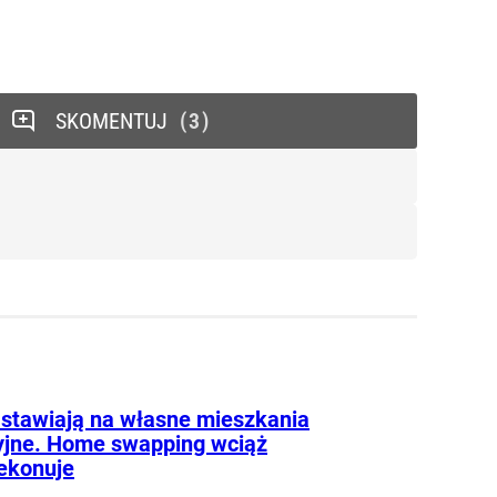
SKOMENTUJ
3
 stawiają na własne mieszkania
jne. Home swapping wciąż
zekonuje