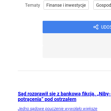
Finanse i inwestycje
Gospod
UDO
Sąd rozprawił się z bankową fikcją. „Niby-
potrącenia” pod ostrzałem
Jedno sądowe pouczenie wywołało większe