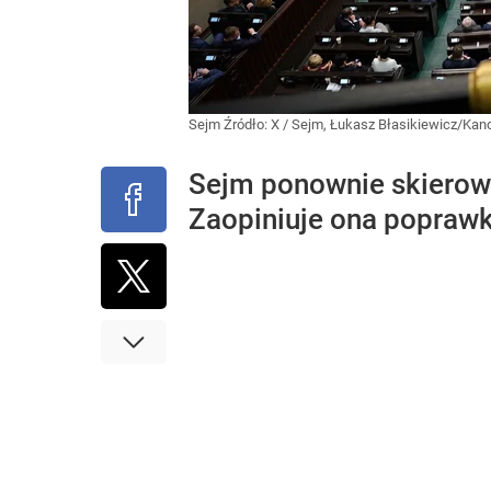
Sejm
Źródło:
X
/
Sejm, Łukasz Błasikiewicz/Kan
Sejm ponownie skierowa
Zaopiniuje ona poprawki