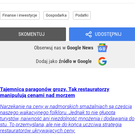
Finanse i inwestycje
Gospodarka
Podatki
SKOMENTUJ
UDOSTĘPNIJ
Obserwuj nas
w
Google News
Dodaj jako
źródło w Google
Tajemnica paragonów grozy. Tak restauratorzy
manipulują cenami nad morzem
Narzekanie na ceny w nadmorskich smażalniach są częścią
naszego wakacyjnego folkloru. Jednak to nie głupota
turystów, naiwność ani niezdolność mnożenia i dodawania do
stu. To przemyślana, ale nie do końca uczciwa strategia
restauratorów ukrywających ceny.