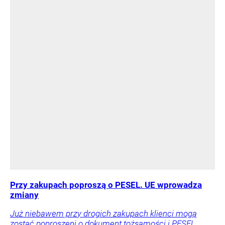
Przy zakupach poproszą o PESEL. UE wprowadza
zmiany
Już niebawem przy drogich zakupach klienci mogą
zostać poproszeni o dokument tożsamości i PESEL.