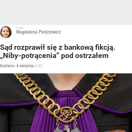
Autor:
Magdalena Pledziewicz
Sąd rozprawił się z bankową fikcją.
„Niby-potrącenia” pod ostrzałem
Dodano:
4
sierpnia
6:32