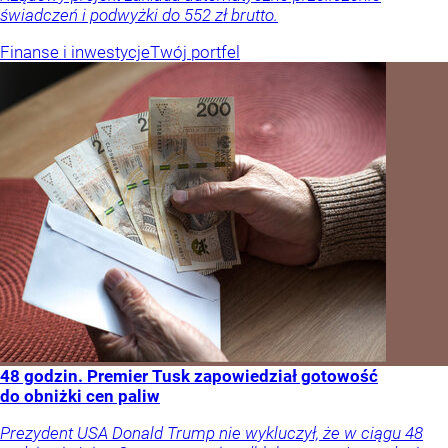
świadczeń i podwyżki do 552 zł brutto.
Finanse i inwestycje
Twój portfel
48 godzin. Premier Tusk zapowiedział gotowość
do obniżki cen paliw
Prezydent USA Donald Trump nie wykluczył, że w ciągu 48