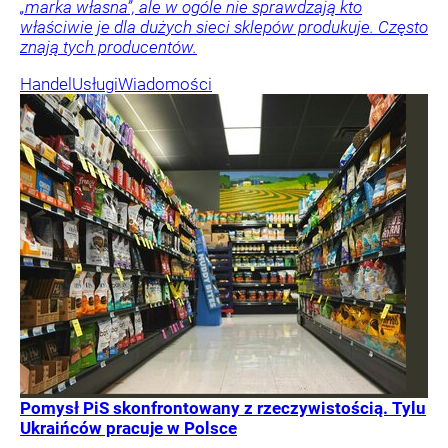
„marka własna”, ale w ogóle nie sprawdzają kto
właściwie je dla dużych sieci sklepów produkuje. Często
znają tych producentów.
Handel
Usługi
Wiadomości
Pomysł PiS skonfrontowany z rzeczywistością. Tylu
Ukraińców pracuje w Polsce