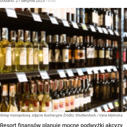
Dodano:
21
sierpnia
2025
14:00
Sklep monopolowy, zdjęcie ilustracyjne
Źródło:
Shutterstock
/
Iryna Mylinska
Resort finansów planuje mocne podwyżki akcyzy