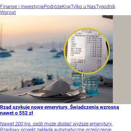
Finanse i inwestycje
Podróże
Kraj
Tylko u Nas
Tygodnik
Wprost
Rząd szykuje nowe emerytury. Świadczenia wzrosną
nawet o 552 zł
Nawet 200 tys. osób może dostać wyższe emerytury.
Rządowy projekt zakłada automatyczne przeliczenie