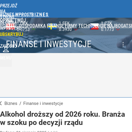
PRZEJDŹ
NA
BIZNES WPROST
STRONĘ
OPINIE
TWÓJ
GŁÓWNĄ
1 SEK
1 CZK
100 HUF
PORTFEL
GOSPODARKA
FINANSE
FIRMY
TECHNOLOGIE
NAJBOGATSI
WPROST.PL
0.3930
0.1773
1.1741
UBSKRYBUJ
FINANSE I INWESTYCJE
ZALOGUJ
MENU
Biznes
/
Finanse i inwestycje
Alkohol droższy od 2026 roku. Branża
w szoku po decyzji rządu