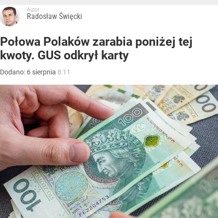
Autor:
Radosław Święcki
Połowa Polaków zarabia poniżej tej
kwoty. GUS odkrył karty
Dodano:
6
sierpnia
8:11