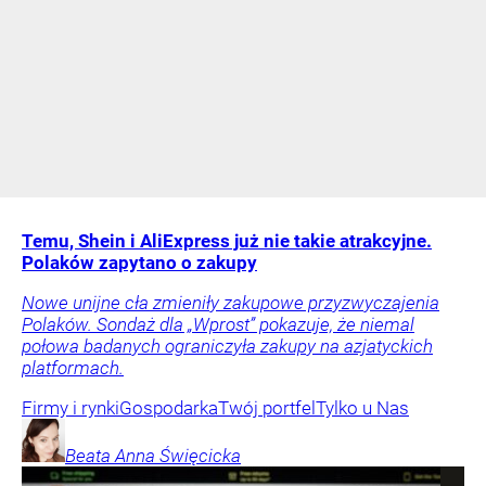
Temu, Shein i AliExpress już nie takie atrakcyjne.
Polaków zapytano o zakupy
Nowe unijne cła zmieniły zakupowe przyzwyczajenia
Polaków. Sondaż dla „Wprost” pokazuje, że niemal
połowa badanych ograniczyła zakupy na azjatyckich
platformach.
Firmy i rynki
Gospodarka
Twój portfel
Tylko u Nas
Beata Anna
Święcicka