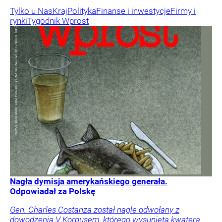
Tylko u Nas
Kraj
Polityka
Finanse i inwestycje
Firmy i
rynki
Tygodnik Wprost
Nagła dymisja amerykańskiego generała.
Odpowiadał za Polskę
Gen. Charles Costanza został nagle odwołany z
dowodzenia V Korpusem, którego wysunięta kwatera