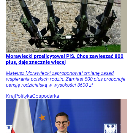
Morawiecki przelicytował PiS. Chce zawieszać 800
plus, daje znacznie więcej
Mateusz Morawiecki zaproponował zmianę zasad
wspierania polskich rodzin. Zamiast 800 plus proponuje
pensję rodzicielską w wysokości 3600 zł.
Kraj
Polityka
Gospodarka