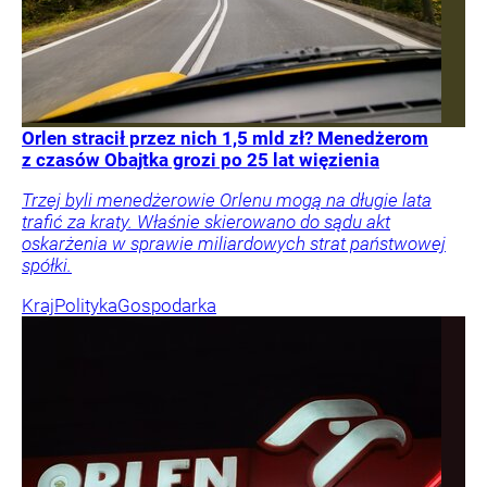
Orlen stracił przez nich 1,5 mld zł? Menedżerom
z czasów Obajtka grozi po 25 lat więzienia
Trzej byli menedżerowie Orlenu mogą na długie lata
trafić za kraty. Właśnie skierowano do sądu akt
oskarżenia w sprawie miliardowych strat państwowej
spółki.
Kraj
Polityka
Gospodarka