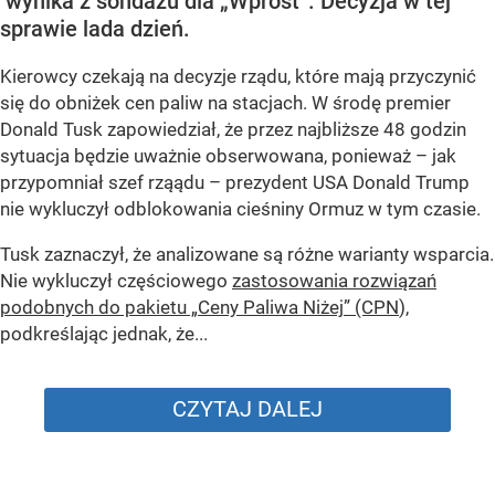
wynika z sondażu dla „Wprost”. Decyzja w tej
sprawie lada dzień.
Kierowcy czekają na decyzje rządu, które mają przyczynić
się do obniżek cen paliw na stacjach. W środę premier
Donald Tusk zapowiedział, że przez najbliższe 48 godzin
sytuacja będzie uważnie obserwowana, ponieważ – jak
przypomniał szef rząądu – prezydent USA Donald Trump
nie wykluczył odblokowania cieśniny Ormuz w tym czasie.
Tusk zaznaczył, że analizowane są różne warianty wsparcia.
Nie wykluczył częściowego
zastosowania rozwiązań
podobnych do pakietu „Ceny Paliwa Niżej” (CPN
),
podkreślając jednak, że...
CZYTAJ DALEJ