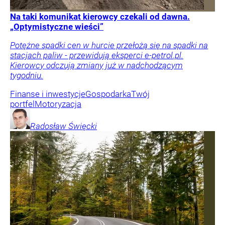
Na taki komunikat kierowcy czekali od dawna.
„Optymistyczne wieści”
Potężne spadki cen w hurcie przełożą się na spadki na
stacjach paliw - przewidują eksperci e-petrol.pl.
Kierowcy odczują zmiany już w nadchodzącym
tygodniu.
Finanse i inwestycje
Gospodarka
Twój
portfel
Motoryzacja
Radosław
Święcki