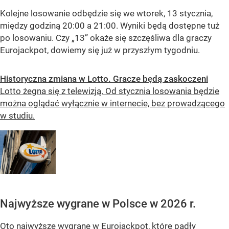
Kolejne losowanie odbędzie się we wtorek, 13 stycznia,
między godziną 20:00 a 21:00. Wyniki będą dostępne tuż
po losowaniu. Czy „13” okaże się szczęśliwa dla graczy
Eurojackpot, dowiemy się już w przyszłym tygodniu.
Historyczna zmiana w Lotto. Gracze będą zaskoczeni
Lotto żegna się z telewizją. Od stycznia losowania będzie
można oglądać wyłącznie w internecie, bez prowadzącego
w studiu.
Najwyższe wygrane w Polsce w 2026 r.
Oto najwyższe wygrane w Eurojackpot, które padły