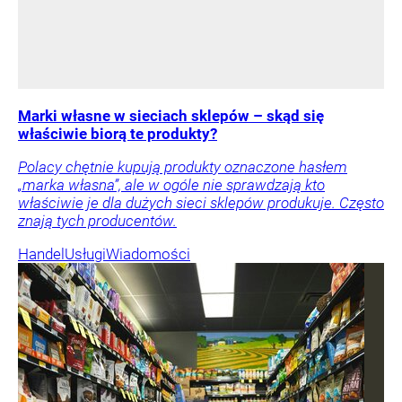
Marki własne w sieciach sklepów – skąd się
właściwie biorą te produkty?
Polacy chętnie kupują produkty oznaczone hasłem
„marka własna”, ale w ogóle nie sprawdzają kto
właściwie je dla dużych sieci sklepów produkuje. Często
znają tych producentów.
Handel
Usługi
Wiadomości