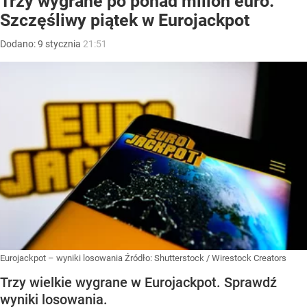
Trzy wygrane po ponad milion euro.
Szczęśliwy piątek w Eurojackpot
Dodano:
9
stycznia
21:51
Eurojackpot – wyniki losowania
Źródło:
Shutterstock
/
Wirestock Creators
Trzy wielkie wygrane w Eurojackpot. Sprawdź
wyniki losowania.