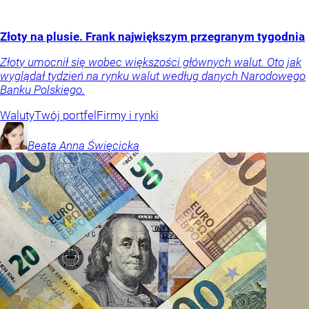
Złoty na plusie. Frank największym przegranym tygodnia
Złoty umocnił się wobec większości głównych walut. Oto jak
wyglądał tydzień na rynku walut według danych Narodowego
Banku Polskiego.
Waluty
Twój portfel
Firmy i rynki
Beata Anna
Święcicka