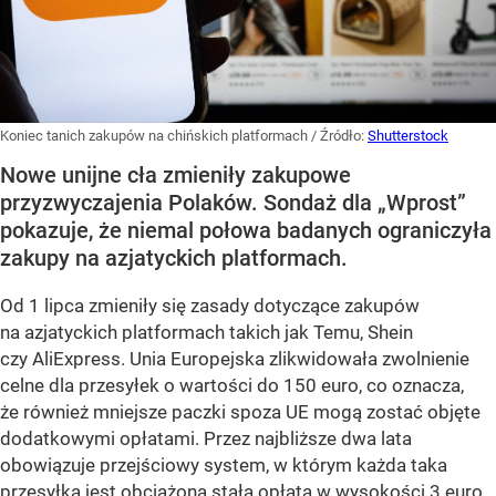
Koniec tanich zakupów na chińskich platformach
/ Źródło:
Shutterstock
Nowe unijne cła zmieniły zakupowe
przyzwyczajenia Polaków. Sondaż dla „Wprost”
pokazuje, że niemal połowa badanych ograniczyła
zakupy na azjatyckich platformach.
Od 1 lipca zmieniły się zasady dotyczące zakupów
na azjatyckich platformach takich jak Temu, Shein
czy AliExpress. Unia Europejska zlikwidowała zwolnienie
celne dla przesyłek o wartości do 150 euro, co oznacza,
że również mniejsze paczki spoza UE mogą zostać objęte
dodatkowymi opłatami. Przez najbliższe dwa lata
obowiązuje przejściowy system, w którym każda taka
przesyłka jest obciążona stałą opłatą w wysokości 3 euro.