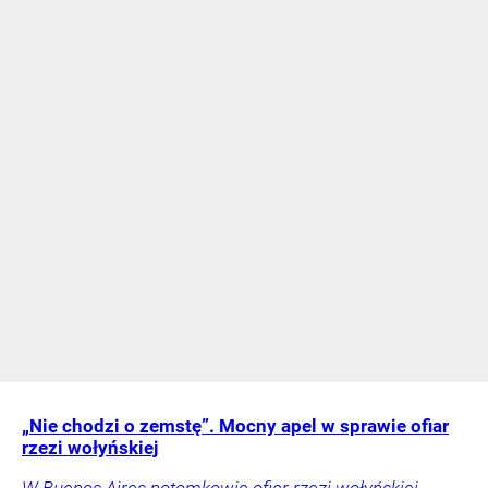
„Nie chodzi o zemstę”. Mocny apel w sprawie ofiar
rzezi wołyńskiej