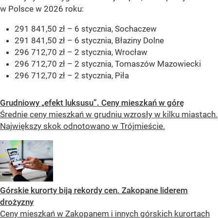
w Polsce w 2026 roku:
291 841,50 zł – 6 stycznia, Sochaczew
291 841,50 zł – 6 stycznia, Błaziny Dolne
296 712,70 zł – 2 stycznia, Wrocław
296 712,70 zł – 2 stycznia, Tomaszów Mazowiecki
296 712,70 zł – 2 stycznia, Piła
Grudniowy „efekt luksusu”. Ceny mieszkań w górę
Średnie ceny mieszkań w grudniu wzrosły w kilku miastach.
Największy skok odnotowano w Trójmieście.
Górskie kurorty biją rekordy cen. Zakopane liderem
drożyzny
Ceny mieszkań w Zakopanem i innych górskich kurortach