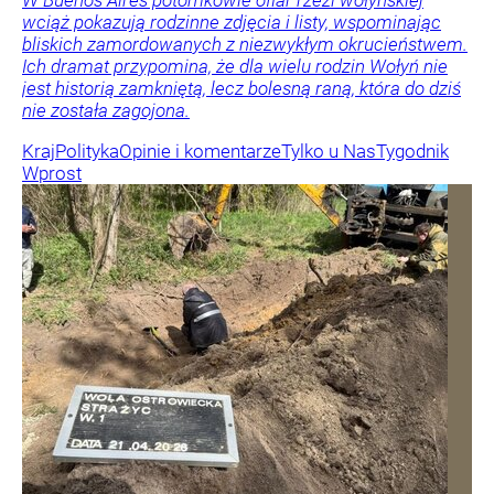
W Buenos Aires potomkowie ofiar rzezi wołyńskiej
wciąż pokazują rodzinne zdjęcia i listy, wspominając
bliskich zamordowanych z niezwykłym okrucieństwem.
Ich dramat przypomina, że dla wielu rodzin Wołyń nie
jest historią zamkniętą, lecz bolesną raną, która do dziś
nie została zagojona.
Kraj
Polityka
Opinie i komentarze
Tylko u Nas
Tygodnik
Wprost