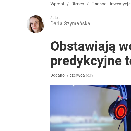
Tajemnica paragonów grozy. Tak restauratorzy m
Wprost
/
Biznes
/
Finanse i inwestycje
Autor:
2
Daria Szymańska
Wielkie pieniądze w Eurojackpot. Polak zgarnął po
Obstawiają wo
predykcyjne 
dodaj
Blisko 200 tys. takich aktów w rok. Polacy masow
Dodano:
7
czerwca
6:39
dodaj