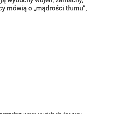
ają wybuchy wojen, zamachy,
cy mówią o „mądrości tłumu”,