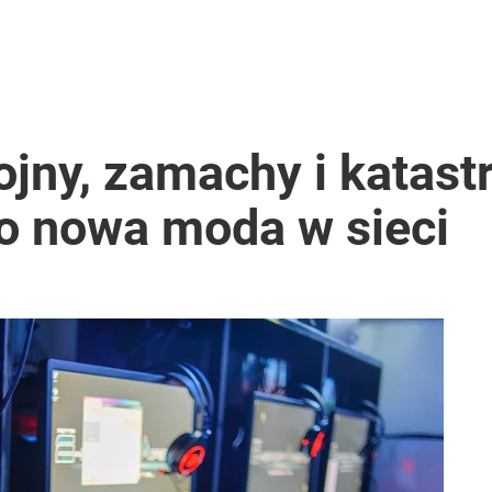
anipulują cenami nad morzem
nad dwa miliony złotych
jny, zamachy i katastr
to nowa moda w sieci
o przekazują sobie nieruchomości