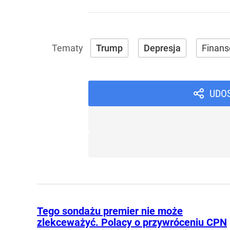
Trump
Depresja
Finans
UDO
Tego sondażu premier nie może
zlekceważyć. Polacy o przywróceniu CPN