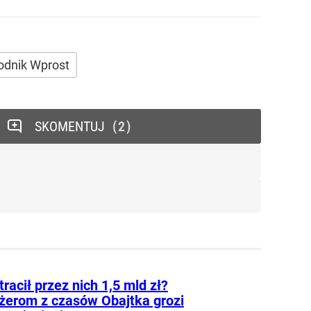
odnik Wprost
SKOMENTUJ
2
tracił przez nich 1,5 mld zł?
erom z czasów Obajtka grozi