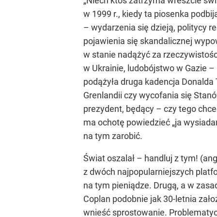
„Niech ktoś zatrzyma wreszcie świ
w 1999 r., kiedy ta piosenka podb
– wydarzenia się dzieją, politycy 
pojawienia się skandalicznej wypo
w stanie nadążyć za rzeczywistości
w Ukrainie, ludobójstwo w Gazie –
podążyła druga kadencja Donalda T
Grenlandii czy wycofania się Stanó
prezydent, będący – czy tego chce
ma ochotę powiedzieć „ja wysiadam”
na tym zarobić.
Świat oszalał – handluj z tym! (ang
z dwóch najpopularniejszych platfo
na tym pieniądze. Drugą, a w zasad
Coplan podobnie jak 30-letnia zało
wnieść sprostowanie. Problematyc