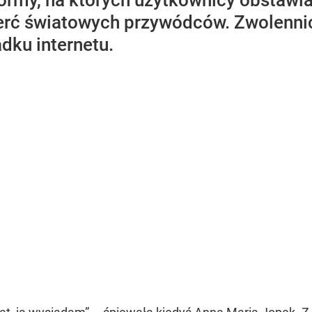
formy, na których użytkownicy obstawi
ierć światowych przywódców. Zwolenni
dku internetu.