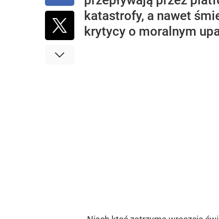
przepływają przez plat
katastrofy, a nawet śm
krytycy o moralnym upa