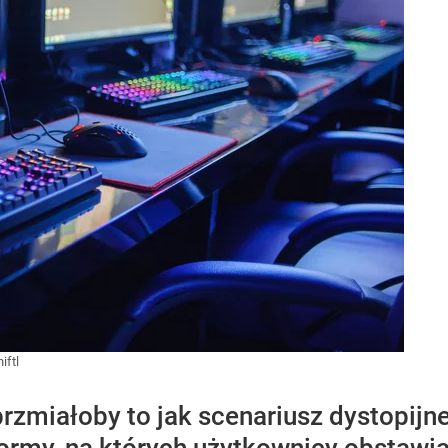
iftl
brzmiałoby to jak scenariusz dystopijne