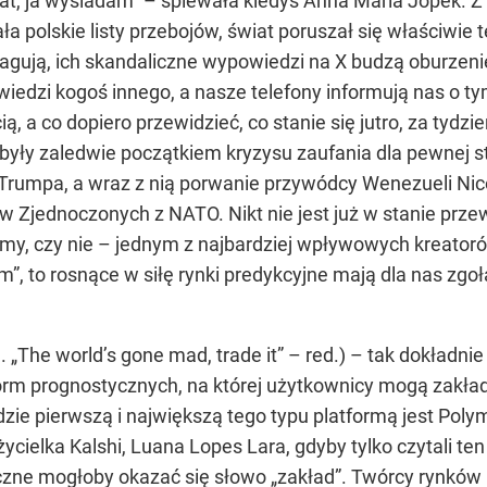
at, ja wysiadam” – śpiewała kiedyś Anna Maria Jopek. Z
ijała polskie listy przebojów, świat poruszał się właści
reagują, ich skandaliczne wypowiedzi na X budzą oburzeni
wiedzi kogoś innego, a nasze telefony informują nas o t
ą, a co dopiero przewidzieć, co stanie się jutro, za tydz
 były zaledwie początkiem kryzysu zaufania dla pewnej s
rumpa, a wraz z nią porwanie przywódcy Wenezueli Nicol
w Zjednoczonych z NATO. Nikt nie jest już w stanie prze
my, czy nie – jednym z najbardziej wpływowych kreatorów
, to rosnące w siłę rynki predykcyjne mają dla nas zgoła 
. „The world’s gone mad, trade it” – red.) – tak dokładn
rm prognostycznych, na której użytkownicy mogą zakładać
zie pierwszą i największą tego typu platformą jest Polym
życielka Kalshi, Luana Lopes Lara, gdyby tylko czytali te
zne mogłoby okazać się słowo „zakład”. Twórcy rynków 