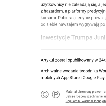
użytkownicy nie zakładają się, a j
z hazardem, a platformy predycyjne 
kursami. Pobierają jedynie prowizj
od siebie nawzajem wygrywają po ki
Inwestycje Trumpa Juni
Artykuł został opublikowany w
24/
Archiwalne wydania tygodnika Wpr
mobilnych
App Store
i
Google Play
.
© ℗
Materiał chroniony prawem a
Dalsze rozpowszechnianie ar
Regulamin i warunki licencj