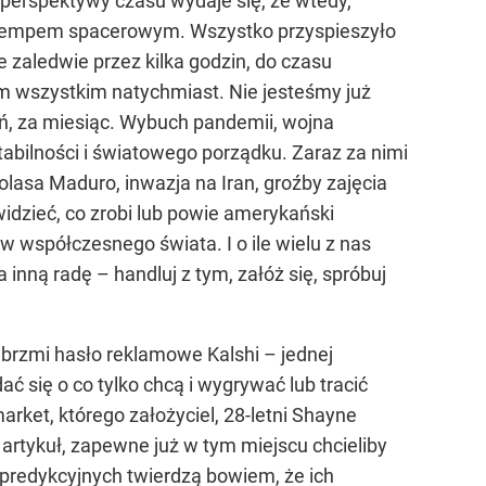
 perspektywy czasu wydaje się, że wtedy,
wie tempem spacerowym. Wszystko przyspieszyło
e zaledwie przez kilka godzin, do czasu
ym wszystkim natychmiast. Nie jesteśmy już
ień, za miesiąc. Wybuch pandemii, wojna
tabilności i światowego porządku. Zaraz za nimi
asa Maduro, inwazja na Iran, groźby zajęcia
widzieć, co zrobi lub powie amerykański
 współczesnego świata. I o ile wielu z nas
inną radę – handluj z tym, załóż się, spróbuj
ie brzmi hasło reklamowe Kalshi – jednej
 się o co tylko chcą i wygrywać lub tracić
arket, którego założyciel, 28-letni Shayne
n artykuł, zapewne już w tym miejscu chcieliby
predykcyjnych twierdzą bowiem, że ich