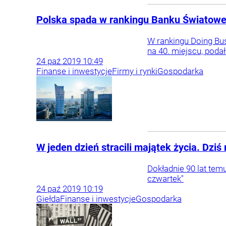
Polska spada w rankingu Banku Światoweg
W rankingu Doing Bus
na 40. miejscu, podał
24
paź
2019
10:49
Finanse i inwestycje
Firmy i rynki
Gospodarka
W jeden dzień stracili majątek życia. Dz
Dokładnie 90 lat tem
czwartek"
24
paź
2019
10:19
Giełda
Finanse i inwestycje
Gospodarka