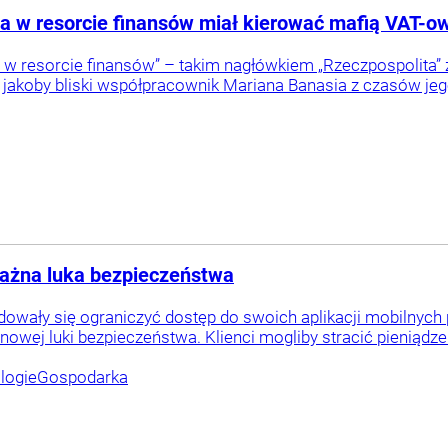
a w resorcie finansów miał kierować mafią VAT-o
 w resorcie finansów” – takim nagłówkiem „Rzeczpospolita”
i jakoby bliski współpracownik Mariana Banasia z czasów jeg
ażna luka bezpieczeństwa
ydowały się ograniczyć dostęp do swoich aplikacji mobilny
nowej luki bezpieczeństwa. Klienci mogliby stracić pieniądze
logie
Gospodarka