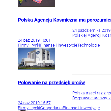
Polska Agencja Kosmiczna ma porozumien
24 października 201
Polskiej Agencji Kos
24
paź
2019
18:01
Firmy i rynki
Finanse i inwestycje
Technologie
Polowanie na przedsiębiorców
Polska trzeci raz z 
Bezprawne areszty, z
24
paź
2019
16:57
Firmy i rynki
Gospodarka
Finanse i inwestycje