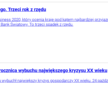
o. Trzeci rok z rzędu
iness 2020, który ocenia kraje pod kątem najbardziej przyjaz
 Bank Światowy. To trzeci spadek z rzędu.
iś rocznica wybuchu największego kryzysu XX wieku
u wybuchł największy kryzys gospodarczy XX wieku. 24 paździe