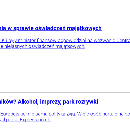
nia w sprawie oświadczeń majątkowych
IK i były minister finansów odpowiedział na wezwanie Centra
ce niejasnych oświadczeń majątkowych.
ików? Alkohol, imprezy, park rozrywki
i Europejskiej nie samą polityką żyją. Wiele osób nurtuje na
ił portal Express.co.uk.