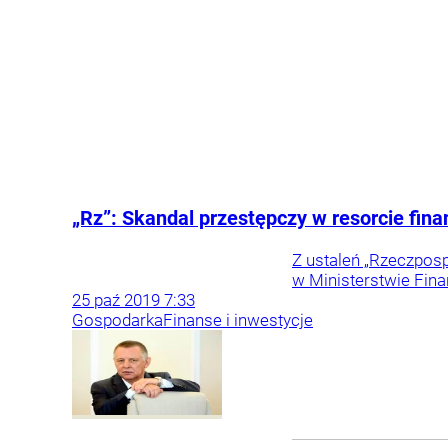
„Rz”: Skandal przestępczy w resorcie fi
Z ustaleń „Rzeczposp
w Ministerstwie Fina
25
paź
2019
7:33
Gospodarka
Finanse i inwestycje