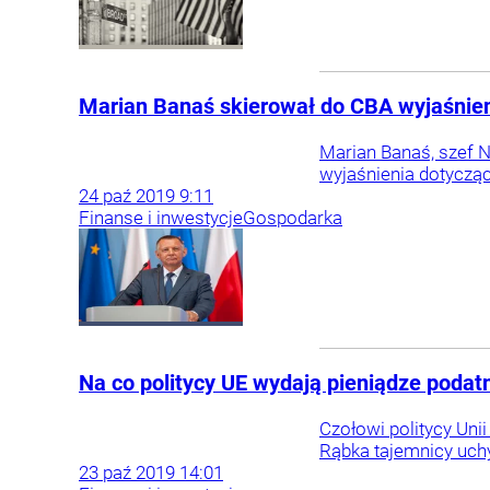
Marian Banaś skierował do CBA wyjaśnie
Marian Banaś, szef N
wyjaśnienia dotyczą
24
paź
2019
9:11
Finanse i inwestycje
Gospodarka
Na co politycy UE wydają pieniądze podatn
Czołowi politycy Uni
Rąbka tajemnicy uchyl
23
paź
2019
14:01