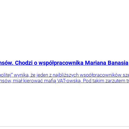
nansów. Chodzi o współpracownika Mariana Banasia
olitej” wynika, że jeden z najbliższych współpracowników s
nsów, miał kierować mafią VAT-owską. Pod takim zarzutem tra