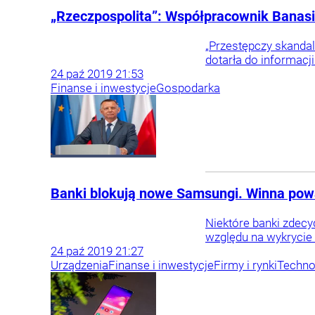
„Rzeczpospolita”: Współpracownik Banasi
„Przestępczy skandal
dotarła do informacj
24
paź
2019
21:53
Finanse i inwestycje
Gospodarka
Banki blokują nowe Samsungi. Winna pow
Niektóre banki zdec
względu na wykrycie 
24
paź
2019
21:27
Urządzenia
Finanse i inwestycje
Firmy i rynki
Techno