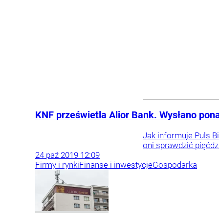
KNF prześwietla Alior Bank. Wysłano pon
Jak informuje Puls B
oni sprawdzić pięćdz
24
paź
2019
12:09
Firmy i rynki
Finanse i inwestycje
Gospodarka