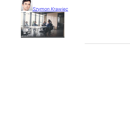
Szymon
Krawiec