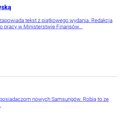
wską
 zapowiada tekst z piątkowego wydania. Redakcja
o pracy w Ministerstwie Finansów...
ch posiadaczom nowych Samsungów. Robią to ze
.