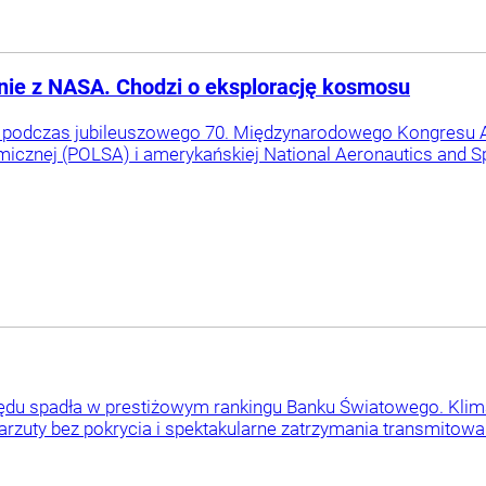
ie z NASA. Chodzi o eksplorację kosmosu
9 podczas jubileuszowego 70. Międzynarodowego Kongresu 
micznej (POLSA) i amerykańskiej National Aeronautics and Sp
rzędu spadła w prestiżowym rankingu Banku Światowego. Klima
arzuty bez pokrycia i spektakularne zatrzymania transmitow