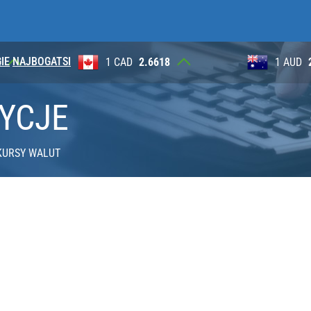
IE
NAJBOGATSI
2
1 CAD
2.6618
1 AUD
TYCJE
KURSY WALUT