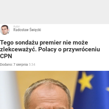
Autor:
Radosław Święcki
Tego sondażu premier nie może
zlekceważyć. Polacy o przywróceniu
CPN
Dodano:
7
sierpnia
5:34