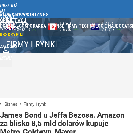
PRZEJDŹ
NA
BIZNES WPROST
STRONĘ
OPINIE
TWÓJ
GŁÓWNĄ
1 CAD
1 AUD
100 JPY
PORTFEL
GOSPODARKA
FINANSE
FIRMY
TECHNOLOGIE
NAJBOGATSI
WPROST.PL
2.6705
2.6317
2.3460
UBSKRYBUJ
FIRMY I RYNKI
ZALOGUJ
MENU
Biznes
/
Firmy i rynki
James Bond u Jeffa Bezosa. Amazon
za blisko 8,5 mld dolarów kupuje
Metro-Goldwyn-Mayer