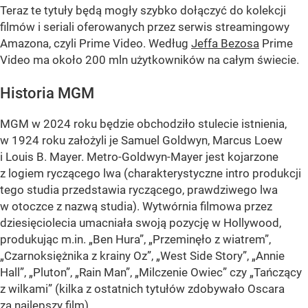
Teraz te tytuły będą mogły szybko dołączyć do kolekcji
filmów i seriali oferowanych przez serwis streamingowy
Amazona, czyli Prime Video. Według
Jeffa Bezosa
Prime
Video ma około 200 mln użytkowników na całym świecie.
Historia MGM
MGM w 2024 roku będzie obchodziło stulecie istnienia,
w 1924 roku założyli je Samuel Goldwyn, Marcus Loew
i Louis B. Mayer. Metro-Goldwyn-Mayer jest kojarzone
z logiem ryczącego lwa (charakterystyczne intro produkcji
tego studia przedstawia ryczącego, prawdziwego lwa
w otoczce z nazwą studia). Wytwórnia filmowa przez
dziesięciolecia umacniała swoją pozycję w Hollywood,
produkując m.in. „Ben Hura”, „Przeminęło z wiatrem”,
„Czarnoksiężnika z krainy Oz”, „West Side Story”, „Annie
Hall”, „Pluton”, „Rain Man”, „Milczenie Owiec” czy „Tańczący
z wilkami” (kilka z ostatnich tytułów zdobywało Oscara
za najlepszy film).