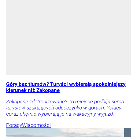
Góry bez tłumów? Turyści wybierają spokojniejszy
kierunek niż Zakopane
Zakopane zdetronizowane? To miejsce podbija serca
turystów szukających odpoczynku w górach. Polacy
coraz chętnie wybierają je na wakacyjny wyjazd.
Porady
Wiadomości