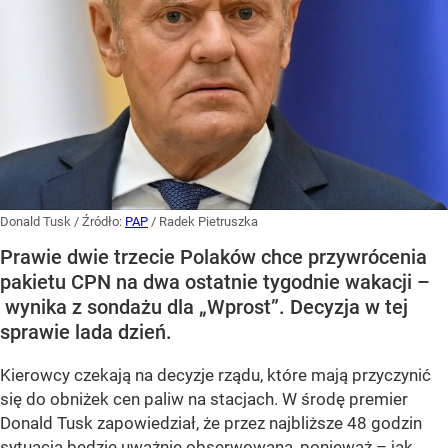
Donald Tusk
/ Źródło:
PAP
/
Radek Pietruszka
Prawie dwie trzecie Polaków chce przywrócenia
pakietu CPN na dwa ostatnie tygodnie wakacji –
wynika z sondażu dla „Wprost”. Decyzja w tej
sprawie lada dzień.
Kierowcy czekają na decyzje rządu, które mają przyczynić
się do obniżek cen paliw na stacjach. W środę premier
Donald Tusk zapowiedział, że przez najbliższe 48 godzin
sytuacja będzie uważnie obserwowana, ponieważ – jak