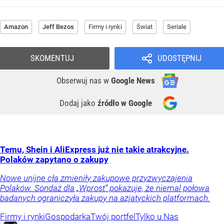
Amazon
Jeff Bezos
Firmy i rynki
Świat
Seriale
SKOMENTUJ
UDOSTĘPNIJ
Obserwuj nas
w
Google News
Dodaj jako
źródło w Google
Temu, Shein i AliExpress już nie takie atrakcyjne.
Polaków zapytano o zakupy
Nowe unijne cła zmieniły zakupowe przyzwyczajenia
Polaków. Sondaż dla „Wprost” pokazuje, że niemal połowa
badanych ograniczyła zakupy na azjatyckich platformach.
Firmy i rynki
Gospodarka
Twój portfel
Tylko u Nas