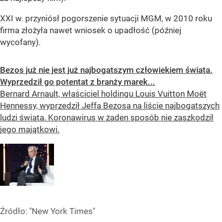
XXI w. przyniósł pogorszenie sytuacji MGM, w 2010 roku
firma złożyła nawet wniosek o upadłość (później
wycofany).
Bezos już nie jest już najbogatszym człowiekiem świata.
Wyprzedził go potentat z branży marek...
Bernard Arnault, właściciel holdingu Louis Vuitton Moët
Hennessy, wyprzedził Jeffa Bezosa na liście najbogatszych
ludzi świata. Koronawirus w żaden sposób nie zaszkodził
jego majątkowi.
Źródło:
"New York Times"