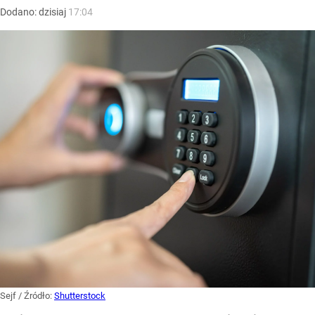
Dodano:
dzisiaj
17:04
Sejf
/ Źródło:
Shutterstock