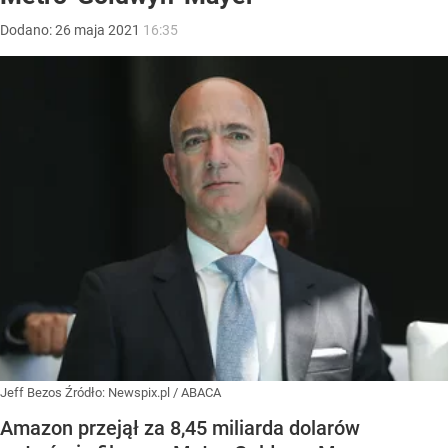
Dodano:
26
maja
2021
16:35
Jeff Bezos
Źródło:
Newspix.pl
/
ABACA
Amazon przejął za 8,45 miliarda dolarów