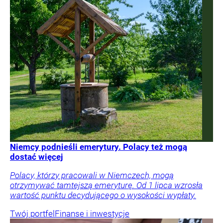
Niemcy podnieśli emerytury. Polacy też mogą
dostać więcej
Polacy, którzy pracowali w Niemczech, mogą
otrzymywać tamtejszą emeryturę. Od 1 lipca wzrosła
wartość punktu decydującego o wysokości wypłaty.
Twój portfel
Finanse i inwestycje