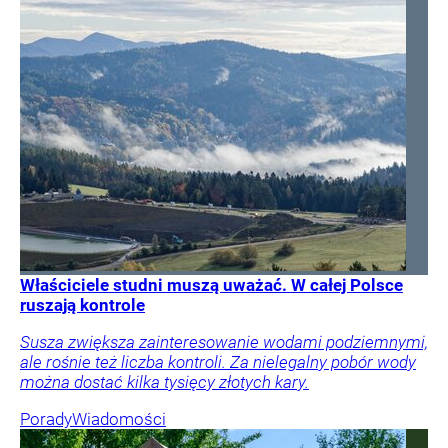
Właściciele studni muszą uważać. W całej Polsce
ruszają kontrole
Susza zwiększa zainteresowanie wodami podziemnymi,
ale rośnie też liczba kontroli. Za nielegalny pobór wody
można dostać kilka tysięcy złotych kary.
Porady
Wiadomości