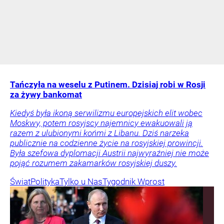
Tańczyła na weselu z Putinem. Dzisiaj robi w Rosji
za żywy bankomat
Kiedyś była ikoną serwilizmu europejskich elit wobec
Moskwy, potem rosyjscy najemnicy ewakuowali ją
razem z ulubionymi końmi z Libanu. Dziś narzeka
publicznie na codzienne życie na rosyjskiej prowincji.
Była szefowa dyplomacji Austrii najwyraźniej nie może
pojąć rozumem zakamarków rosyjskiej duszy.
Świat
Polityka
Tylko u Nas
Tygodnik Wprost