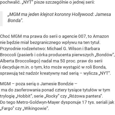
pochwalić. „NYT” pisze szczególnie o jednej serii:
„MGM ma jeden klejnot koronny Hollywood: Jamesa
Bonda”.
Choć MGM ma prawa do serii o agencie 007, to Amazon
nie będzie miał bezgranicznego wpływu na ten tytuł.
Przyrodnie rodzeństwo: Michael G. Wilson i Barbara
Broccoli (pasierb i córka producenta pierwszych „Bondów”,
Alberta Broccoliego) nadal ma 50 proc. praw do serii
i decyduje m.in. o tym, kto może wystąpić w roli Bonda,
sprawują też nadzór kreatywny nad serią – wylicza „NYT”.
MGM – poza serią o Jamesie Bondzie –
ma do zaoferowania ponad cztery tysiące tytułów w tym
trylogię „Hobbit”, serie „Rocky” czy „Różowa pantera”.
Do tego Metro-Goldwyn-Mayer dysponuje 17 tys. seriali jak
„Fargo” czy „Wikingowie”.