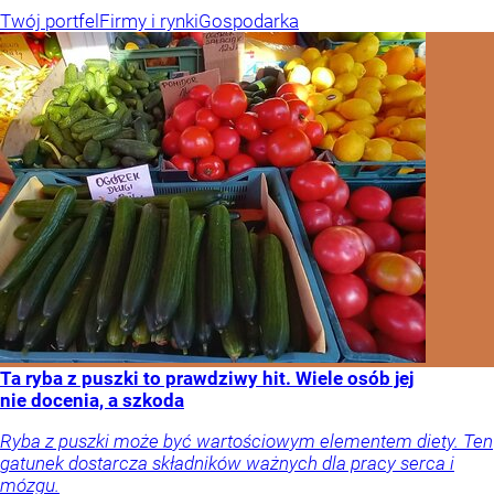
Twój portfel
Firmy i rynki
Gospodarka
Ta ryba z puszki to prawdziwy hit. Wiele osób jej
nie docenia, a szkoda
Ryba z puszki może być wartościowym elementem diety. Ten
gatunek dostarcza składników ważnych dla pracy serca i
mózgu.