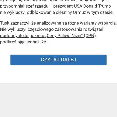
przypomniał szef rząądu – prezydent USA Donald Trump
nie wykluczył odblokowania cieśniny Ormuz w tym czasie.
Tusk zaznaczył, że analizowane są różne warianty wsparcia.
Nie wykluczył częściowego
zastosowania rozwiązań
podobnych do pakietu „Ceny Paliwa Niżej” (CPN
),
podkreślając jednak, że...
CZYTAJ DALEJ