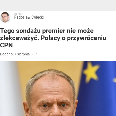
Autor:
Radosław Święcki
Tego sondażu premier nie może
zlekceważyć. Polacy o przywróceniu
CPN
Dodano:
7
sierpnia
5:34