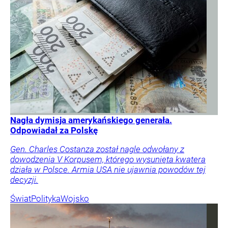
Nagła dymisja amerykańskiego generała.
Odpowiadał za Polskę
Gen. Charles Costanza został nagle odwołany z
dowodzenia V Korpusem, którego wysunięta kwatera
działa w Polsce. Armia USA nie ujawnia powodów tej
decyzji.
Świat
Polityka
Wojsko