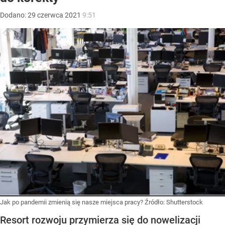
Dodano:
29
czerwca
2021
9:51
Jak po pandemii zmienią się nasze miejsca pracy?
Źródło:
Shutterstock
Resort rozwoju przymierza się do nowelizacji