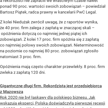
a rekordziści nie zapłacili we właściwym czasie nawet
ponad 90 proc. wartości swoich zobowiązań
– powiedział
Bartosz Piątek, radca prawny w kancelarii PwC Legal.
Z kolei Niedużak zwrócił uwagę, że z raportów wynika,
że 40 proc. firm zalega z zapłatą w znaczącej skali –
opóźnienia dotyczą co najmniej jednej piątej ich
zobowiązań. Z kolei 17 proc. firm spóźnia się z zapłatą
co najmniej połowy swoich zobowiązań. Nieterminowość
na poziomie co najmniej 80 proc. zobowiązań zgłosiło
natomiast 3 proc. firm.
Opóźnienia mają często charakter przewlekły. 8 proc. firm
zwleka z zapłatą 120 dni.
Gigantyczne długi firm. Rekordzistą jest przedsiębiorca
z Mazowsza
Rok 2020 nie był łaskawy dla polskiego biznesu. Jak
wskazują eksperci, Polska doświadczyła pierwszej recesji