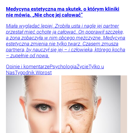
Medycyna estetyczna ma skutek, o którym kliniki
nie mówią. „Nie chcę jej całować”
Miała wyglądać lepiej. Zrobiła usta i nagle jej partner
przestał mieć ochotę ją całować. On poprawił szczękę,
a żona zobaczyła w nim obcego mężczyznę. Medycyna
estetyczna zmienia nie tylko twarz. Czasem zmusza
partnera, by nauczył się jej – i człowieka, którego kocha
– zupełnie od nowa.
Opinie i komentarze
Psychologia
Życie
Tylko u
Nas
Tygodnik Wprost