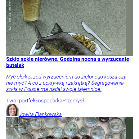
Szkło szkle nierówne. Godzina nocna a wyrzucanie
butelek
Myć słoik przed wyrzuceniem do zielonego kosza czy
nie myć? A co z pokrywką i zakrętką? Segregowania
szkła w Polsce ma nadal swoje tajemnice.
Twój portfel
Gospodarka
Przemysł
Jowita
Flankowska