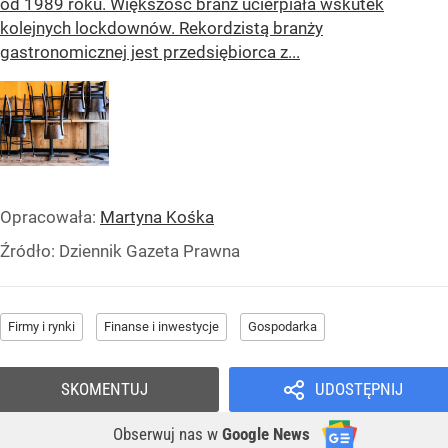
od 1989 roku. Większość branż ucierpiała wskutek
kolejnych lockdownów. Rekordzistą branży
gastronomicznej jest przedsiębiorca z...
Opracowała:
Martyna Kośka
Źródło:
Dziennik Gazeta Prawna
Firmy i rynki
Finanse i inwestycje
Gospodarka
SKOMENTUJ
UDOSTĘPNIJ
Obserwuj nas
w
Google News