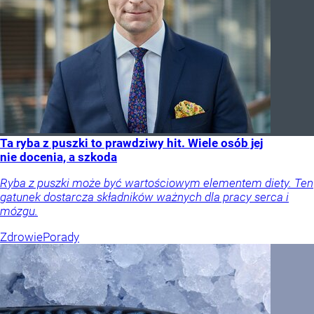
Ta ryba z puszki to prawdziwy hit. Wiele osób jej
nie docenia, a szkoda
Ryba z puszki może być wartościowym elementem diety. Ten
gatunek dostarcza składników ważnych dla pracy serca i
mózgu.
Zdrowie
Porady