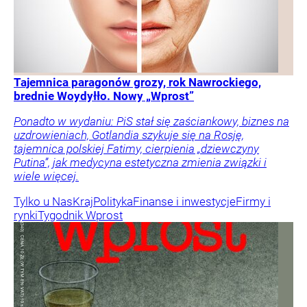
Tajemnica paragonów grozy, rok Nawrockiego,
brednie Woydyłło. Nowy „Wprost”
Ponadto w wydaniu: PiS stał się zaściankowy, biznes na
uzdrowieniach, Gotlandia szykuje się na Rosję,
tajemnica polskiej Fatimy, cierpienia „dziewczyny
Putina”, jak medycyna estetyczna zmienia związki i
wiele więcej.
Tylko u Nas
Kraj
Polityka
Finanse i inwestycje
Firmy i
rynki
Tygodnik Wprost