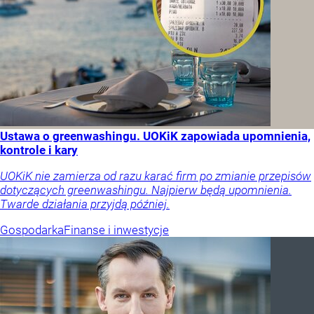
Ustawa o greenwashingu. UOKiK zapowiada upomnienia,
kontrole i kary
UOKiK nie zamierza od razu karać firm po zmianie przepisów
dotyczących greenwashingu. Najpierw będą upomnienia.
Twarde działania przyjdą później.
Gospodarka
Finanse i inwestycje