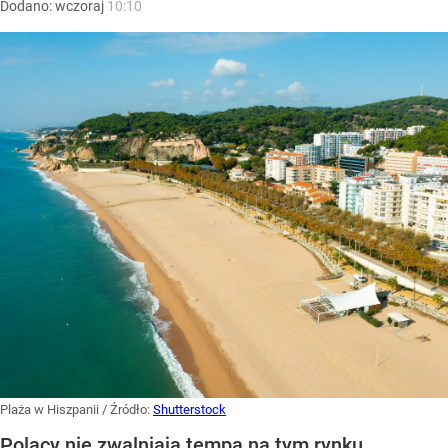
Dodano:
wczoraj
10:10
Plaża w Hiszpanii
/ Źródło:
Shutterstock
Polacy nie zwalniają tempa na tym rynku