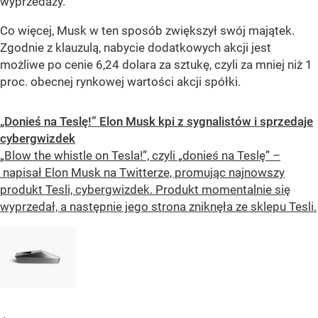
wyprzedaży.
Co więcej, Musk w ten sposób zwiększył swój majątek.
Zgodnie z klauzulą, nabycie dodatkowych akcji jest
możliwe po cenie 6,24 dolara za sztukę, czyli za mniej niż 1
proc. obecnej rynkowej wartości akcji spółki.
„Donieś na Teslę!” Elon Musk kpi z sygnalistów i sprzedaje
cybergwizdek
„Blow the whistle on Tesla!”, czyli „donieś na Teslę” –
napisał Elon Musk na Twitterze, promując najnowszy
produkt Tesli, cybergwizdek. Produkt momentalnie się
wyprzedał, a następnie jego strona zniknęła ze sklepu Tesli.