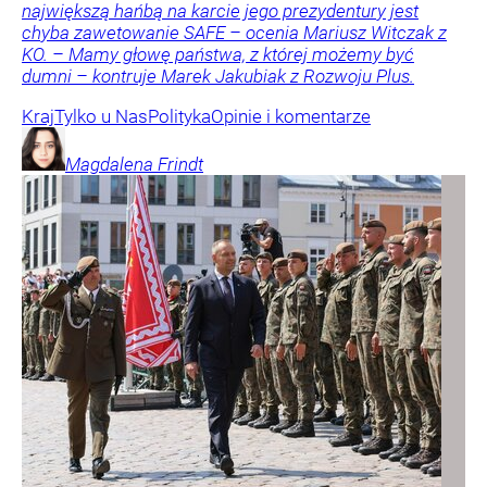
największą hańbą na karcie jego prezydentury jest
chyba zawetowanie SAFE – ocenia Mariusz Witczak z
KO. – Mamy głowę państwa, z której możemy być
dumni – kontruje Marek Jakubiak z Rozwoju Plus.
Kraj
Tylko u Nas
Polityka
Opinie i komentarze
Magdalena
Frindt