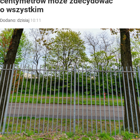
centymetrów może zdecydować
o wszystkim
Dodano:
dzisiaj
10:11