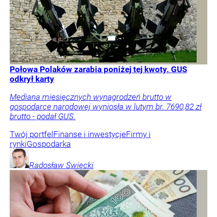
Połowa Polaków zarabia poniżej tej kwoty. GUS
odkrył karty
Mediana miesięcznych wynagrodzeń brutto w
gospodarce narodowej wyniosła w lutym br. 7690,82 zł
brutto - podał GUS.
Twój portfel
Finanse i inwestycje
Firmy i
rynki
Gospodarka
Radosław
Święcki