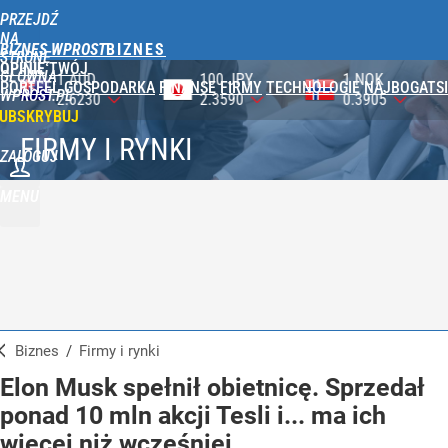
PRZEJDŹ
NA
BIZNES WPROST
STRONĘ
OPINIE
TWÓJ
GŁÓWNĄ
100 JPY
1 NOK
1 DKK
PORTFEL
GOSPODARKA
FINANSE
FIRMY
TECHNOLOGIE
NAJBOGATSI
WPROST.PL
2.3590
0.3905
0.5750
UBSKRYBUJ
FIRMY I RYNKI
ZALOGUJ
MENU
Biznes
/
Firmy i rynki
Elon Musk spełnił obietnicę. Sprzedał
ponad 10 mln akcji Tesli i... ma ich
więcej niż wcześniej