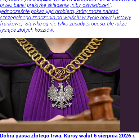
przez banki praktykę składania „niby-oświadczeń”,
jednocześnie pokazując problem, który może nabrać
szczególnego znaczenia po wejściu w życie nowej ustawy
frankowej. Stawką są nie tylko zasady procesu, ale także
tysiące złotych kosztów.
Dobra passa złotego trwa. Kursy walut 6 sierpnia 2026 r.