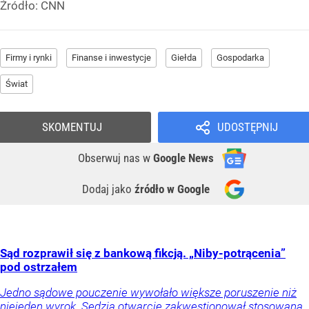
Źródło:
CNN
Firmy i rynki
Finanse i inwestycje
Giełda
Gospodarka
Świat
SKOMENTUJ
UDOSTĘPNIJ
Obserwuj nas
w
Google News
Dodaj jako
źródło w Google
Sąd rozprawił się z bankową fikcją. „Niby-potrącenia”
pod ostrzałem
Jedno sądowe pouczenie wywołało większe poruszenie niż
niejeden wyrok. Sędzia otwarcie zakwestionował stosowaną