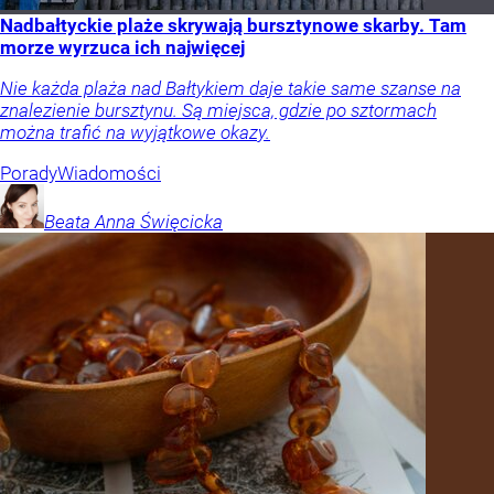
Nadbałtyckie plaże skrywają bursztynowe skarby. Tam
morze wyrzuca ich najwięcej
Nie każda plaża nad Bałtykiem daje takie same szanse na
znalezienie bursztynu. Są miejsca, gdzie po sztormach
można trafić na wyjątkowe okazy.
Porady
Wiadomości
Beata Anna
Święcicka