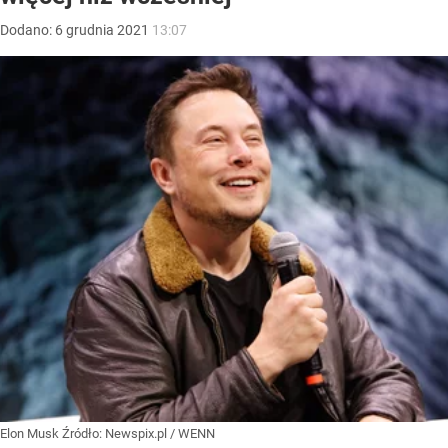
Dodano:
6
grudnia
2021
13:07
Elon Musk
Źródło:
Newspix.pl
/
WENN