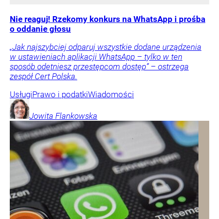
Nie reaguj! Rzekomy konkurs na WhatsApp i prośba
o oddanie głosu
„Jak najszybciej odparuj wszystkie dodane urządzenia
w ustawieniach aplikacji WhatsApp – tylko w ten
sposób odetniesz przestępcom dostęp” – ostrzega
zespół Cert Polska.
Usługi
Prawo i podatki
Wiadomości
Jowita
Flankowska