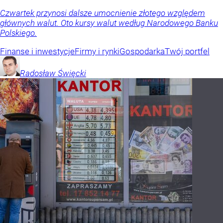
Czwartek przynosi dalsze umocnienie złotego względem
głównych walut. Oto kursy walut według Narodowego Banku
Polskiego.
Finanse i inwestycje
Firmy i rynki
Gospodarka
Twój portfel
Radosław
Święcki