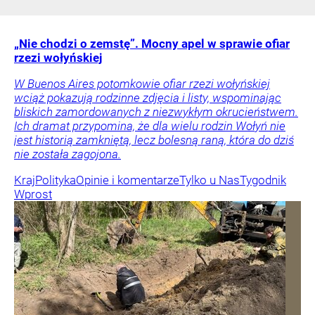
„Nie chodzi o zemstę”. Mocny apel w sprawie ofiar
rzezi wołyńskiej
W Buenos Aires potomkowie ofiar rzezi wołyńskiej
wciąż pokazują rodzinne zdjęcia i listy, wspominając
bliskich zamordowanych z niezwykłym okrucieństwem.
Ich dramat przypomina, że dla wielu rodzin Wołyń nie
jest historią zamkniętą, lecz bolesną raną, która do dziś
nie została zagojona.
Kraj
Polityka
Opinie i komentarze
Tylko u Nas
Tygodnik
Wprost