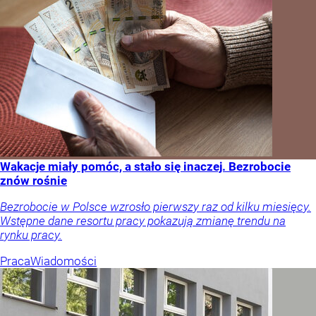
Wakacje miały pomóc, a stało się inaczej. Bezrobocie
znów rośnie
Bezrobocie w Polsce wzrosło pierwszy raz od kilku miesięcy.
Wstępne dane resortu pracy pokazują zmianę trendu na
rynku pracy.
Praca
Wiadomości