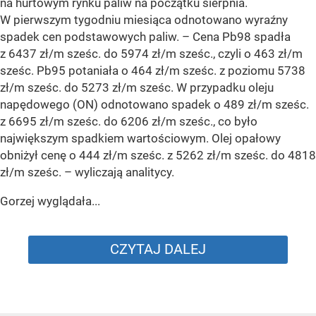
na hurtowym rynku paliw na początku sierpnia.
W pierwszym tygodniu miesiąca odnotowano wyraźny
spadek cen podstawowych paliw. –
Cena Pb98 spadła
z 6437 zł/m sześc. do 5974 zł/m sześc., czyli o 463 zł/m
sześc. Pb95 potaniała o 464 zł/m sześc. z poziomu 5738
zł/m sześc. do 5273 zł/m sześc. W przypadku oleju
napędowego (ON) odnotowano spadek o 489 zł/m sześc.
z 6695 zł/m sześc. do 6206 zł/m sześc., co było
największym spadkiem wartościowym. Olej opałowy
obniżył cenę o 444 zł/m sześc. z 5262 zł/m sześc. do 4818
zł/m sześc.
– wyliczają analitycy.
Gorzej wyglądała...
CZYTAJ DALEJ