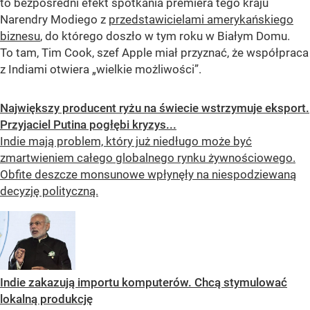
to bezpośredni efekt spotkania premiera tego kraju
Narendry Modiego z
przedstawicielami amerykańskiego
biznesu
, do którego doszło w tym roku w Białym Domu.
To tam, Tim Cook, szef Apple miał przyznać, że współpraca
z Indiami otwiera „wielkie możliwości”.
Największy producent ryżu na świecie wstrzymuje eksport.
Przyjaciel Putina pogłębi kryzys...
Indie mają problem, który już niedługo może być
zmartwieniem całego globalnego rynku żywnościowego.
Obfite deszcze monsunowe wpłynęły na niespodziewaną
decyzję polityczną.
Indie zakazują importu komputerów. Chcą stymulować
lokalną produkcję