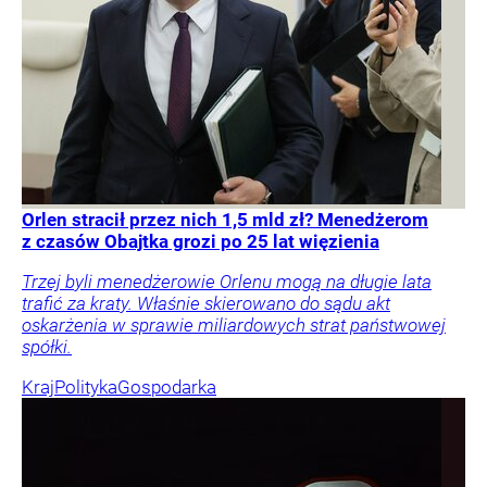
Orlen stracił przez nich 1,5 mld zł? Menedżerom
z czasów Obajtka grozi po 25 lat więzienia
Trzej byli menedżerowie Orlenu mogą na długie lata
trafić za kraty. Właśnie skierowano do sądu akt
oskarżenia w sprawie miliardowych strat państwowej
spółki.
Kraj
Polityka
Gospodarka