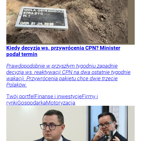
Kiedy decyzja ws. przywrócenia CPN? Minister
podał termin
Prawdopodobnie w przyszłym tygodniu zapadnie
decyzja ws. reaktywacji CPN na dwa ostatnie tygodnie
wakacji. Przywrócenia pakietu chce dwie trzecie
Polaków.
Twój portfel
Finanse i inwestycje
Firmy i
rynki
Gospodarka
Motoryzacja