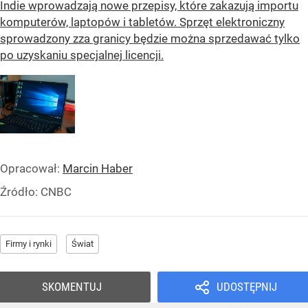
Indie wprowadzają nowe przepisy, które zakazują importu
komputerów, laptopów i tabletów. Sprzęt elektroniczny
sprowadzony zza granicy będzie można sprzedawać tylko
po uzyskaniu specjalnej licencji.
Opracował:
Marcin Haber
Źródło:
CNBC
Firmy i rynki
Świat
SKOMENTUJ
UDOSTĘPNIJ