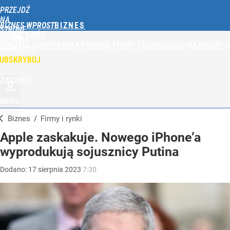
PRZEJDŹ
NA
BIZNES WPROST
STRONĘ
OPINIE
TWÓJ
GŁÓWNĄ
PORTFEL
GOSPODARKA
FINANSE
FIRMY
TECHNOLOGIE
NAJBOGATSI
WPROST.PL
UBSKRYBUJ
ZALOGUJ
MENU
Biznes
/
Firmy i rynki
Apple zaskakuje. Nowego iPhone’a
wyprodukują sojusznicy Putina
Dodano:
17
sierpnia
2023
7:30