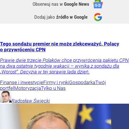
Obserwuj nas
w
Google News
Dodaj jako
źródło w Google
Tego sondażu premier nie może zlekceważyć. Polacy
o przywróceniu CPN
Prawie dwie trzecie Polaków chce przywrócenia pakietu CPN
na dwa ostatnie tygodnie wakacji – wynika z sondażu dla
„Wprost”. Decyzja w tej sprawie lada dzień.
Finanse i inwestycje
Firmy i rynki
Gospodarka
Twój
portfel
Motoryzacja
Tylko u Nas
Radosław
Święcki