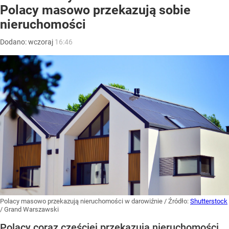
Polacy masowo przekazują sobie
nieruchomości
Dodano:
wczoraj
16:46
Polacy masowo przekazują nieruchomości w darowiźnie
/ Źródło:
Shutterstock
/
Grand Warszawski
Polacy coraz częściej przekazują nieruchomości