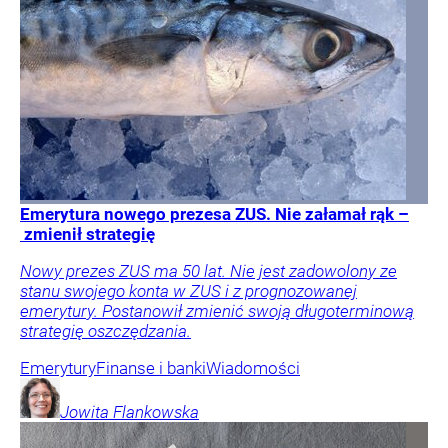
Emerytura nowego prezesa ZUS. Nie załamał rąk –
zmienił strategię
Nowy prezes ZUS ma 50 lat. Nie jest zadowolony ze
stanu swojego konta w ZUS i z prognozowanej
emerytury. Postanowił zmienić swoją długoterminową
strategię oszczędzania.
Emerytury
Finanse i banki
Wiadomości
Jowita
Flankowska