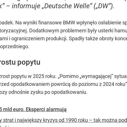
” – informuje „Deutsche Welle” („DW”).
y spadek. Na wyniki finansowe BMW wpłynęło osłabienie s
oryzacyjnej. Dodatkowym problemem były usterki hamul
i i ograniczeniem produkcji. Spadły także obroty konce
poprzedniego.
ostu popytu
wzrost popytu w 2025 roku. „Pomimo „wymagającej” sytua
 przed opodatkowaniem powrócą do poziomu z 2024 roku”
nozy odnośnie zysku po opodatkowaniu.
5 mld euro. Eksperci alarmują
dy strat i największy kryzys od 1990 roku – tak można p