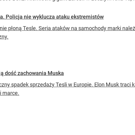
. Policja nie wyklucza ataku ekstremistów
inie płoną Tesle. Seria ataków na samochody marki nal
zny.
mają dość zachowania Muska
czny spadek sprzedaży Tesli w Europie. Elon Musk traci 
i marce.