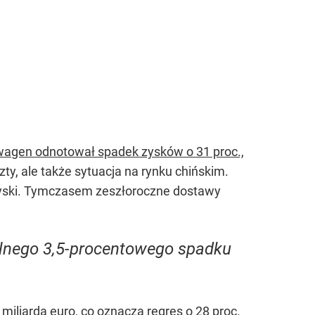
wagen odnotował spadek zysków o 31 proc.,
ty, ale także sytuacja na rynku chińskim.
zyski. Tymczasem zeszłoroczne dostawy
ólnego 3,5-procentowego spadku
iliarda euro, co oznacza regres o 28 proc.