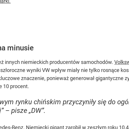
arki.
na minusie
ież innych niemieckich producentów samochodów.
Volks
eszłoroczne wyniki VW wpływ miały nie tylko rosnące kosz
 kluczowe znaczenie, ponieważ generował gigantyczne 
e 10 procent.
owym rynku chińskim przyczyniły się do og
” – pisze „DW”.
s-Benz. Niemiecki gigant zarobił w zeszłym roku 10,4 m