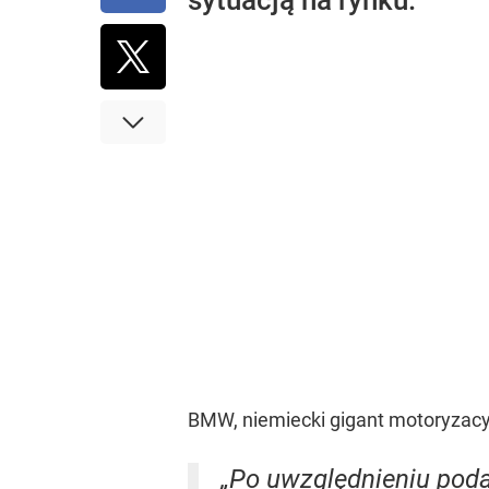
sytuacją na rynku.
BMW, niemiecki gigant motoryzac
„Po uwzględnieniu podat