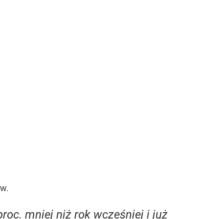
ów.
oc. mniej niż rok wcześniej i już