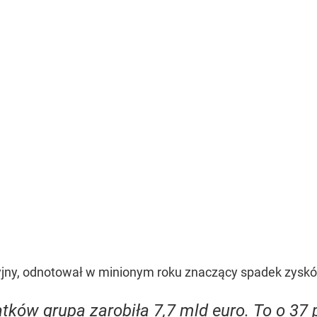
yjny, odnotował w minionym roku znaczący spadek zysk
ków grupa zarobiła 7,7 mld euro. To o 37 pr