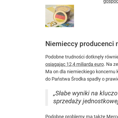
gospod
Niemieccy producenci 
Podobne trudności dotknęły równ
osiągając 12,4 miliarda euro
. Na z
Ma on dla niemieckiego koncernu
do Państwa Środka spadły o prawi
„Słabe wyniki na klucz
sprzedaży jednostkowej
Podobne problemy ma także Mercede