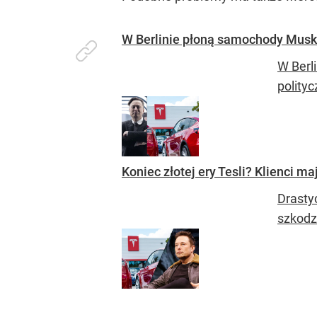
W Berlinie płoną samochody Muska
W Berl
polityc
Koniec złotej ery Tesli? Klienci 
Drasty
szkodz